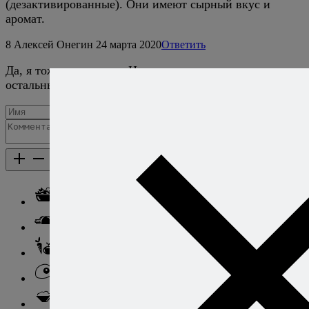
(дезактивированные). Они имеют сырный вкус и
аромат.
8
Алексей Онегин
24 марта 2020
Ответить
Да, я тоже использую. Но веганы и так в курсе, а
остальных решил не пугать незнакомыми словами. :)
Добавить комментарий
Каталог рецептов
Каталог рецептов
Салаты
Закуски
Блюда из овощей
Блюда из яиц
Паста