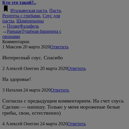
Кто это такой?..
Итальянская паста
,
Паста
,
Рецепты с грибами
,
Соус для
пасты
,
Шампиньоны
←
Позже
Фалафель
→
Раньше
Тушёная баранина с
овощами
Комментарии
1
Максим
20 марта 2020
Ответить
Интересный соус. Спасибо
2
Алексей Онегин
20 марта 2020
Ответить
На здоровье!
3
Наталия
24 марта 2020
Ответить
Согласна с предыдущим комментарием. На счет соуса.
Сделаю — напишу. Только у меня мороженые белые
грибы, свои, естественно)
4
Алексей Онегин
24 марта 2020
Ответить