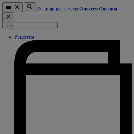
Кулинарные заметки
Алексея Онегина
Рецепты