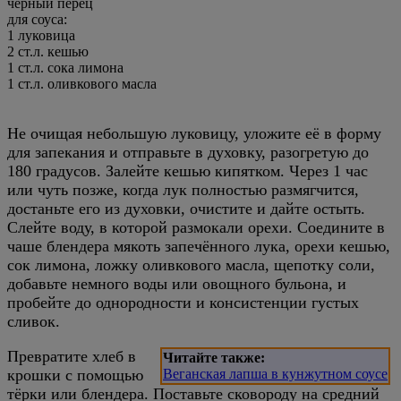
чёрный перец
для соуса:
1
луковица
2
ст.л.
кешью
1
ст.л.
сока лимона
1
ст.л.
оливкового масла
Не очищая небольшую луковицу, уложите её в форму
для запекания и отправьте в духовку, разогретую до
180 градусов. Залейте кешью кипятком. Через 1 час
или чуть позже, когда лук полностью размягчится,
достаньте его из духовки, очистите и дайте остыть.
Слейте воду, в которой размокали орехи. Соедините в
чаше блендера мякоть запечённого лука, орехи кешью,
сок лимона, ложку оливкового масла, щепотку соли,
добавьте немного воды или овощного бульона, и
пробейте до однородности и консистенции густых
сливок.
Превратите хлеб в
Читайте также:
крошки с помощью
Веганская лапша в кунжутном соусе
тёрки или блендера. Поставьте сковороду на средний