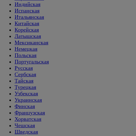
Индийская
Испанская
Итальянская
Китайская
Корейская
Латышская
Мексиканская
Немецкая
Польская
Португальская
Русская
Сербская
Тайская
Турецкая
Узбекская
Украинская
Финская
Французская
Хорватская
Чешская
Шведская