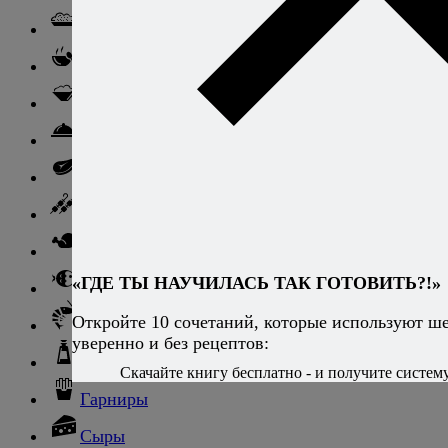
Ризотто
Супы
Ньокки
Свинина
Говядина
Баранина
Птица и дичь
«ГДЕ ТЫ НАУЧИЛАСЬ ТАК ГОТОВИТЬ?!»
Рыба
Откройте 10 сочетаний, которые используют ш
Морепродукты
уверенно и без рецептов:
Соусы и блюда с ними
Скачайте книгу бесплатно - и получите систему,
Гарниры
Сыры