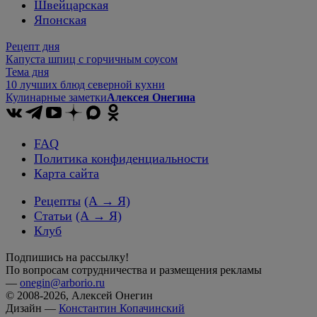
Швейцарская
Японская
Рецепт дня
Капуста шпиц с горчичным соусом
Тема дня
10 лучших блюд северной кухни
Кулинарные заметки
Алексея Онегина
FAQ
Политика конфиденциальности
Карта сайта
Рецепты
(А → Я)
Статьи
(А → Я)
Клуб
Подпишись на рассылку!
По вопросам сотрудничества и размещения рекламы
—
onegin@arborio.ru
© 2008-2026, Алексей Онегин
Дизайн —
Константин Копачинский