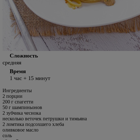
Сложность
средняя
Время
1 час + 15 минут
Ингредиенты
2 порции
200
г
спагетти
50
г
шампиньонов
2
зубчика чеснока
несколько
веточек петрушки и тимьяна
2
ломтика подсохшего хлеба
оливковое масло
соль