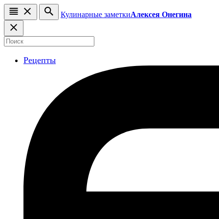
Кулинарные заметки
Алексея Онегина
Рецепты