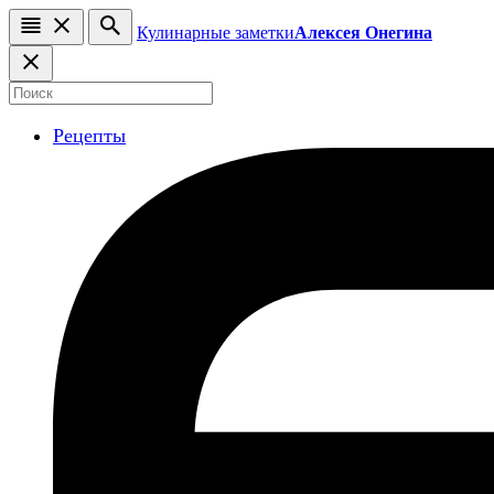
Кулинарные заметки
Алексея Онегина
Рецепты