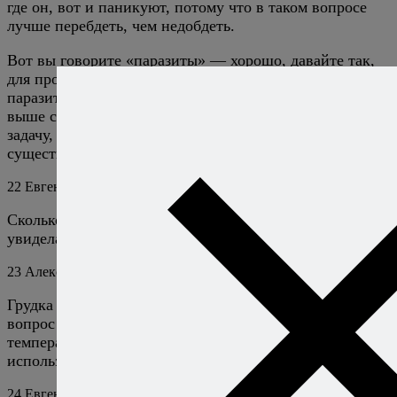
где он, вот и паникуют, потому что в таком вопросе
лучше перебдеть, чем недобдеть.
Вот вы говорите «паразиты» — хорошо, давайте так,
для проверки, назовите мне название хотя бы одного
паразита, который гибнет «только при температуре
выше ста градусов и то не сразу». Чтобы облегчить
задачу, дам подсказку: на планете Земля таких живых
существ нет, так что ищите инопланетных паразитов.
22
Евгения
4 августа 2016
Ответить
Сколько по времени готовиться грудка? На видео не
увидела..
23
Алексей Онегин
4 августа 2016
Ответить
Грудка готовится (без мягкого знака, проверочный
вопрос «что делает») до достижения внутренней
температуры, указанной на видео, для ее измерения
используйте термометр, а не часы.
24
Евгения
4 августа 2016
Ответить