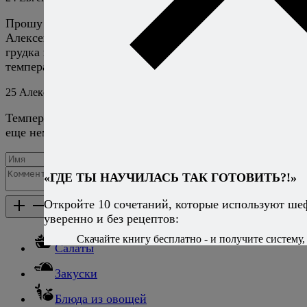
Прошу прощения за ошибку..
Алексей, т.е. как только температура достигнет 65 гр.
грудка готова? Измеряется вода или нужно измерить
температуру самого филе?
25
Алексей Онегин
4 августа 2016
Ответить
Температуру в центре филе. Но лично я бы подержал
еще немного.
«ГДЕ ТЫ НАУЧИЛАСЬ ТАК ГОТОВИТЬ?!»
Добавить комментарий
Откройте 10 сочетаний, которые используют ше
Каталог рецептов
Каталог рецептов
уверенно и без рецептов:
Скачайте книгу бесплатно - и получите систему, 
Салаты
Закуски
Блюда из овощей