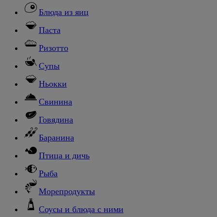
Блюда из яиц
Паста
Ризотто
Супы
Ньокки
Свинина
Говядина
Баранина
Птица и дичь
Рыба
Морепродукты
Соусы и блюда с ними