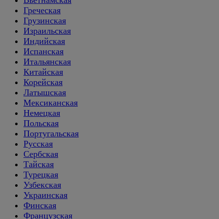
Вьетнамская
Греческая
Грузинская
Израильская
Индийская
Испанская
Итальянская
Китайская
Корейская
Латышская
Мексиканская
Немецкая
Польская
Португальская
Русская
Сербская
Тайская
Турецкая
Узбекская
Украинская
Финская
Французская