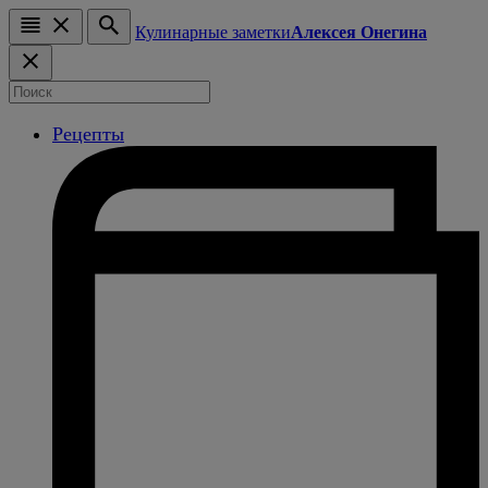
Кулинарные заметки
Алексея Онегина
Рецепты