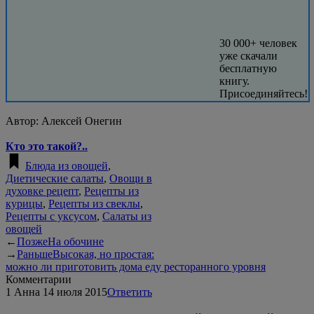
30 000+ человек
уже скачали
бесплатную
книгу.
Присоединяйтесь!
Автор:
Алексей Онегин
Кто это такой?..
Блюда из овощей
,
Диетические салаты
,
Овощи в
духовке рецепт
,
Рецепты из
курицы
,
Рецепты из свеклы
,
Рецепты с уксусом
,
Салаты из
овощей
←
Позже
На обочине
→
Раньше
Высокая, но простая:
можно ли приготовить дома еду ресторанного уровня
Комментарии
1
Анна
14 июля 2015
Ответить