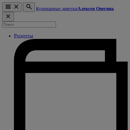
Кулинарные заметки
Алексея Онегина
Рецепты