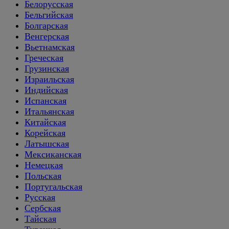
Белорусская
Бельгийская
Болгарская
Венгерская
Вьетнамская
Греческая
Грузинская
Израильская
Индийская
Испанская
Итальянская
Китайская
Корейская
Латышская
Мексиканская
Немецкая
Польская
Португальская
Русская
Сербская
Тайская