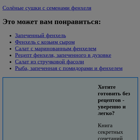
Солёные сушки с семенами фенхеля
Это может вам понравиться:
Запеченный фенхель
Фенхель с козьим сыром
Салат с маринованным фенхелем
Рецепт фенхеля, запеченного в духовке
Салат из стручковой фасоли
Рыба, запеченная с помидорами и фенхелем
Хотите
готовить без
рецептов -
уверенно и
легко?
Книга
секретных
сочетаний