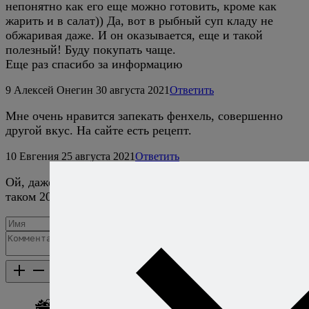
непонятно как его еще можно готовить, кроме как
жарить и в салат)) Да, вот в рыбный суп кладу не
обжаривая даже. И он оказывается, еще и такой
полезный! Буду покупать чаще.
Еще раз спасибо за информацию
9
Алексей Онегин
30 августа 2021
Ответить
Мне очень нравится запекать фенхель, совершенно
другой вкус. На сайте есть рецепт.
10
Евгения
25 августа 2021
Ответить
Ой, даже еще раньше вышел выпуск, в далеком уже
таком 2008 году:) Я все пропустила!
Добавить комментарий
Каталог рецептов
Каталог рецептов