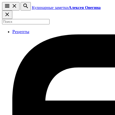
Кулинарные заметки
Алексея Онегина
Рецепты