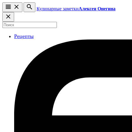
Кулинарные заметки
Алексея Онегина
Рецепты