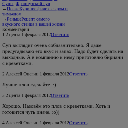
Супы
,
Французский суп
←
Позже
Куриное филе с сыром и
тимьяном
→
Раньше
Рецепт самого
вкусного стейка в вашей жизни
Комментарии
1
2 цента
1 февраля 2012
Ответить
Суп выглядит очень соблазнительно. Я даже
предугадываю его вкус и запах. Надо будет сделать на
выходные. А в компанию к нему приготовлю бириани
с креветками.
2
Алексей Онегин
1 февраля 2012
Ответить
Лучше плов сделайте. :)
3
2 цента
1 февраля 2012
Ответить
Хорошо. Назовём это плов с креветками. Хоть и
готовится чуть иначе. :о))
4
Алексей Онегин
1 февраля 2012
Ответить