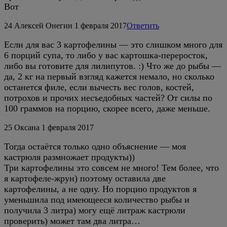
Вот
24
Алексей Онегин
1 февраля 2017
Ответить
Если для вас 3 картофелины — это слишком много для
6 порций супа, то либо у вас картошка-переросток,
либо вы готовите для лилипутов. :) Что же до рыбы —
да, 2 кг на первый взгляд кажется немало, но сколько
останется филе, если вычесть вес голов, костей,
потрохов и прочих несъедобных частей? От силы по
100 граммов на порцию, скорее всего, даже меньше.
25
Оксана
1 февраля 2017
Тогда остаётся только одно объяснение — моя
кастрюля размножает продукты))
Три картофелины это совсем не много! Тем более, что
я картофеле-жрун) поэтому оставила две
картофелины, а не одну. Но порцию продуктов я
уменьшила под имеющееся количество рыбы и
получила 3 литра) могу ещё литраж кастрюли
проверить) может там два литра…