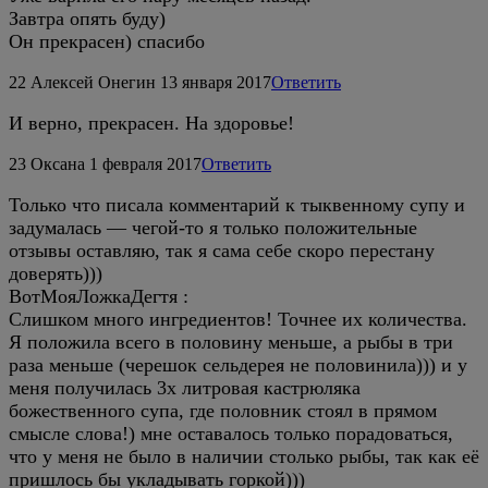
Завтра опять буду)
Он прекрасен) спасибо
22
Алексей Онегин
13 января 2017
Ответить
И верно, прекрасен. На здоровье!
23
Оксана
1 февраля 2017
Ответить
Только что писала комментарий к тыквенному супу и
задумалась — чегой-то я только положительные
отзывы оставляю, так я сама себе скоро перестану
доверять)))
ВотМояЛожкаДегтя :
Слишком много ингредиентов! Точнее их количества.
Я положила всего в половину меньше, а рыбы в три
раза меньше (черешок сельдерея не половинила))) и у
меня получилась 3х литровая кастрюляка
божественного супа, где половник стоял в прямом
смысле слова!) мне оставалось только порадоваться,
что у меня не было в наличии столько рыбы, так как её
пришлось бы укладывать горкой)))