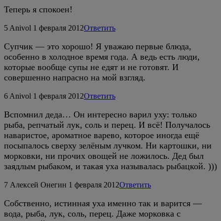
Теперь я спокоен!
5
Anivol
1 февраля 2012
Ответить
Супчик — это хорошо! Я уважаю первые блюда,
особенно в холодное время года. А ведь есть люди,
которые вообще супы не едят и не готовят. И
совершенно напрасно на мой взгляд.
6
Anivol
1 февраля 2012
Ответить
Вспомнил деда… Он интересно варил уху: только
рыба, репчатый лук, соль и перец. И всё! Получалось
наваристое, ароматное варево, которое иногда ещё
посыпалось сверху зелёным лучком. Ни картошки, ни
морковки, ни прочих овощей не ложилось. Дед был
заядлым рыбаком, и такая уха называлась рыбацкой. )))
7
Алексей Онегин
1 февраля 2012
Ответить
Собственно, истинная уха именно так и варится —
вода, рыба, лук, соль, перец. Даже морковка с