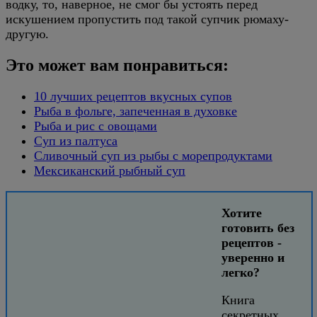
водку, то, наверное, не смог бы устоять перед
искушением пропустить под такой супчик рюмаху-
другую.
Это может вам понравиться:
10 лучших рецептов вкусных супов
Рыба в фольге, запеченная в духовке
Рыба и рис с овощами
Суп из палтуса
Сливочный суп из рыбы с морепродуктами
Мексиканский рыбный суп
Хотите
готовить без
рецептов -
уверенно и
легко?
Книга
секретных