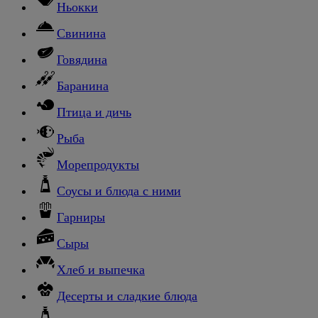
Ньокки
Свинина
Говядина
Баранина
Птица и дичь
Рыба
Морепродукты
Соусы и блюда с ними
Гарниры
Сыры
Хлеб и выпечка
Десерты и сладкие блюда