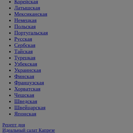
Корейская
Латышская
Мексиканская
Немецкая
Польская
Португальская
Русская
Сербская
Тайская
Турецкая
Узбекская
Украинская
Финская
Французская
Хорватская
Чешская
Шведская
Швейцарская
Японская
Рецепт дня
Идеальный салат Капрезе