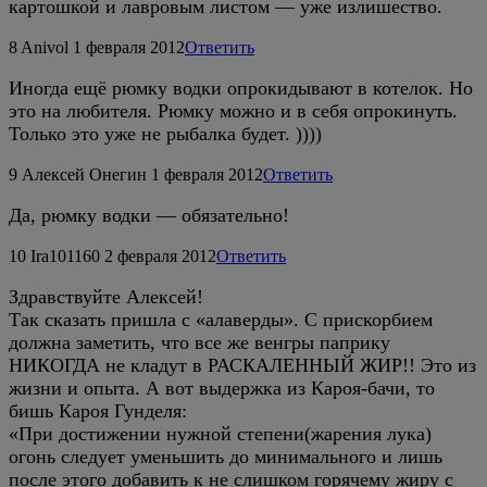
картошкой и лавровым листом — уже излишество.
8
Anivol
1 февраля 2012
Ответить
Иногда ещё рюмку водки опрокидывают в котелок. Но
это на любителя. Рюмку можно и в себя опрокинуть.
Только это уже не рыбалка будет. ))))
9
Алексей Онегин
1 февраля 2012
Ответить
Да, рюмку водки — обязательно!
10
Ira101160
2 февраля 2012
Ответить
Здравствуйте Алексей!
Так сказать пришла с «алаверды». С прискорбием
должна заметить, что все же венгры паприку
НИКОГДА не кладут в РАСКАЛЕННЫЙ ЖИР!! Это из
жизни и опыта. А вот выдержка из Кароя-бачи, то
бишь Кароя Гунделя:
«При достижении нужной степени(жарения лука)
огонь следует уменьшить до минимального и лишь
после этого добавить к не слишком горячему жиру с