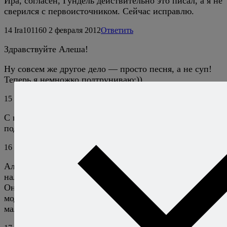
Ира, согласен, Гундель действительно это писал, а я не
сверился с первоисточником. Сейчас исправлю.
14
Ira101160
2 февраля 2012
Ответить
Здравствуйте Алеша!
Ну совсем же другое дело — просто песня, а не суп!
Теперь я немножко подтруниваю:))
15
Алексей Онегин
2 февраля 2012
Ответить
С венграми разобрались, скоро сербы с французами
подтянутся, пенять мне за чорбу и буйабес. ;)))
16
Ira101160
2 февраля 2012
Ответить
Алеша! Так я же не пеняла, я — по-дружески. А то
налетели бы венгры и попинали бы по-настоящему!
Они уж очень ревностно относятся ко всему «Оз игози
модьорул» — настоящему венгерскому ( как и все
маленькие народы)