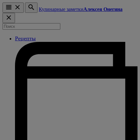
Кулинарные заметки
Алексея Онегина
Рецепты