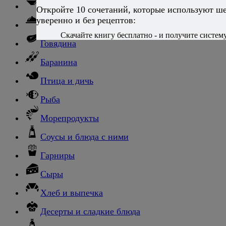
Ньокки
Откройте 10 сочетаний, которые используют ш
уверенно и без рецептов:
Свинина
Скачайте книгу бесплатно - и получите систему,
Говядина
Баранина
Птица и дичь
Рыба
Морепродукты
Соусы и блюда с ними
Гарниры
Сыры
Хлеб и выпечка
Десерты и сладкие блюда