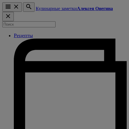
Кулинарные заметки
Алексея Онегина
Рецепты