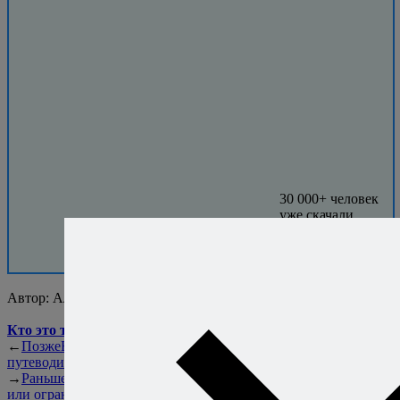
30 000+ человек
уже скачали
бесплатную
книгу.
Присоединяйтесь!
Автор:
Алексей Онегин
Кто это такой?..
←
Позже
Варка на пару: полный
путеводитель
→
Раньше
Сезонная еда — польза
или ограничение?