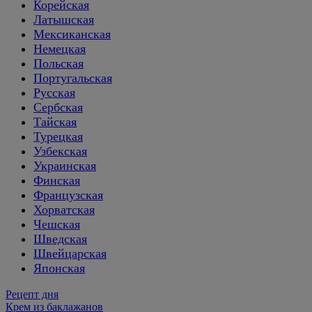
Корейская
Латышская
Мексиканская
Немецкая
Польская
Португальская
Русская
Сербская
Тайская
Турецкая
Узбекская
Украинская
Финская
Французская
Хорватская
Чешская
Шведская
Швейцарская
Японская
Рецепт дня
Крем из баклажанов