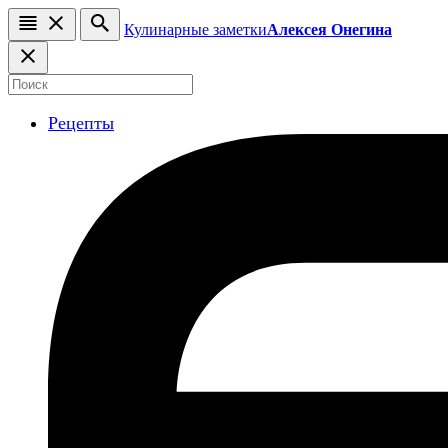
Кулинарные заметки
Алексея Онегина
Рецепты