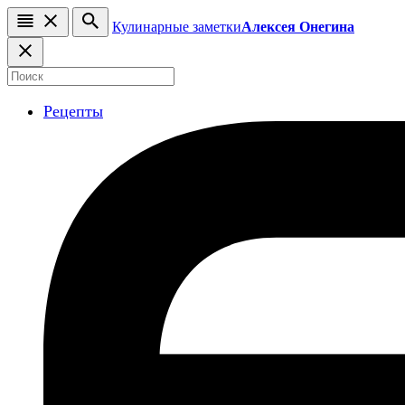
Кулинарные заметки
Алексея Онегина
Рецепты