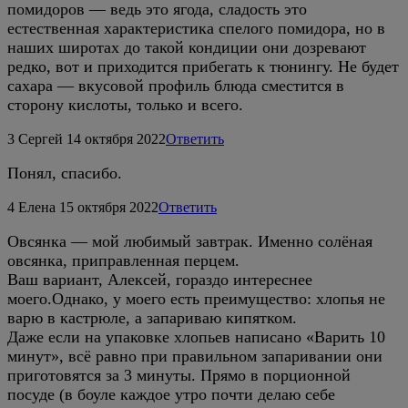
помидоров — ведь это ягода, сладость это
естественная характеристика спелого помидора, но в
наших широтах до такой кондиции они дозревают
редко, вот и приходится прибегать к тюнингу. Не будет
сахара — вкусовой профиль блюда сместится в
сторону кислоты, только и всего.
3
Сeргeй
14 октября 2022
Ответить
Понял, спасибо.
4
Елена
15 октября 2022
Ответить
Овсянка — мой любимый завтрак. Именно солёная
овсянка, приправленная перцем.
Ваш вариант, Алексей, гораздо интереснее
моего.Однако, у моего есть преимущество: хлопья не
варю в кастрюле, а запариваю кипятком.
Даже если на упаковке хлопьев написано «Варить 10
минут», всё равно при правильном запаривании они
приготовятся за 3 минуты. Прямо в порционной
посуде (в боуле каждое утро почти делаю себе