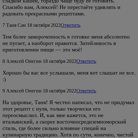
сладкой кашей, гораздо чаще буду её готовить.
Спасибо вам, Алексей! Не перестаёте удивлять и
радовать прекрасными рецептами.
7
Таня Сан
18 октября 2022
Ответить
Тем более замороченность в готовке меня абсолютно
не пугает, а наоборот нравится. Затейливость в
приготовлении пищи — это моё!
8
Алексей Онегин
18 октября 2022
Ответить
Хорошо бы вас все услышали, меня вот слышат не все.
:)
9
Алексей Онегин
18 октября 2022
Ответить
На здоровье, Таня! Я честно написал, что не придумал
этот рецепт с нуля, только творчески его
переосмыслил. И, как мне кажется, это не
итальянский, а скорее восточносредиземноморский
стиль, где более сильно влияние специй на
кулинарную традицию. Хотя по сути, конечно, чистой