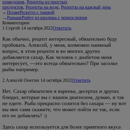
помидоров
,
Рецепты из простых
продуктов
,
Рецепты на воде
,
Рецепты на каждый день
←
Позже
Ризотто с тыквой
→
Раньше
Рийет из кролика с черносливом
Комментарии
1
Сeргeй
14 октября 2022
Ответить
Как обычно, рецепт интересный, обязательно буду
пробовать. Алексей, у меня, возможно наивный
вопрос, в этом рецепте и во многих других
добавляется сахар, Как человек с диабетом меня
интересует, —это всегда обязательно? При засолке
рыбы например.
2
Алексей Онегин
14 октября 2022
Ответить
Нет. Сахар обязателен в варенье, десертах и других
блюдах, которые вы с вашим диагнозом, думаю, и так
не едите. Рыба прекрасно солится без сахара — ну вот
вы мне сами скажите, что может пойти не так, если
его не добавлять? :)
Здесь сахар используется для более приятного вкуса