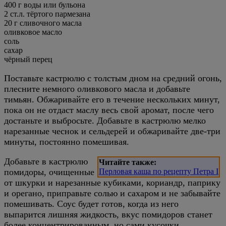
400 г воды или бульона
2 ст.л. тёртого пармезана
20 г сливочного масла
оливковое масло
соль
сахар
чёрный перец
Поставьте кастрюлю с толстым дном на средний огонь,
плесните немного оливкового масла и добавьте
тимьян. Обжаривайте его в течение нескольких минут,
пока он не отдаст маслу весь свой аромат, после чего
достаньте и выбросьте. Добавьте в кастрюлю мелко
нарезанные чеснок и сельдерей и обжаривайте две-три
минуты, постоянно помешивая.
Добавьте в кастрюлю
Читайте также:
помидоры, очищенные
Перловая каша по рецепту Петра I
от шкурки и нарезанные кубиками, кориандр, паприку
и орегано, приправьте солью и сахаром и не забывайте
помешивать. Соус будет готов, когда из него
выпарится лишняя жидкость, вкус помидоров станет
более концентрированным, но сами кусочки