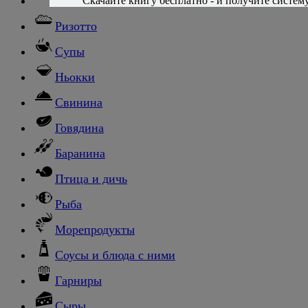
Паста
Скачайте книгу бесплатно - и получите систему,
Ризотто
Супы
Ньокки
Свинина
Говядина
Баранина
Птица и дичь
Рыба
Морепродукты
Соусы и блюда с ними
Гарниры
Сыры