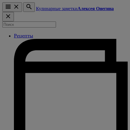
Кулинарные заметки
Алексея Онегина
Рецепты