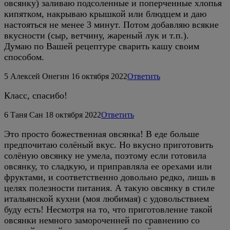
овсянку) заливаю подсоленные и поперченные хлопья
кипятком, накрываю крышкой или блюдцем и даю
настояться не менее 3 минут. Потом добавляю всякие
вкусности (сыр, ветчину, жареный лук и т.п.).
Думаю по Вашей рецептуре сварить кашу своим
способом.
5
Алексей Онегин
16 октября 2022
Ответить
Класс, спасибо!
6
Таня Сан
18 октября 2022
Ответить
Это просто божественная овсянка! В еде больше
предпочитаю солёный вкус. Но вкусно приготовить
солёную овсянку не умела, поэтому если готовила
овсянку, то сладкую, и приправляла ее орехами или
фруктами, и соответственно довольно редко, лишь в
целях полезности питания. А такую овсянку в стиле
итальянской кухни (моя любимая) с удовольствием
буду есть! Несмотря на то, что приготовление такой
овсянки немного замороченней по сравнению со