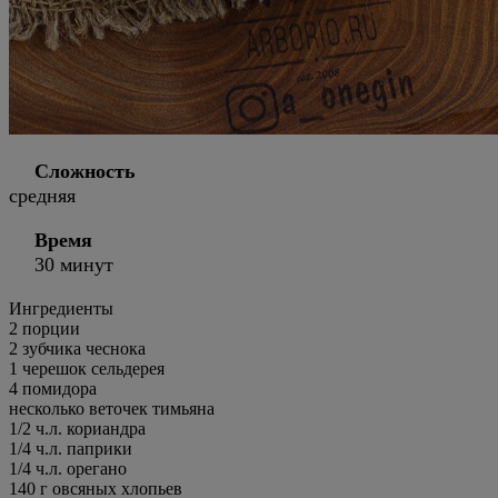
Сложность
средняя
Время
30 минут
Ингредиенты
2
порции
2 зубчика чеснока
1 черешок сельдерея
4 помидора
несколько веточек тимьяна
1/2 ч.л. кориандра
1/4 ч.л. паприки
1/4 ч.л. орегано
140 г овсяных хлопьев