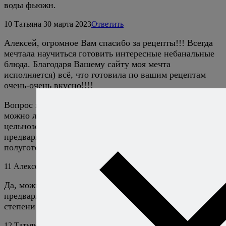
воды фьюжн.
10
Татьяна
30 марта 2023
Ответить
Алексей, огромное Вам спасибо за рецепты!!! Всегда
мечтала научиться готовить интересные небанальные
блюда. Благодаря Вашему сайту моя мечта
исполняется) всё, что готовила по вашим рецептам
очень-очень вкусно!!!!
Вопрос по данному блюду — скажите, пожалуйста,
можно ли использовать вместо хлопьев
цельнозерновую овсянку? Нужно ли ее в этом случае
предварительно отварить до готовности/
полуготовности?
11
Алексей Онегин
4 апреля 2023
Ответить
Да, можно использовать. Лучше не отваривать
предварительно, а готовить дольше, до нужной
степени размягчения.
12
Татьяна
8 апреля 2023
Ответить