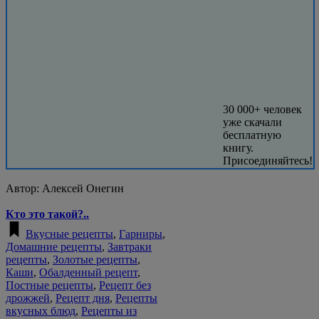
30 000+ человек
уже скачали
бесплатную
книгу.
Присоединяйтесь!
Автор:
Алексей Онегин
Кто это такой?..
Вкусные рецепты
,
Гарниры
,
Домашние рецепты
,
Завтраки
рецепты
,
Золотые рецепты
,
Каши
,
Обалденный рецепт
,
Постные рецепты
,
Рецепт без
дрожжей
,
Рецепт дня
,
Рецепты
вкусных блюд
,
Рецепты из