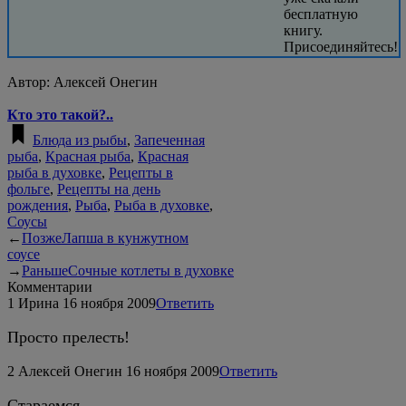
бесплатную
книгу.
Присоединяйтесь!
Автор:
Алексей Онегин
Кто это такой?..
Блюда из рыбы
,
Запеченная
рыба
,
Красная рыба
,
Красная
рыба в духовке
,
Рецепты в
фольге
,
Рецепты на день
рождения
,
Рыба
,
Рыба в духовке
,
Соусы
←
Позже
Лапша в кунжутном
соусе
→
Раньше
Сочные котлеты в духовке
Комментарии
1
Ирина
16 ноября 2009
Ответить
Просто прелесть!
2
Алексей Онегин
16 ноября 2009
Ответить
Стараемся…