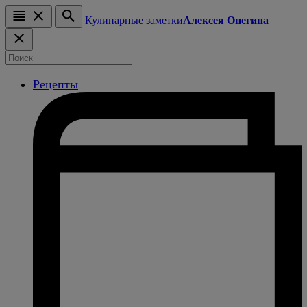
Кулинарные заметки
Алексея Онегина
Рецепты