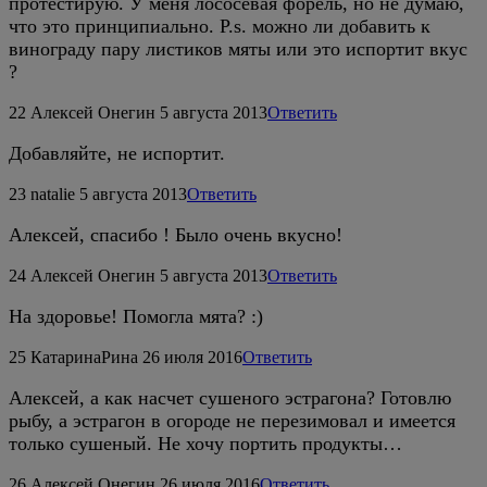
протестирую. У меня лососевая форель, но не думаю,
что это принципиально. P.s. можно ли добавить к
винограду пару листиков мяты или это испортит вкус
?
22
Алексей Онегин
5 августа 2013
Ответить
Добавляйте, не испортит.
23
natalie
5 августа 2013
Ответить
Алексей, спасибо ! Было очень вкусно!
24
Алексей Онегин
5 августа 2013
Ответить
На здоровье! Помогла мята? :)
25
КатаринаРина
26 июля 2016
Ответить
Алексей, а как насчет сушеного эстрагона? Готовлю
рыбу, а эстрагон в огороде не перезимовал и имеется
только сушеный. Не хочу портить продукты…
26
Алексей Онегин
26 июля 2016
Ответить