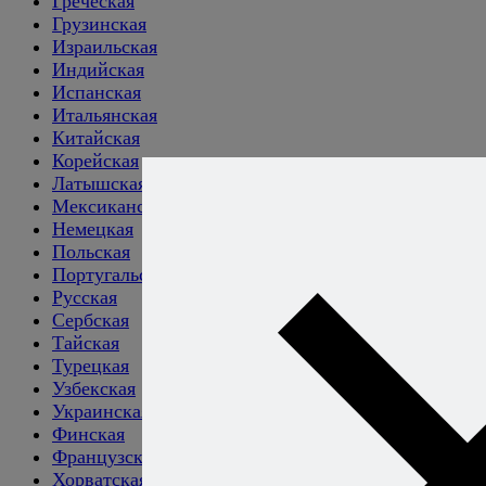
Греческая
Грузинская
Израильская
Индийская
Испанская
Итальянская
Китайская
Корейская
Латышская
Мексиканская
Немецкая
Польская
Португальская
Русская
Сербская
Тайская
Турецкая
Узбекская
Украинская
Финская
Французская
Хорватская