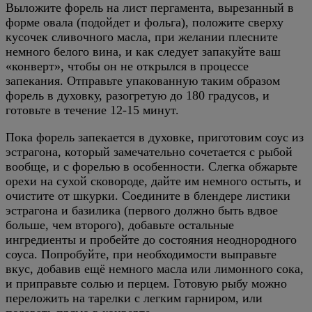
Выложите форель на лист пергамента, вырезанный в
форме овала (подойдет и фольга), положите сверху
кусочек сливочного масла, при желании плесните
немного белого вина, и как следует запакуйте ваш
«конверт», чтобы он не открылся в процессе
запекания. Отправьте упакованную таким образом
форель в духовку, разогретую до 180 градусов, и
готовьте в течение 12-15 минут.
Пока форель запекается в духовке, приготовим соус из
эстрагона, который замечательно сочетается с рыбой
вообще, и с форелью в особенности. Слегка обжарьте
орехи на сухой сковороде, дайте им немного остыть, и
очистите от шкурки. Соедините в блендере листики
эстрагона и базилика (первого должно быть вдвое
больше, чем второго), добавьте остальные
ингредиенты и пробейте до состояния неоднородного
соуса. Попробуйте, при необходимости выправьте
вкус, добавив ещё немного масла или лимонного сока,
и приправьте солью и перцем. Готовую рыбу можно
переложить на тарелки с легким гарниром, или