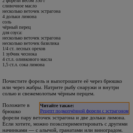
2 форели весом 350 г
сливочное масло
несколько веточек эстрагона
4 дольки лимона
соль
чёрный перец
для соуса:
несколько веточек эстрагона
несколько веточек базилика
1/4 ст. лесных орехов
1 зубчик чеснока
4 ст.л. оливкового масла
1,5 ст.л. сока лимона
Почистите форель и выпотрошите её через брюшко
или через жабры. Натрите рыбу снаружи и внутри
солью и свежемолотым чёрным перцем.
Положите в
Читайте также:
брюшко
Рецепт подкопчённой форели с эстрагоном
форели пару веточек эстрагона и две дольки лимона.
Если хотите, можно поэкспериментировать с другими
начинками — с алычой, гранатами или виноградом.