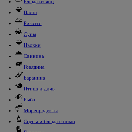
Блюда из яиц
Паста
Ризотто
Супы
Ньокки
Свинина
Говядина
Баранина
Птица и дичь
Рыба
Морепродукты
Соусы и блюда с ними