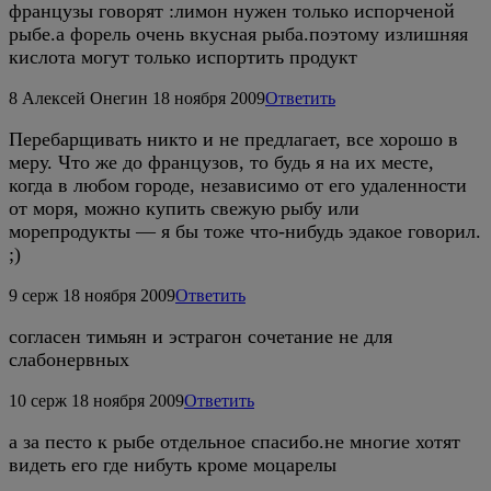
французы говорят :лимон нужен только испорченой
рыбе.а форель очень вкусная рыба.поэтому излишняя
кислота могут только испортить продукт
8
Алексей Онегин
18 ноября 2009
Ответить
Перебарщивать никто и не предлагает, все хорошо в
меру. Что же до французов, то будь я на их месте,
когда в любом городе, независимо от его удаленности
от моря, можно купить свежую рыбу или
морепродукты — я бы тоже что-нибудь эдакое говорил.
;)
9
серж
18 ноября 2009
Ответить
согласен тимьян и эстрагон сочетание не для
слабонервных
10
серж
18 ноября 2009
Ответить
а за песто к рыбе отдельное спасибо.не многие хотят
видеть его где нибуть кроме моцарелы