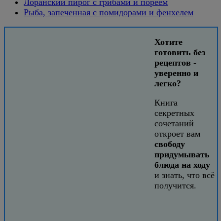
Лоранский пирог с грибами и пореем
Рыба, запеченная с помидорами и фенхелем
Хотите
готовить без
рецептов -
уверенно и
легко?
Книга
секретных
сочетаний
откроет вам
свободу
придумывать
блюда на ходу
и знать, что всё
получится.