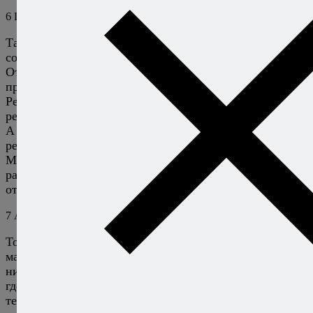
6
Deco
1 ноября 2013
Ответить
Так так так… учимся задавать вопросы в
соответственных темах. Вчера посмотрела на репу.
Отрезала кусок. разрезала его на кусочки, посолила
просто сверху и полила маслом тыквенных семечек.
Репа быстро кончилась. была мысль вместо соли на
репу натереть козий сыр. Не пробовали пока.
А вопрос то такой, где-то прочитала про чипсы из
репы.
Мне кажется эта мысль ну ооооочень перспективной с
разными приправами и соусами… Что вам есть
ответить мне на мой вопрос про чипсы из реПки?
7
Алексей Онегин
2 ноября 2013
Ответить
Тоже мне загадка! Нарезать репу тонко, лучше на
мандолине, но можно блендером, ножом или еще как-
нибудь, и обжарить порциями в масле, раскаленном
где-то до 160 градусов (говорю наугад, так что перед
тем, как бухать всю репу в масло, лучше проверить