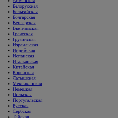
Армянская
Белорусская
Бельгийская
Болгарская
Венгерская
Вьетнамская
Греческая
Грузинская
Израильская
Индийская
Испанская
Итальянская
Китайская
Корейская
Латышская
Мексиканская
Немецкая
Польская
Португальская
Русская
Сербская
Тайская