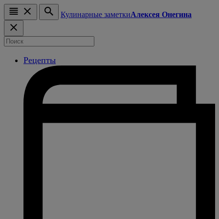
Кулинарные заметки
Алексея Онегина
Рецепты