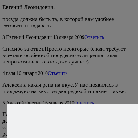
Евгений Леонидович,
посуда должна быть та, в которой вам удобнее
готовить и подавать.
3
Евгений Леонидович
13 января 2009
Ответить
Спасибо за ответ.Просто неокторые блюда требуют
все-таки особенной посуды,но если репка такая
неприхотливая,то это даже лучше :)
4
галя
16 января 2010
Ответить
Алексей,а какая репа на вкус.У нас появилась в
продаже,но на вкус редька редькой и пахнет также.
5
Алексей Онегин
16 января 2010
Ответить
Гм, ну мне сложно объяснять это человеку, который в
детстве не перехватывал репку-другую, молоденькую,
сладкую и сочную. :) В целом, конечно, сходство с
редькой если и есть, то весьма отдаленное.