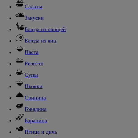
Салаты
Закуски
Блюда из овощей
Блюда из яиц
Паста
Ризотто
Супы
Ньокки
Свинина
Говядина
Баранина
Птица и дичь