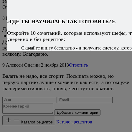
эмпирически), до состояния зажаристых чипсов.
Откинуть на салфетку, посыпать морской солью.
8
Deco
2 ноября 2013
Ответить
«ГДЕ ТЫ НАУЧИЛАСЬ ТАК ГОТОВИТЬ?!»
Да? Я думала там что-то в духовке, предварительно в
Откройте 10 сочетаний, которые используют шефы, ч
чем-нибудь обвалять… потом чем-нибудь посыпать …
уверенно и без рецептов:
Думала вы более… извращенчески подойдете к этому
вопросу))) Но цель поставлена, будем пробовать по
Скачайте книгу бесплатно - и получите систему, котор
всякому. Благодарю.
9
Алексей Онегин
2 ноября 2013
Ответить
Валять не надо, все сгорит. Посыпать можно, но
первую партию лучше схомячить как есть, а потом уже
экспериментировать, поняв, чего тут не хватает.
Добавить комментарий
Каталог рецептов
Каталог рецептов