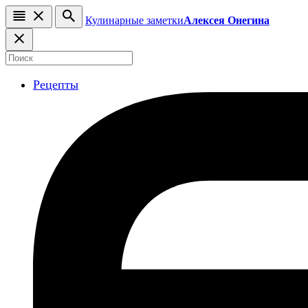
Кулинарные заметки
Алексея Онегина
Рецепты