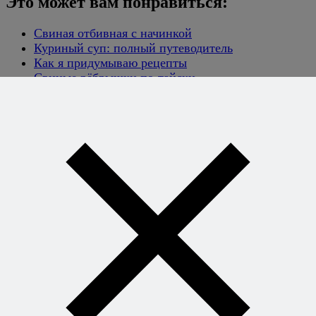
Это может вам понравиться:
Свиная отбивная с начинкой
Куриный суп: полный путеводитель
Как я придумываю рецепты
Свиные рёбрышки по-тайски
Испанский гороховый суп
Салат с креветками и авокадо
Хотите
готовить без
рецептов -
уверенно и
легко?
Книга
секретных
сочетаний
откроет вам
свободу
придумывать