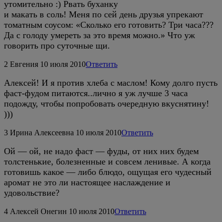
утомительно :) Рвать буханку
и макать в соль! Меня по сей день друзья упрекают
томатным соусом: «Сколько его готовить? Три часа???
Да с голоду умереть за это время можно.» Что уж
говорить про суточные щи.
2
Евгения
10 июля 2010
Ответить
Алексей! И я против хлеба с маслом! Кому долго пусть
фаст-фудом питаются..лично я уж лучше 3 часа
подожду, чтобы попробовать очередную вкуснятину!
)))
3
Ирина Алексеевна
10 июля 2010
Ответить
Ой — ой, не надо фаст — фуды, от них них будем
толстенькие, болезненные и совсем ленивые. А когда
готовишь какое — либо блюдо, ощущая его чудесный
аромат не это ли настоящее наслаждение и
удовольствие?
4
Алексей Онегин
10 июля 2010
Ответить