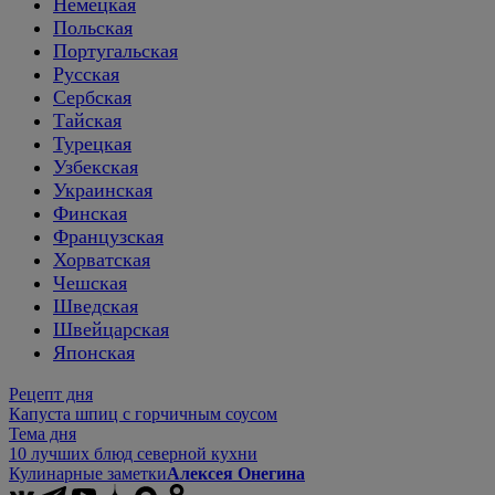
Немецкая
Польская
Португальская
Русская
Сербская
Тайская
Турецкая
Узбекская
Украинская
Финская
Французская
Хорватская
Чешская
Шведская
Швейцарская
Японская
Рецепт дня
Капуста шпиц с горчичным соусом
Тема дня
10 лучших блюд северной кухни
Кулинарные заметки
Алексея Онегина