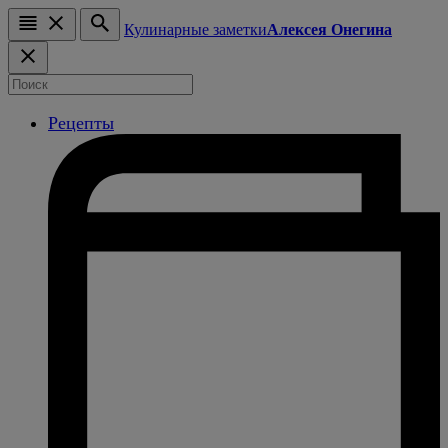
Кулинарные заметки
Алексея Онегина
Рецепты