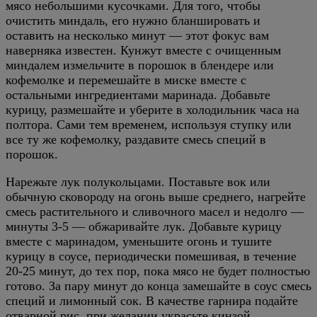
мясо небольшими кусочками. Для того, чтобы
очистить миндаль, его нужно бланшировать и
оставить на несколько минут — этот фокус вам
наверняка известен. Кунжут вместе с очищенным
миндалем измельчите в порошок в блендере или
кофемолке и перемешайте в миске вместе с
остальными ингредиентами маринада. Добавьте
курицу, размешайте и уберите в холодильник часа на
полтора. Сами тем временем, используя ступку или
все ту же кофемолку, раздавите смесь специй в
порошок.
Нарежьте лук полукольцами. Поставьте вок или
обычную сковороду на огонь выше среднего, нагрейте
смесь растительного и сливочного масел и недолго —
минуты 3-5 — обжаривайте лук. Добавьте курицу
вместе с маринадом, уменьшите огонь и тушите
курицу в соусе, периодически помешивая, в течение
20-25 минут, до тех пор, пока мясо не будет полностью
готово. За пару минут до конца замешайте в соус смесь
специй и лимонный сок. В качестве гарнира подайте
отварной рис, при желании украсьте кинзой.