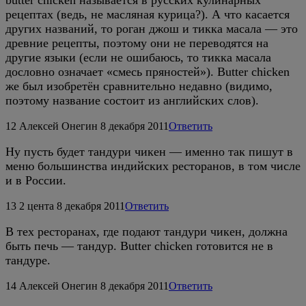
рецептах (ведь, не масляная курица?). А что касается
других названий, то роган джош и тикка масала — это
древние рецепты, поэтому они не переводятся на
другие языки (если не ошибаюсь, то тикка масала
дословно означает «смесь пряностей»). Butter chicken
же был изобретён сравнительно недавно (видимо,
поэтому название состоит из английских слов).
12
Алексей Онегин
8 декабря 2011
Ответить
Ну пусть будет тандури чикен — именно так пишут в
меню большинства индийских ресторанов, в том числе
и в России.
13
2 цента
8 декабря 2011
Ответить
В тех ресторанах, где подают тандури чикен, должна
быть печь — тандур. Butter chicken готовится не в
тандуре.
14
Алексей Онегин
8 декабря 2011
Ответить