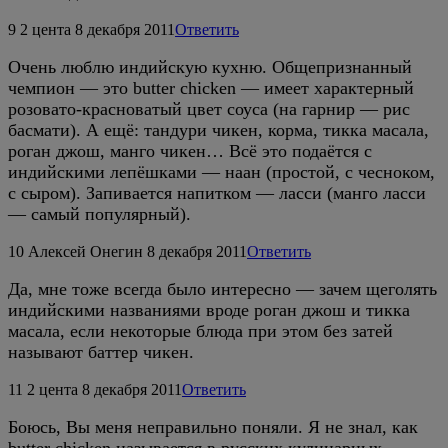
9
2 цента
8 декабря 2011
Ответить
Очень люблю индийскую кухню. Общепризнанный
чемпион — это butter chicken — имеет характерный
розовато-красноватый цвет соуса (на гарнир — рис
басмати). А ещё: тандури чикен, корма, тикка масала,
роган джош, манго чикен… Всё это подаётся с
индийскими лепёшками — наан (простой, с чесноком,
с сыром). Запивается напитком — ласси (манго ласси
— самый популярный).
10
Алексей Онегин
8 декабря 2011
Ответить
Да, мне тоже всегда было интересно — зачем щеголять
индийскими названиями вроде роган джош и тикка
масала, если некоторые блюда при этом без затей
называют баттер чикен.
11
2 цента
8 декабря 2011
Ответить
Боюсь, Вы меня неправильно поняли. Я не знал, как
butter chicken называется в русских кулинарных