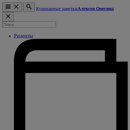
Кулинарные заметки
Алексея Онегина
Рецепты