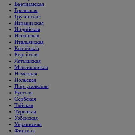
Вьетнамская
Греческая
Грузинская
Израильская
Индийская
Испанская
Итальянская
Китайская
Корейская
Латышская
Мексиканская
Немецкая
Польская
Португальская
Русская
Сербская
Тайская
Турецкая
Узбекская
Украинская
Финская