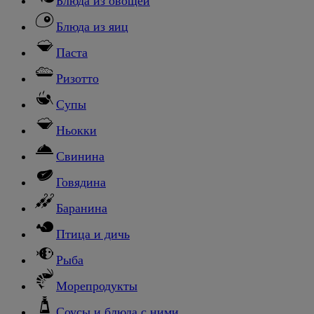
Блюда из овощей
Блюда из яиц
Паста
Ризотто
Супы
Ньокки
Свинина
Говядина
Баранина
Птица и дичь
Рыба
Морепродукты
Соусы и блюда с ними