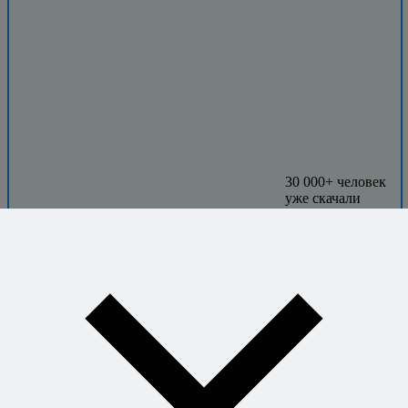
30 000+ человек
уже скачали
бесплатную
книгу.
Присоединяйтесь!
Автор:
Алексей Онегин
Кто это такой?..
Мясные рецепты
,
Птица и
дичь
,
Рецепты из курицы
,
Соус
для курицы
←
Позже
Домашний лимонад
→
Раньше
Десерт из фуа-гра с