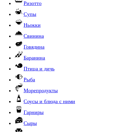
Ризотто
Супы
Ньокки
Свинина
Говядина
Баранина
Птица и дичь
Рыба
Морепродукты
Соусы и блюда с ними
Гарниры
Сыры