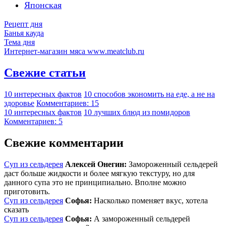
Японская
Рецепт дня
Банья кауда
Тема дня
Интернет-магазин мяса www.meatclub.ru
Свежие статьи
10 интересных фактов
10 способов экономить на еде, а не на
здоровье
Комментариев: 15
10 интересных фактов
10 лучших блюд из помидоров
Комментариев: 5
Свежие комментарии
Суп из сельдерея
Алексей Онегин:
Замороженный сельдерей
даст больше жидкости и более мягкую текстуру, но для
данного супа это не принципиально. Вполне можно
приготовить.
Суп из сельдерея
Софья:
Насколько поменяет вкус, хотела
сказать
Суп из сельдерея
Софья:
А замороженный сельдерей