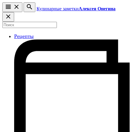
Кулинарные заметки
Алексея Онегина
Рецепты