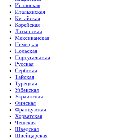
Испанская
Итальянская
Китайская
Корейская
Латышская
Мексиканская
Немецкая
Польская
Португальская
Русская
Сербская
Тайская
Турецкая
Узбекская
Украинская
Финская
Французская
Хорватская
Чешская
Шведская
Швейцарская