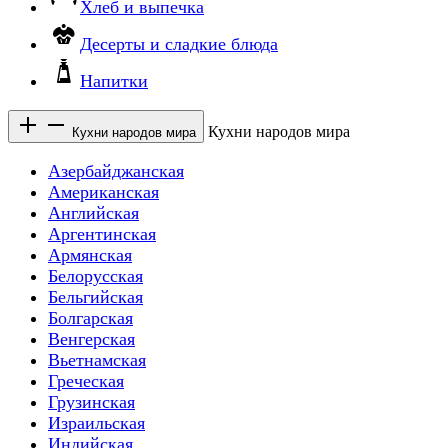
Хлеб и выпечка
Десерты и сладкие блюда
Напитки
Кухни народов мира
Кухни народов мира
Азербайджанская
Американская
Английская
Аргентинская
Армянская
Белорусская
Бельгийская
Болгарская
Венгерская
Вьетнамская
Греческая
Грузинская
Израильская
Индийская