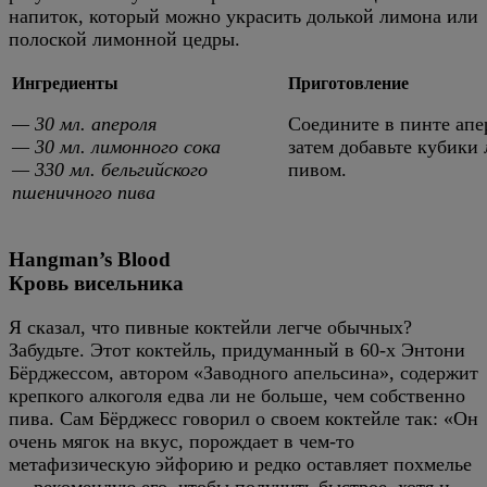
напиток, который можно украсить долькой лимона или
полоской лимонной цедры.
Ингредиенты
Приготовление
— 30 мл. апероля
Соедините в пинте апе
— 30 мл. лимонного сока
затем добавьте кубики 
— 330 мл. бельгийского
пивом.
пшеничного пива
Hangman’s Blood
Кровь висельника
Я сказал, что пивные коктейли легче обычных?
Забудьте. Этот коктейль, придуманный в 60-х Энтони
Бёрджессом, автором «Заводного апельсина», содержит
крепкого алкоголя едва ли не больше, чем собственно
пива. Сам Бёрджесс говорил о своем коктейле так: «Он
очень мягок на вкус, порождает в чем-то
метафизическую эйфорию и редко оставляет похмелье
— рекомендую его, чтобы получить быстрое, хотя и