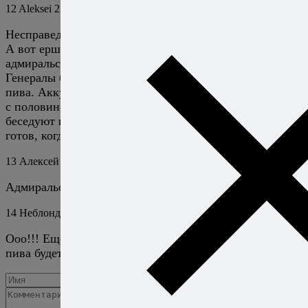
12
Aleksei
23 июня 2016
Ответить
Несправедливо забыт ерш классический.
А вот ерш генеральский, по подобию чая
адмиральского.
Генералы берут по 562 мл водки и по 248 мл любого
пива. Аккуратно смешивают в русской пинте все пиво
с половиной водки, отпивают небольшими глотками
беседуют или поют, доливая бокал. Генеральский ерш
готов, когда в пинте еще что-то есть, а водки уже нет.
13
Алексей Онегин
23 июня 2016
Ответить
Адмиральский чай-то поинтереснее будет!
14
Неблондинка
22 января 2017
Ответить
Ооо!!! Ещё раз спасибо, теперь предложение попить
пива будет встречено мною в сто раз веселее!!!