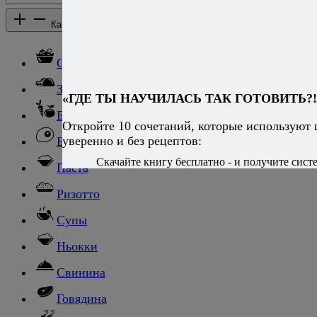
Добавить комментарий
Каталог рецептов
Каталог рецептов
Салаты
Закуски
«ГДЕ ТЫ НАУЧИЛАСЬ ТАК ГОТОВИТЬ?!
Блюда из овощей
Откройте 10 сочетаний, которые используют
уверенно и без рецептов:
Блюда из яиц
Скачайте книгу бесплатно - и получите систе
Паста
Ризотто
Супы
Ньокки
Свинина
Говядина