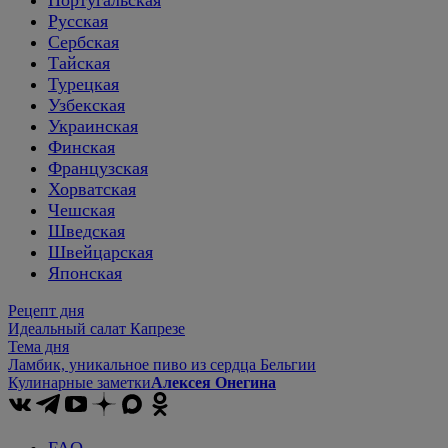
Португальская
Русская
Сербская
Тайская
Турецкая
Узбекская
Украинская
Финская
Французская
Хорватская
Чешская
Шведская
Швейцарская
Японская
Рецепт дня
Идеальный салат Капрезе
Тема дня
Ламбик, уникальное пиво из сердца Бельгии
Кулинарные заметки
Алексея Онегина