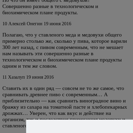
Но что он имеет общего с медовухой?
Совершенно разные в технологическом и
биохимическом плане продукты.
10
Алексей Онегин
19 июня 2016
Полагаю, что у ставленого меда и медовухи общего
примерно столько же, сколько у пива, которое варили
300 лет назад, с пивом современным, что не мешает
нам называть эти совершенно разные в
технологическом и биохимическом плане продукты
одним и тем же словом.
11
Хазалуп
19 июня 2016
Ставить их в один ряд — совсем не то же самое, что
сравнивать древнее пиво с современным… А
приблизительно — как сравнить виноградное вино и
бражку из сахара на томатной пасте и хлебопекарных
дрожжах… Уверен, что как вкус и действие на
организм, так и последствия применения медовухи и
ставленого меда будут абсолютно разными.