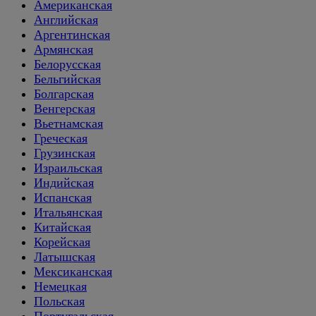
Американская
Английская
Аргентинская
Армянская
Белорусская
Бельгийская
Болгарская
Венгерская
Вьетнамская
Греческая
Грузинская
Израильская
Индийская
Испанская
Итальянская
Китайская
Корейская
Латышская
Мексиканская
Немецкая
Польская