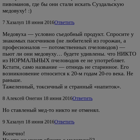
пивоманов, где бы они стали искать Суздальскую
медовуху! :)
7
Хазалуп
18 июня 2016
Ответить
Медовуха — условно съедобный продукт. Спросите у
знакомых пасечников (не любителей из горожан, а
професионалов — потомственных пчеловодов) —
пьют ли они медовуху… будете удивлены. что НИКТО
из НОРМАЛЬНЫХ пчеловодов ее не употребляет.
Кстати, само название — отнюдь не старинное. Его
возникновение относится к 20-м годам 20-го века. Не
раньше.
Тажеленный, токсичный и странный «напиток».
8
Алексей Онегин
18 июня 2016
Ответить
Но ставленый мед-то никто не отменял.
9
Хазалуп
18 июня 2016
Ответить
Конечно!