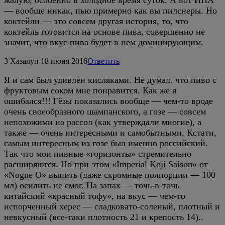
жалую, особенно в холодное время суток. А вот ИПА
— вообще никак, пью примерно как вы пилснеры. Но
коктейли — это совсем другая история, то, что
коктейль готовится на основе пива, совершенно не
значит, что вкус пива будет в нем доминирующим.
3
Хазалуп
18 июня 2016
Ответить
Я и сам был удивлен кисляками. Не думал. что пиво с
фруктовым соком мне понравится. Как же я
ошибался!!! Гёзы показались вообще — чем-то вроде
очень своеобразного шампанского, а гозе — совсем
непохожими на рассол (как утверждали многие), а
также — очень интересными и самобытными. Кстати,
самым интересным из гозе был именно российский.
Так что мои пивные «горизонты» стремительно
расширяются. Но при этом «Imperial Koji Saison» от
«Nogne O» выпить (даже скромные полпорции — 100
мл) осилить не смог. На запах — точь-в-точь
китайский «красный тофу», на вкус — чем-то
испорченный херес — сладковато-соленый, плотный и
невкусный (все-таки плотность 21 и крепость 14)..