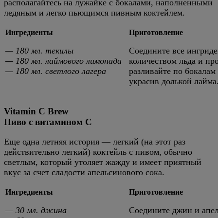
располагайтесь на лужайке с бокалами, наполненными
ледяным и легко пьющимся пивным коктейлем.
Ингредиенты
Приготовление
— 180 мл. текилы
Соедините все ингриде
— 180 мл. лаймового лимонада
количеством льда и про
— 180 мл. светлого лагера
разливайте по бокалам
украсив долькой лайма
Vitamin C Brew
Пиво с витамином C
Еще одна летняя история — легкий (на этот раз
действительно легкий) коктейль с пивом, обычно
светлым, который утоляет жажду и имеет приятный
вкус за счет сладости апельсинового сока.
Ингредиенты
Приготовление
— 30 мл. джина
Соедините джин и апел