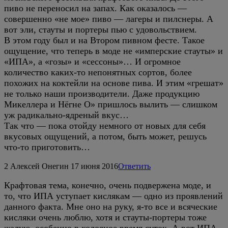
пиво не переносил на запах. Как оказалось —
совершенно «не мое» пиво — лагеры и пилснеры. А
вот эли, стауты и портеры пью с удовольствием.
В этом году был и на Втором пивном фесте. Такое
ощущение, что теперь в моде не «имперские стауты» и
«ИПА», а «гозы» и «сессоны»… И огромное
количество каких-то непонятных сортов, более
похожих на коктейли на основе пива. И этим «грешат»
не только наши производители. Даже продукцию
Микеллера и Нёгне О» пришлось вылить — слишком
уж радикально-ядреный вкус…
Так что — пока отойду немного от новых для себя
вкусовых ощущений, а потом, быть может, решусь
что-то приготовить…
2
Алексей Онегин
17 июня 2016
Ответить
Крафтовая тема, конечно, очень подвержена моде, и
то, что ИПА уступает кислякам — одно из проявлений
данного факта. Мне оно на руку, я-то все и всяческие
кисляки очень люблю, хотя и стауты-портеры тоже