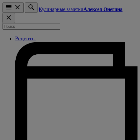
Кулинарные заметки
Алексея Онегина
Рецепты