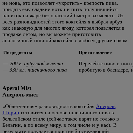
не нова, это позволяет «укротить» крепость пива,
придать ему сладкие нотки и пить получившийся
напиток на жаре без опасений быстро захмелеть. Из
всех разновидностей этого коктейля я выбрал арбуз
как знаковую для многих ягоду, которая появляется в
продаже летом, но вы можете приготовить
аналогичный пивной коктейль с любым другим соком.
Ингредиенты
Приготовление
— 200 г. арбузной мякоти
Перелейте пиво в пинту
— 330 мл. пшеничного пива
пробитую в блендере, и
Aperol Mist
Апероль мист
«Облегченная» разновидность коктейля
Апероль
Шприц
готовится на основе пшеничного пива в
бельгийском стиле (сейчас такое варят не только в
Бельгии, а по всему миру, в том числе и у нас). В
результате получается приятный освежающий