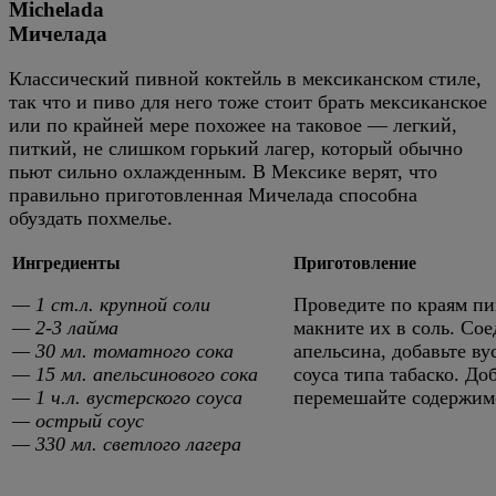
Michelada
Мичелада
Классический пивной коктейль в мексиканском стиле,
так что и пиво для него тоже стоит брать мексиканское
или по крайней мере похожее на таковое — легкий,
питкий, не слишком горький лагер, который обычно
пьют сильно охлажденным. В Мексике верят, что
правильно приготовленная Мичелада способна
обуздать похмелье.
Ингредиенты
Приготовление
— 1 ст.л. крупной соли
Проведите по краям пи
— 2-3 лайма
макните их в соль. Сое
— 30 мл. томатного сока
апельсина, добавьте ву
— 15 мл. апельсинового сока
соуса типа табаско. До
— 1 ч.л. вустерского соуса
перемешайте содержимо
— острый соус
— 330 мл. светлого лагера