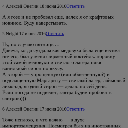
4
Алексей Онегин
18 июня 2016
Ответить
А я гозе и не пробовал еще, далек я от крафтовых
новинок. Буду наверстывать.
5
Neight
17 июня 2016
Ответить
Ну, по случаю пятницы…
Давеча, когда суздальская медовуха была еще весьма
ничего, был у меня фирменный коктейль: поровну
этой самой медовухи и светлого лагера плюс
ванильный сироп по вкусу.
А второй — упрощенную (или облегченную?) и
подслащенную Маргариту — светлый лагер, лаймовый
лимонад, ягодный сироп — делаю по сей день.
Если погода не подведет, завтра будем пробовать
сангрию)))
6
Алексей Онегин
17 июня 2016
Ответить
Тоже неплохо, и что важно — в духе
импортозамещения! Посмотрел бы я на иностранных