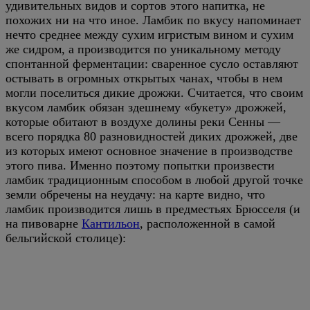
удивительных видов и сортов этого напитка, не
похожих ни на что иное. Ламбик по вкусу напоминает
нечто среднее между сухим игристым вином и сухим
же сидром, а производится по уникальному методу
спонтанной ферментации: сваренное сусло оставляют
остывать в огромных открытых чанах, чтобы в нем
могли поселиться дикие дрожжи. Считается, что своим
вкусом ламбик обязан здешнему «букету» дрожжей,
которые обитают в воздухе долины реки Сенны —
всего порядка 80 разновидностей диких дрожжей, две
из которых имеют основное значение в производстве
этого пива. Именно поэтому попытки произвести
ламбик традиционным способом в любой другой точке
земли обречены на неудачу: на карте видно, что
ламбик производится лишь в предместьях Брюсселя (и
на пивоварне
Кантильон
, расположенной в самой
бельгийской столице):