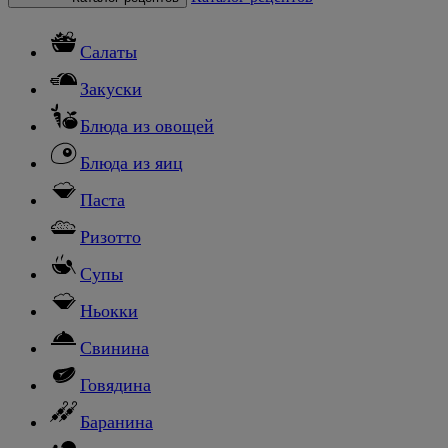
Салаты
Закуски
Блюда из овощей
Блюда из яиц
Паста
Ризотто
Супы
Ньокки
Свинина
Говядина
Баранина