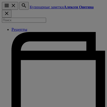
Кулинарные заметки
Алексея Онегина
Рецепты