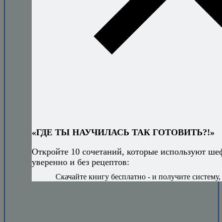
Книга
секретных
сочетаний
откроет вам
свободу
придумывать
блюда на ходу
и знать, что всё
получится.
«ГДЕ ТЫ НАУЧИЛАСЬ ТАК ГОТОВИТЬ?!»
Откройте 10 сочетаний, которые используют ше
уверенно и без рецептов:
Скачайте книгу бесплатно - и получите систему, 