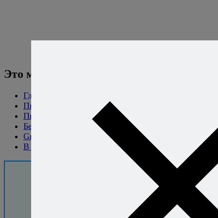
Это может вам понравиться:
Где лучшее пиво в мире - Бельгия
Пивные заметки
Пиво и устрицы
Бельгийское оглавление
Gruut - пиво без хмеля
В Японии сварят космическое пиво
Хотите
готовить без
рецептов -
уверенно и
легко?