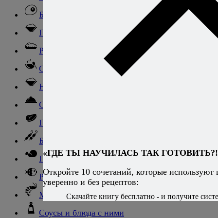
Блюда из яиц
Паста
Ризотто
Супы
Ньокки
Свинина
Говядина
Баранина
«ГДЕ ТЫ НАУЧИЛАСЬ ТАК ГОТОВИТЬ?!
Птица и дичь
Откройте 10 сочетаний, которые используют
Рыба
уверенно и без рецептов:
Морепродукты
Скачайте книгу бесплатно - и получите систе
Соусы и блюда с ними