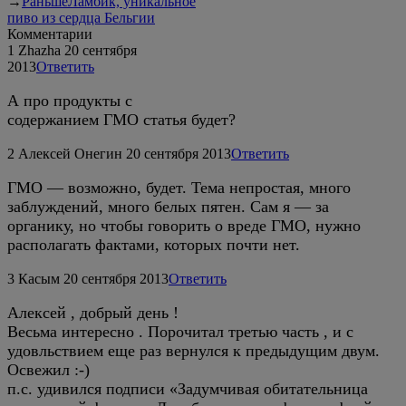
→
Раньше
Ламбик, уникальное
пиво из сердца Бельгии
Комментарии
1
Zhazha
20 сентября
2013
Ответить
А про продукты с
содержанием ГМО статья будет?
2
Алексей Онегин
20 сентября 2013
Ответить
ГМО — возможно, будет. Тема непростая, много
заблуждений, много белых пятен. Сам я — за
органику, но чтобы говорить о вреде ГМО, нужно
располагать фактами, которых почти нет.
3
Касым
20 сентября 2013
Ответить
Алексей , добрый день !
Весьма интересно . Порочитал третью часть , и с
удовльствием еще раз вернулся к предыдущим двум.
Освежил :-)
п.с. удивился подписи «Задумчивая обитательница