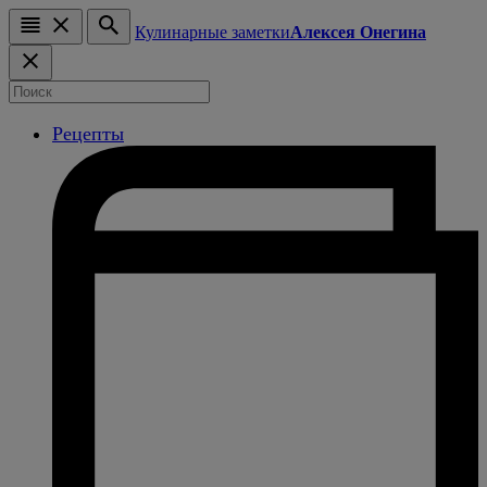
Кулинарные заметки
Алексея Онегина
Рецепты