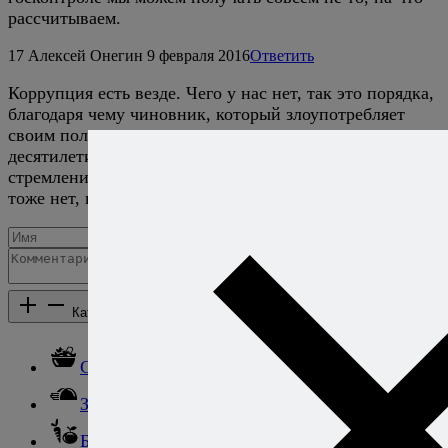
рассчитываем.
17
Алексей Онегин
9 февраля 2016
Ответить
Коррупция есть везде. Чего у нас нет, так это порядка,
благодаря чему чиновник, который злоупотребляет
своим положением, может занимать пост
десятилетиями без каких-либо проблем. Ну и
стремления к порядку, если уж дело на то пошло, у нас
тоже нет, процесс обоюдный.
Добавить комментарий
Каталог рецептов
Каталог рецептов
Салаты
Закуски
Блюда из овощей