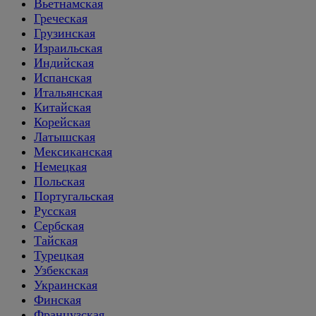
Вьетнамская
Греческая
Грузинская
Израильская
Индийская
Испанская
Итальянская
Китайская
Корейская
Латышская
Мексиканская
Немецкая
Польская
Португальская
Русская
Сербская
Тайская
Турецкая
Узбекская
Украинская
Финская
Французская