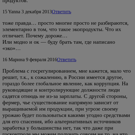
продуктов.
15
Yanna
3 декабря 2013
Ответить
тоже правда… просто многие просто не разбираются,
элементарно в том, что такое экопродукты. Что их
отличает. Почему дороже…
Или модно и ок — буду брать там, где написано
«эко»…
16
Марина
9 февраля 2016
Ответить
Проблема с госрегулированием, мне кажется, мало что
решит, т.к., к сожалению, в России имеется другое,
гораздо более глобальное явление, как коррупция. На
руководящие и контролирующие должности люди
садятся отнюдь не из-за зарплаты. С другой стороны,
фермер, чье существование напрямую зависит от
выращиваемой им продукции, при угрозе своему
урожаю будет пользоваться какими угодно средствами
для его спасения, ибо альтернативных источников
заработка у большинства нет, так что даже при
госконтроле мы можем получать совсем не то, на что