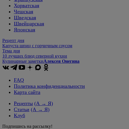
Хорватская
Чешская
Шведская
Швейцарская
Японская
Рецепт дня
Капуста шпиц с горчичным соусом
Тема дня
10 лучших блюд северной кухни
Кулинарные заметки
Алексея Онегина
FAQ
Политика конфиденциальности
Карта сайта
Рецепты
(А → Я)
Статьи
(А → Я)
Клуб
Подпишись на рассылку!