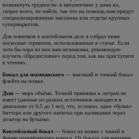
возникнуть трудности: в магазинчике у дома их,
скорее всего, не найти, так что на помощь вам придут
специализированные магазины или отделы крупных
супермаркетов.
Для новичков в коктейльном деле я собрал ниже
несколько терминов, использованных в статье. Если
хотя бы пара из них вам незнакомы, рекомендую
изучить «Предисловие» перед тем, как вы приступите
к чтению.
Бокал для шампанского
— высокий и тонкий бокал-
флейта на ножке.
Дэш
— мера объёма. Точной привязки к литрам не
имеет (данные из разных источников находятся в
диапазоне от 0,5 до 1 мл), это, условно, один «бульк»
биттера или другого напитка при наливании через
дозатор на бутылке.
Коктейльный бокал
— бокал на ножке с чашей в
форме перевёрнутого конуса. От бокала для мартини