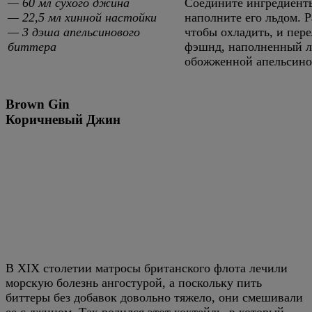
— 60 мл сухого джина
Соедините ингредиенты
— 22,5 мл хинной настойки
наполните его льдом. Р
— 3 дэша апельсинового
чтобы охладить, и пере
биттера
фэшнд, наполненный л
обожженной апельсино
Brown Gin
Коричневый Джин
В XIX столетии матросы британского флота лечили
морскую болезнь ангостурой, а поскольку пить
биттеры без добавок довольно тяжело, они смешивали
ее с джином. Так родился этот коктейль, в который