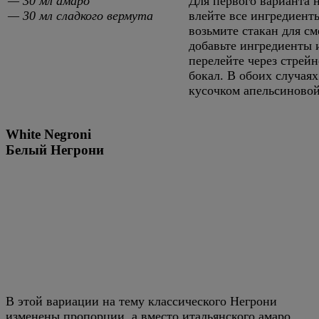
— 30 мл амаро
Для первого варианта 
— 30 мл сладкого вермута
влейте все ингредиент
возьмите стакан для с
добавьте ингредиенты 
перелейте через стрей
бокал. В обоих случая
кусочком апельсиновой
White Negroni
Белый Негрони
В этой вариации на тему классического Негрони
изменены пропорции, а вместо итальянского амаро