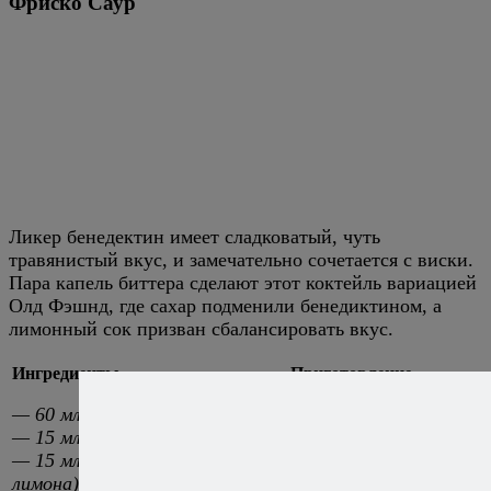
Фриско Саур
Ликер бенедектин имеет сладковатый, чуть
травянистый вкус, и замечательно сочетается с виски.
Пара капель биттера сделают этот коктейль вариацией
Олд Фэшнд, где сахар подменили бенедиктином, а
лимонный сок призван сбалансировать вкус.
Ингредиенты
Приготовление
— 60 мл ржаного виски
Наполните шейкер льдо
— 15 мл бенедиктина
Встряхивайте шейкер о
— 15 мл сока лимона (от 1
коктейль через стрейне
лимона)