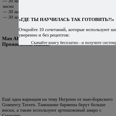
— 30 мл бурбона или ржаного
Соедините ингредиенты
виски
наполните его битым л
— 30 мл амаро
секунд, затем процеди
— 30 мл сладкого вермута
коктейльный бокал. Ук
«ГДЕ ТЫ НАУЧИЛАСЬ ТАК ГОТОВИТЬ?!»
апельсиновой цедры.
Откройте 10 сочетаний, которые используют ш
уверенно и без рецептов:
Man About Town
Скачайте книгу бесплатно - и получите систему,
Прожигатель Жизни
Ещё одна вариация на тему Негрони от нью-йоркского
Gramercy Tavern. Тамошние бармены берут больше
виски, а также используют артишоковый амаро с
Сицилии.