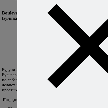
Boulevardier
Бульвардье
Будучи самой известной вариацией на тему Негрони,
Бульвардье, тем не менее, заслуживает внимания и сам
по себе: комбинация виски, амаро и сладкого вермута
делают этот коктейль одним из самых вкусных и
простых коктейлей.
Ингредиенты
Приготовление