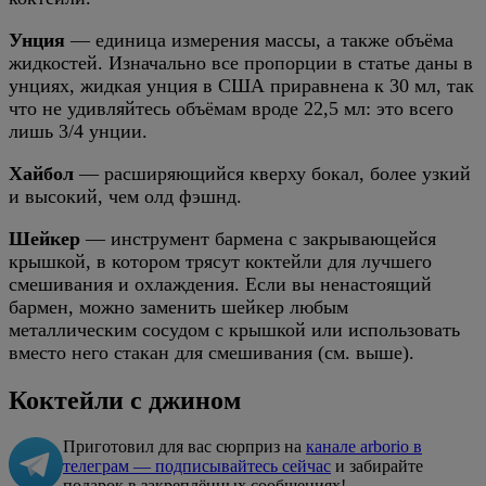
Унция
— единица измерения массы, а также объёма
жидкостей. Изначально все пропорции в статье даны в
унциях, жидкая унция в США приравнена к 30 мл, так
что не удивляйтесь объёмам вроде 22,5 мл: это всего
лишь 3/4 унции.
Хайбол
— расширяющийся кверху бокал, более узкий
и высокий, чем олд фэшнд.
Шейкер
— инструмент бармена с закрывающейся
крышкой, в котором трясут коктейли для лучшего
смешивания и охлаждения. Если вы ненастоящий
бармен, можно заменить шейкер любым
металлическим сосудом с крышкой или использовать
вместо него стакан для смешивания (см. выше).
Коктейли с джином
Приготовил для вас сюрприз на
канале arborio в
телеграм — подписывайтесь сейчас
и забирайте
подарок в закреплённых сообщениях!