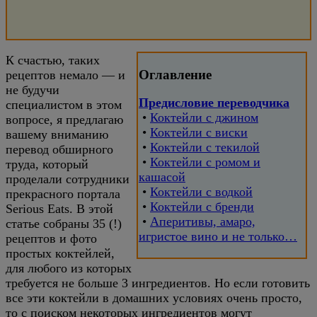
К счастью, таких
Оглавление
рецептов немало — и
не будучи
Предисловие переводчика
специалистом в этом
•
Коктейли с джином
вопросе, я предлагаю
•
Коктейли с виски
вашему вниманию
•
Коктейли с текилой
перевод обширного
•
Коктейли с ромом и
труда, который
кашасой
проделали сотрудники
•
Коктейли с водкой
прекрасного портала
•
Коктейли с бренди
Serious Eats. В этой
•
Аперитивы, амаро,
статье собраны 35 (!)
игристое вино и не только…
рецептов и фото
простых коктейлей,
для любого из которых
требуется не больше 3 ингредиентов. Но если готовить
все эти коктейли в домашних условиях очень просто,
то с поиском некоторых ингредиентов могут