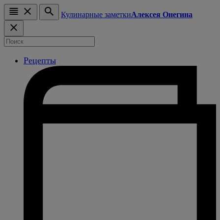
Кулинарные заметки
Алексея Онегина
Рецепты