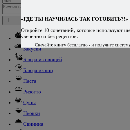
Добавить комментарий
«ГДЕ ТЫ НАУЧИЛАСЬ ТАК ГОТОВИТЬ?!»
Каталог рецептов
Каталог рецептов
Откройте 10 сочетаний, которые используют ш
уверенно и без рецептов:
Салаты
Скачайте книгу бесплатно - и получите систему,
Закуски
Блюда из овощей
Блюда из яиц
Паста
Ризотто
Супы
Ньокки
Свинина