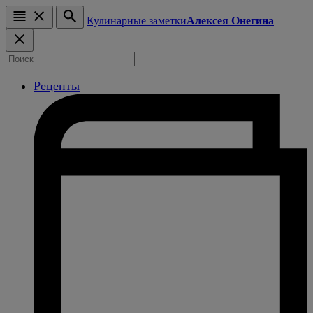
Кулинарные заметки
Алексея Онегина
Рецепты