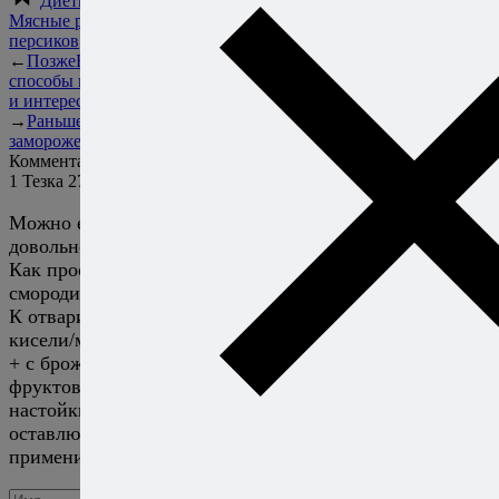
Диетические рецепты
,
Мясные рецепты
,
Рецепты из
персиков
←
Позже
Безе или меренга:
способы приготовления, история
и интересные факты
→
Раньше
Как готовить
замороженные морепродукты?
Комментарии
1
Тезка
27 июля 2020
Ответить
Можно еще добавить к способам желирование, как
довольно широко распространенный и применимый.
Как простой и явный пример желе из сока красной
смородины много кто делает дома в сезон.
К отвариванию можно добавить наверное компоты/
кисели/морсы вариантом.
+ с брожениями/ферментацией много чего, хоть
фруктовый квас/пиво/вино, хоть более крепкие
настойки :)
оставлю сферификацию за скобками, там очень такое
применимо в молекулярке :)