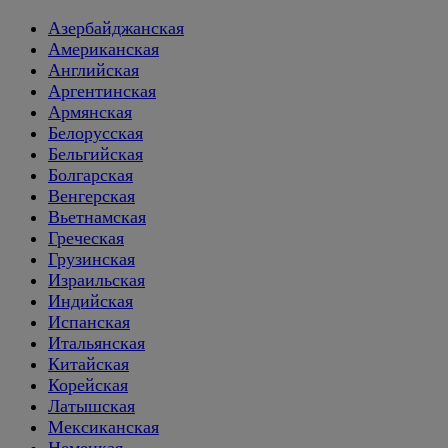
Азербайджанская
Американская
Английская
Аргентинская
Армянская
Белорусская
Бельгийская
Болгарская
Венгерская
Вьетнамская
Греческая
Грузинская
Израильская
Индийская
Испанская
Итальянская
Китайская
Корейская
Латышская
Мексиканская
Немецкая