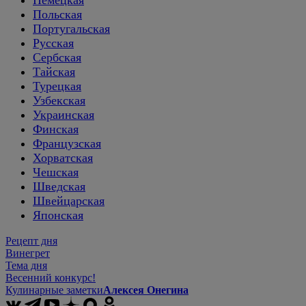
Польская
Португальская
Русская
Сербская
Тайская
Турецкая
Узбекская
Украинская
Финская
Французская
Хорватская
Чешская
Шведская
Швейцарская
Японская
Рецепт дня
Винегрет
Тема дня
Весенний конкурс!
Кулинарные заметки
Алексея Онегина