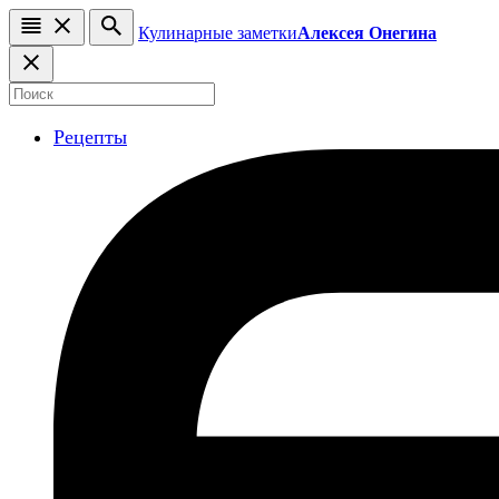
Кулинарные заметки
Алексея Онегина
Рецепты