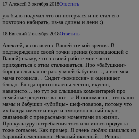
17
Алексей
3 октября 2018
Ответить
уж было подумал что он потерялся и не стал его
повторно набирать, из-за длины и лени :)
18
Евгений
2 октября 2018
Ответить
Алексей, я согласен с Вашей точкой зрения. В
подтверждение своей точки зрения (совпадающей с
Вашей) скажу, что в своей работе мне часто
приходиться с этим сталкиваться. Про «бабушкин»
борщ я слышал не раз: у моей бабушки…, а вот моя
мама готовила… Сидит «комиссия» и оценивает
блюдо. Блюда приготовлены честно, вкусно,
наваристо… но тут же слышишь комментарий про
семейные рецепты: «а вот…» И понимаешь, что наши
мамы и бабушки «убийцы» шеф-поваров, потому что
их блюда имеют и вкус и эмоциональный окрас,
связанный с прекрасными моментами из жизни.
Про культуру потребления того или иного продукта
тоже согласен. Как пример. Я очень люблю шашлык из
бараний семенников. Нежный вкусный… Решил