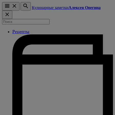
Кулинарные заметки
Алексея Онегина
Рецепты