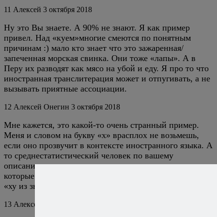
11
Алексей
3 октября 2018
Ну это Вы знаете. А 90% не знают. Я как пример
привел. Над «куем»многие смеются по понятным
причинам :) мало кто знает что это зажаренная/
запеченная морская свинка. Они тоже «лапы». А в
Перу их разводят как мясо на убой и еду. Я про то что
иностранная транслитерация может и отпугивать, а не
вызывать приятные ассоциации.
12
Алексей Онегин
3 октября 2018
Мне кажется, это какой-то очень странный пример.
Меня и словом на букву «х» врасплох не возьмешь,
если оно прозвучит в контексте иностранного языка. А
то среднестатистический человек по вашему
описанию ничем не отличается от пятиклассников,
которые хихикают, когда учитель на уроке спрашивает
«ху из зыс».
13
Алексей
2 октября 2018
Ответить