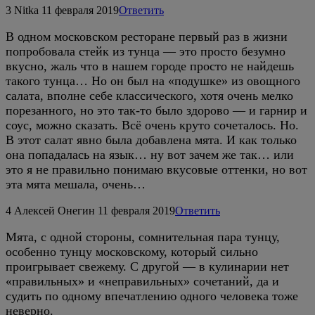
3
Nitka
11 февраля 2019
Ответить
В одном московском ресторане первый раз в жизни
попробовала стейк из тунца — это просто безумно
вкусно, жаль что в нашем городе просто не найдешь
такого тунца… Но он был на «подушке» из овощного
салата, вполне себе классического, хотя очень мелко
порезанного, но это так-то было здорово — и гарнир и
соус, можно сказать. Всё очень круто сочеталось. Но.
В этот салат явно была добавлена мята. И как только
она попадалась на язык… ну вот зачем же так… или
это я не правильно понимаю вкусовые оттенки, но вот
эта мята мешала, очень…
4
Алексей Онегин
11 февраля 2019
Ответить
Мята, с одной стороны, сомнительная пара тунцу,
особенно тунцу московскому, который сильно
проигрывает свежему. С другой — в кулинарии нет
«правильных» и «неправильных» сочетаний, да и
судить по одному впечатлению одного человека тоже
неверно.