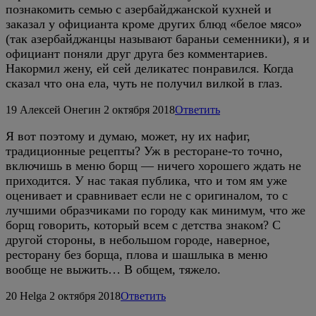
познакомить семью с азербайджанской кухней и
заказал у официанта кроме других блюд «белое мясо»
(так азербайджанцы называют бараньи семенники), я и
официант поняли друг друга без комментариев.
Накормил жену, ей сей деликатес понравился. Когда
сказал что она ела, чуть не получил вилкой в глаз.
19
Алексей Онегин
2 октября 2018
Ответить
Я вот поэтому и думаю, может, ну их нафиг,
традиционные рецепты? Уж в ресторане-то точно,
включишь в меню борщ — ничего хорошего ждать не
приходится. У нас такая публика, что и том ям уже
оценивает и сравнивает если не с оригиналом, то с
лучшими образчиками по городу как минимум, что же
борщ говорить, который всем с детства знаком? С
другой стороны, в небольшом городе, наверное,
ресторану без борща, плова и шашлыка в меню
вообще не выжить… В общем, тяжело.
20
Helga
2 октября 2018
Ответить