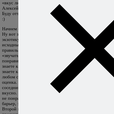
«вкус любого блюда можно оценить объективно» (с )
Алексей Онегин
Буду отталкиваться от этого постулата и его разрушать
:)
Начнем с «любого блюда»…и с «объективно»…
Ну вот заказываете вы в ресторане какую-нибудь
экзотику. На вид красиво, в качестве и свежести
исходных продуктов уверены, приготовлено поваром
правильно, но что это такое или как оно должно
«звучать» по вкусу даже не догадываетесь. Вам
понравилось, или не понравилось. Не важно. Вы не
знаете как на это блюдо правильно реагировать, не
знаете какое оно на вкус должно быть в идеале :) Т.е. в
любом случае это уже будет субъективно. Ваша личная
оценка. При этом, ту же экзотику может местный за
соседним столом за обще щеки уплетать, как ему
вкусно. А может это привычка? А вам может совсем
не понравилось. Так бывает. Это не культурный
барьер, это «познание мира и сути вещей» через вкус.
Второй момент, хорошо рассуждать при изобилии