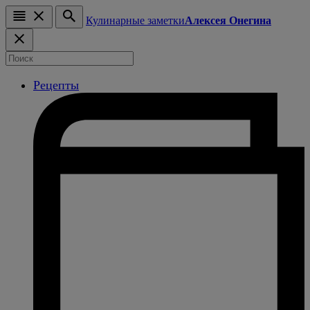
Кулинарные заметки
Алексея Онегина
Рецепты