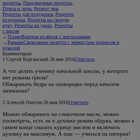
рецепты
,
Праздничные рецепты
,
Птица и дичь
,
Рецепт дня
,
Рецепты для похудения
,
Рецепты
из курицы
,
Рецепты на скорую
руку
,
Рецепты на ужин
,
Рецепты
с рисом
←
Позже
Варенье из яблок с апельсинами
→
Раньше
Свекольное ризотто с зернистым творогом и
руколой
Комментарии
1
Сергей Курганский
26 мая 2016
Ответить
А что делать ученику начальной школы, у которого
нет режима гриля?
Обжаривать бедра на сковородке перед началом
запекания?
2
Алексей Онегин
26 мая 2016
Ответить
Можно обжаривать на сливочном масле, можно
посмотреть, есть ли в духовке режим обдува, можно а
самом конце смазать курицу маслом и включить
духовку на максимум. А еще — учиться на пятерки!