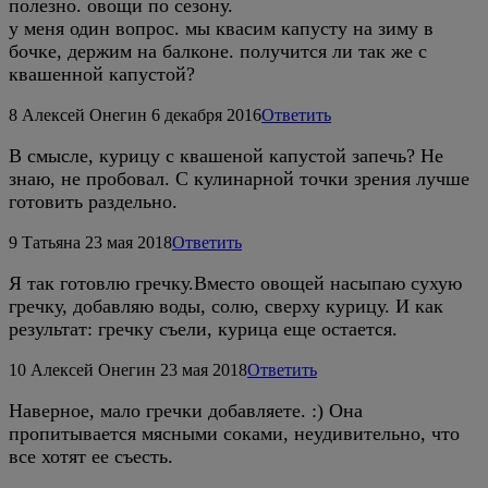
полезно. овощи по сезону.
у меня один вопрос. мы квасим капусту на зиму в
бочке, держим на балконе. получится ли так же с
квашенной капустой?
8
Алексей Онегин
6 декабря 2016
Ответить
В смысле, курицу с квашеной капустой запечь? Не
знаю, не пробовал. С кулинарной точки зрения лучше
готовить раздельно.
9
Татьяна
23 мая 2018
Ответить
Я так готовлю гречку.Вместо овощей насыпаю сухую
гречку, добавляю воды, солю, сверху курицу. И как
результат: гречку съели, курица еще остается.
10
Алексей Онегин
23 мая 2018
Ответить
Наверное, мало гречки добавляете. :) Она
пропитывается мясными соками, неудивительно, что
все хотят ее съесть.