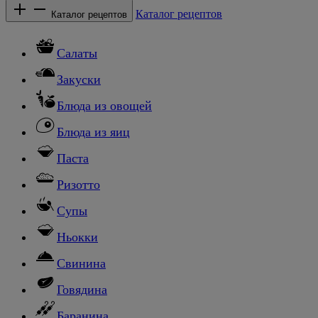
Каталог рецептов
Каталог рецептов
Салаты
Закуски
Блюда из овощей
Блюда из яиц
Паста
Ризотто
Супы
Ньокки
Свинина
Говядина
Баранина