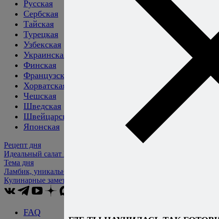
Русская
Сербская
Тайская
Турецкая
Узбекская
Украинская
Финская
Французская
Хорватская
Чешская
Шведская
Швейцарская
Японская
Рецепт дня
Идеальный салат Капрезе
Тема дня
Ламбик, уникальное пиво из сердца Бельгии
Кулинарные заметки
Алексея Онегина
FAQ