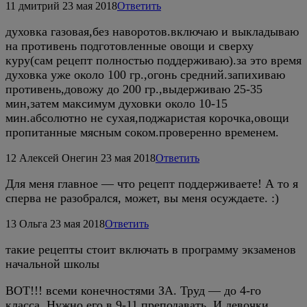
11
дмитрий
23 мая 2018
Ответить
духовка газовая,без наворотов.включаю и выкладываю
на противень подготовленные овощи и сверху
куру(сам рецепт полностью поддерживаю).за это время
духовка уже около 100 гр.,огонь средний.запихиваю
противень,довожу до 200 гр.,выдерживаю 25-35
мин,затем максимум духовки около 10-15
мин.абсолютно не сухая,поджаристая корочка,овощи
пропитанные мясным соком.проверенно временем.
12
Алексей Онегин
23 мая 2018
Ответить
Для меня главное — что рецепт поддерживаете! А то я
сперва не разобрался, может, вы меня осуждаете. :)
13
Ольга
23 мая 2018
Ответить
такие рецепты стоит включать в программу экзаменов
начальной школы
ВОТ!!! всеми конечностями ЗА. Труд — до 4-го
класса. Нужно его в 9-11 преподавать. И девочки