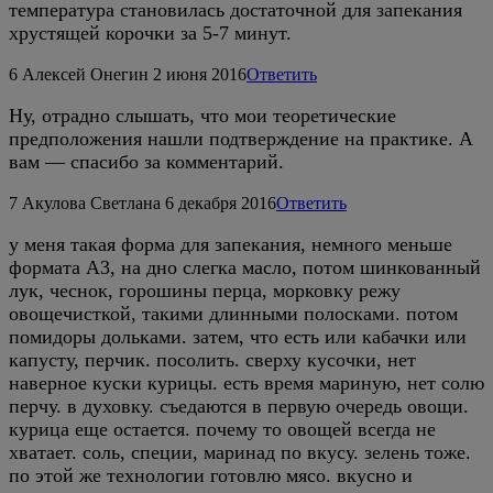
температура становилась достаточной для запекания
хрустящей корочки за 5-7 минут.
6
Алексей Онегин
2 июня 2016
Ответить
Ну, отрадно слышать, что мои теоретические
предположения нашли подтверждение на практике. А
вам — спасибо за комментарий.
7
Акулова Светлана
6 декабря 2016
Ответить
у меня такая форма для запекания, немного меньше
формата А3, на дно слегка масло, потом шинкованный
лук, чеснок, горошины перца, морковку режу
овощечисткой, такими длинными полосками. потом
помидоры дольками. затем, что есть или кабачки или
капусту, перчик. посолить. сверху кусочки, нет
наверное куски курицы. есть время мариную, нет солю
перчу. в духовку. съедаются в первую очередь овощи.
курица еще остается. почему то овощей всегда не
хватает. соль, специи, маринад по вкусу. зелень тоже.
по этой же технологии готовлю мясо. вкусно и