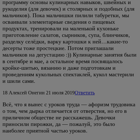
программу основы кулинарных навыков, швейных и
рукоделия (для девочек) и столярных и подобных (для
мальчиков). Пока мальчишки пилили табуретки, мы
осваивали элементарные сведения о пищевых
продуктах, тренировали на маленькой кухоньке
приготовление салатов, сырников, супа, блинчиков,
разделку селёдки, варку картошки к ней…какие-то
десерты тоже простецкие. Потом приглашали
мальчиков на дегустацию :)) Кулинарные занятия были
в сентябре и мае, а остальное время посвящалось
кройке-шитью, вязанию и даже подготовкам и
проведениям кукольных спектаклей, кукол мастерили
и шили сами.
18
Алексей Онегин
21 июля 2019
Ответить
Всё, что я вынес с уроков труда — афоризм трудовика
о том, чем дырка отличается от отверстия, но его в
приличном обществе не расскажешь. Девочки
приносили пирожки, да — пожалуй, это было
наиболее приятной частью уроков.