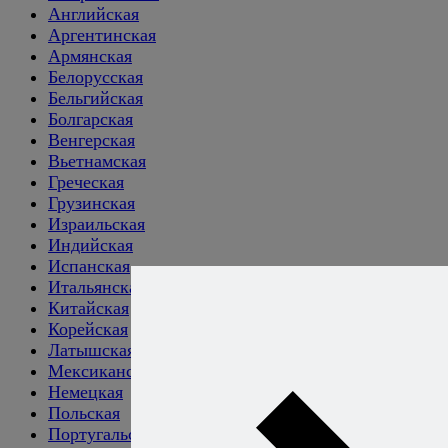
Английская
Аргентинская
Армянская
Белорусская
Бельгийская
Болгарская
Венгерская
Вьетнамская
Греческая
Грузинская
Израильская
Индийская
Испанская
Итальянская
Китайская
Корейская
Латышская
Мексиканская
Немецкая
Польская
Португальская