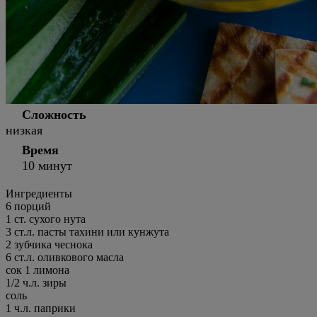
Сложность
низкая
Время
10 минут
Ингредиенты
6
порций
1 ст. сухого нута
3 ст.л. пасты тахини или кунжута
2 зубчика чеснока
6 ст.л. оливкового масла
сок 1 лимона
1/2 ч.л. зиры
соль
1 ч.л. паприки