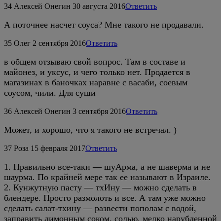
34
Алексей Онегин
30 августа 2016
Ответить
А поточнее насчет соуса? Мне такого не продавали.
35
Олег
2 сентября 2016
Ответить
в общем отзываю свой вопрос. Там в составе и
майонез, и уксус, и чего только нет. Продается в
магазинах в баночках наравне с васаби, соевым
соусом, чили. Для суши
36
Алексей Онегин
3 сентября 2016
Ответить
Может, и хорошо, что я такого не встречал. )
37
Роза
15 февраля 2017
Ответить
1. Правильно все-таки — шуАрма, а не шаверма и не
шаурма. По крайней мере так ее называют в Израиле.
2. Кунжутную пасту — тхИну — можно сделать в
блендере. Просто размолоть и все. А там уже можно
сделать салат-тхину — развести пополам с водой,
заправить лимонным соком, солью, мелко нарубленной