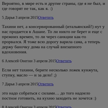
Вероятно, в мире есть и другие страны, где я не был, и
где говорят не так, как я. :)
5
Дарья
3 апреля 2015
Ответить
Тахини нет, а консервированный (итальянский!) нут у
нас продается в Ашане. То ли никто не берет и еще с
прежних времен, то ли через санкции как-то
прорвался. Я тоже всю дорогу варила сама, а теперь
держу баночку дома на случай внезапного
вдохновения.
6
Алексей Онегин
3 апреля 2015
Ответить
Если нет тахини, берите несколько ложек кунжута,
ступку, масло — и за дело! ;)
7
Дарья
3 апреля 2015
Ответить
это надо собраться с силами… до того надоело
постное готовить, на кухню заходить не хочется :)
8
Алексей Онегин
3 апреля 2015
Ответить