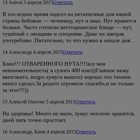
13
Anivol
3 апреля 2015
Ответить
В последнее время подсел на нетипичные для нашей
страны бобовые — чечевицу, нут и маш. Нут нравится
больше. Часто готовлю вегетарианское блюдо — нут,
тушёный с овощами и специями. Даже на завтрак
употребляю. Питательно, то что нужно в начале дня.
14
Александр
4 апреля 2015
Ответить
Блин!!! ОТВАРЕННОГО НУТА!!!!все моя
невнимательность( я сухого 400 взял))Главное вижу
многовато, ведро хумуса вышло) хорошо что тахини
много сделал.За рецепт огромное спасибо,и не только
за этот!!!))
15
Алексей Онегин
5 апреля 2015
Ответить
На здоровье! Много не мало, хумус неплохо хранится,
дней пять точно простоит.
16
Александр, Киев
4 апреля 2015
Ответить