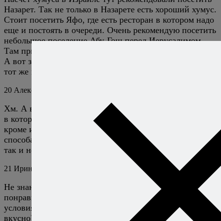
Назарет. Так не только в Назарете есть хороший хумус.
Стоит посетить Яфо, где есть ресторан в котором надо
еще и постоять в очереди. Очень рекомендую посетить
небольшое поселение Абу-Гош перед Иерусалимом.
Там приготовляют замечательный хумус.
А вот замечание Елены К., что у хумуса всюду «один и
тот же вкус» в корне не правильное.
20
Алексей Онегин
12 апреля 2017
Хм. А в чем секрет? Как по мне, хумус — не то блюдо,
в котором особый вкус может объясняться чем-то,
кроме ингредиентов, их количества и порядка и
способа закладки, то есть рецептом. Неужели никто
так и не выведал рецепт из Абу-Гоша?
21
Иринка
4 апреля 2015
Ответить
Не знаю,покупала готовый,мне не очень
понравился…..((Попробую сделать в домашних
условиях.По описанию должно получиться
вкусно)Спасибо:)