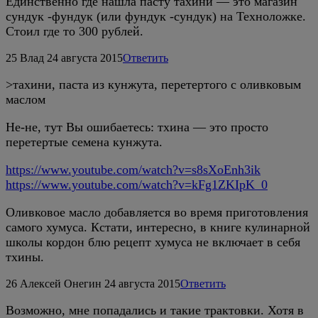
Единственно где нашла пасту тахини — это магазин
сундук -фундук (или фундук -сундук) на Техноложке.
Стоил где то 300 рублей.
25
Влад
24 августа 2015
Ответить
>тахини, паста из кунжута, перетертого с оливковым
маслом
Не-не, тут Вы ошибаетесь: тхина — это просто
перетертые семена кунжута.
https://www.youtube.com/watch?v=s8sXoEnh3ik
https://www.youtube.com/watch?v=kFg1ZKIpK_0
Оливковое масло добавляется во время приготовления
самого хумуса. Кстати, интересно, в книге кулинарной
школы кордон блю рецепт хумуса не включает в себя
тхины.
26
Алексей Онегин
24 августа 2015
Ответить
Возможно, мне попадались и такие трактовки. Хотя в