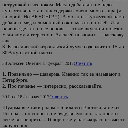
петрушкой и чесноком. Масло добавлять не надо —
кунжутная паста и так содержит очень много жира (и
калорий. Но ВКУСНО!!!). А можно к кунжутной пасте
добавить мед и лимонный сок и мазать на хлеб. Или
печенье делать на ее основе — тоже вкусно и полезно.
Если кому интересно и Алексей позволит — расскажу,
как.
3. Классический израильский хумус содержит от 15 до
30% кунжутной пасты.
38
Алексей Онегин
15 февраля 2017
Ответить
1. Правильно — шаверма. Именно так ее называют в
Петербурге.
2. Про печенье — интересно, рассказывайте.
39
Роза
18 февраля 2017
Ответить
Шуарма все-таки родом с Ближнего Востока, а не из
Питера… но спорить не буду, возможно, так просто
легче выговорить… Говорят же у нас «корасон» вместо
«круассон».