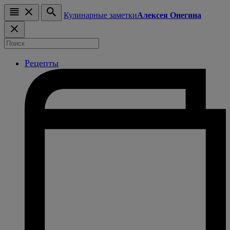
Кулинарные заметки
Алексея Онегина
Рецепты