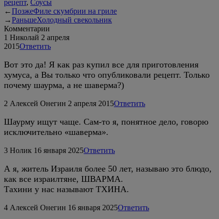
рецепт
,
Соусы
←
Позже
Филе скумбрии на гриле
→
Раньше
Холодный свекольник
Комментарии
1
Николай
2 апреля
2015
Ответить
Вот это да! Я как раз купил все для приготовления
хумуса, а Вы только что опубликовали рецепт. Только
почему шаурма, а не шаверма?)
2
Алексей Онегин
2 апреля 2015
Ответить
Шаурму ищут чаще. Сам-то я, понятное дело, говорю
исключительно «шаверма».
3
Нолик
16 января 2025
Ответить
А я, житель Израиля более 50 лет, называю это блюдо,
как все израилтяне, ШВАРМА.
Тахини у нас называют ТХИНА.
4
Алексей Онегин
16 января 2025
Ответить