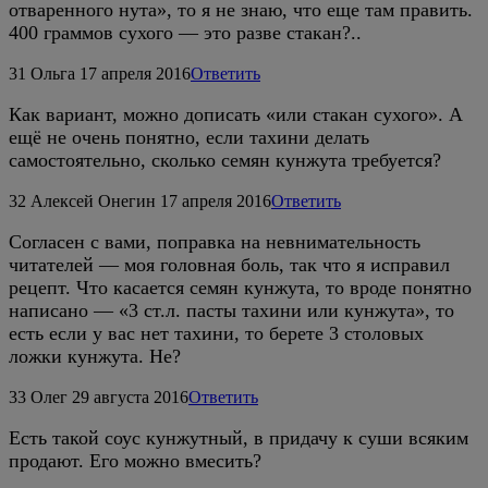
отваренного нута», то я не знаю, что еще там править.
400 граммов сухого — это разве стакан?..
31
Ольга
17 апреля 2016
Ответить
Как вариант, можно дописать «или стакан сухого». А
ещё не очень понятно, если тахини делать
самостоятельно, сколько семян кунжута требуется?
32
Алексей Онегин
17 апреля 2016
Ответить
Согласен с вами, поправка на невнимательность
читателей — моя головная боль, так что я исправил
рецепт. Что касается семян кунжута, то вроде понятно
написано — «3 ст.л. пасты тахини или кунжута», то
есть если у вас нет тахини, то берете 3 столовых
ложки кунжута. Не?
33
Олег
29 августа 2016
Ответить
Есть такой соус кунжутный, в придачу к суши всяким
продают. Его можно вмесить?