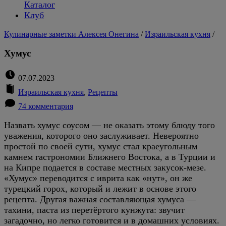
Каталог
Клуб
Кулинарные заметки Алексея Онегина
/
Израильская кухня
/
Хумус
07.07.2023
Израильская кухня
,
Рецепты
74 комментария
Назвать хумус соусом — не оказать этому блюду того
уважения, которого оно заслуживает. Невероятно
простой по своей сути, хумус стал краеугольным
камнем гастрономии Ближнего Востока, а в Турции и
на Кипре подается в составе местных закусок-мезе.
«Хумус» переводится с иврита как «нут», он же
турецкий горох, который и лежит в основе этого
рецепта. Другая важная составляющая хумуса —
тахини, паста из перетёртого кунжута: звучит
загадочно, но легко готовится и в домашних условиях.