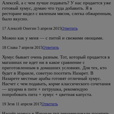
Алексей, а с чем лучше подавать? У нас продается уже
готовый хумус, думаю что туда добавить. Я в
ресторане видел с вяленым мясом, слегка обжаренным,
было вкусно.
17
Алексей Онегин
5 апреля 2015
Ответить
Можно как у меня — с питой и свежими овощами.
18
Слава
7 апреля 2015
Ответить
Хумус бывает очень разным. Тот, который продается в
магазинах не идет ни в какое сравнение с
приготовленным в домашних условиях. Для тех, кто
будет в Израиле, советую посетить Назарет. В
Назарете местные арабы готовят отличный хумус.
Насчет с чем подавать, корме классического сочетания
— шуарма в пите + петрушка, рекомендую
попробовать пита + хумус + цветная капуста.
19
Зеэв
11 апреля 2017
Ответить
Насчёт хумуса в Израиле тут рекомендовали посетить