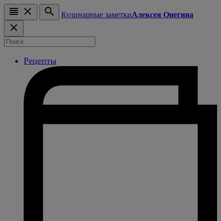
Кулинарные заметки
Алексея Онегина
Рецепты