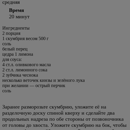
средняя
Время
20 минут
Ингредиенты
2
порция
1 скумбрия весом 500 г
соль
белый перец
цедра 1 лимона
для соуса:
4 ст.л. оливкового масла
2 ст.л. лимонного сока
2 зубчика чеснока
несколько веточек кинзы и зелёного лука
при желании —
острый перчик
соль
Заранее разморозьте скумбрию, уложите её на
разделочную доску спиной кверху и сделайте два
продольных надреза по обе стороны от позвоночника
от головы до хвоста. Уложите скумбрию на бок, чтобы