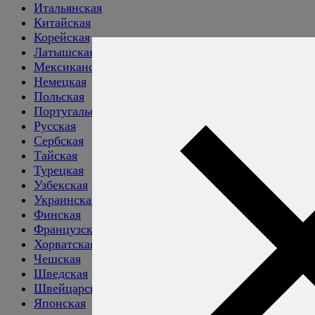
Итальянская
Китайская
Корейская
Латышская
Мексиканская
Немецкая
Польская
Португальская
Русская
Сербская
Тайская
Турецкая
Узбекская
Украинская
Финская
Французская
Хорватская
Чешская
Шведская
Швейцарская
Японская