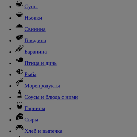
Супы
Ньокки
Свинина
Говядина
Баранина
Птица и дичь
Рыба
Морепродукты
Соусы и блюда с ними
Гарниры
Сыры
Хлеб и выпечка