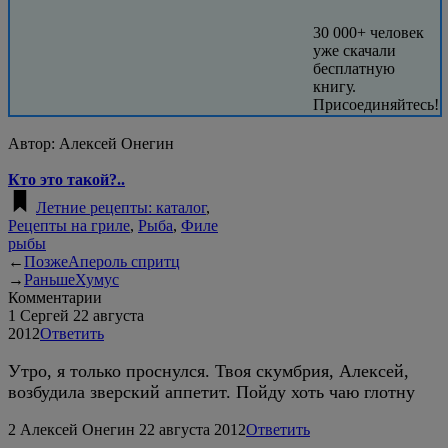
30 000+ человек
уже скачали
бесплатную
книгу.
Присоединяйтесь!
Автор:
Алексей Онегин
Кто это такой?..
Летние рецепты: каталог
,
Рецепты на гриле
,
Рыба
,
Филе
рыбы
←
Позже
Апероль спритц
→
Раньше
Хумус
Комментарии
1
Сергей
22 августа
2012
Ответить
Утро, я только проснулся. Твоя скумбрия, Алексей,
возбудила зверский аппетит. Пойду хоть чаю глотну
2
Алексей Онегин
22 августа 2012
Ответить