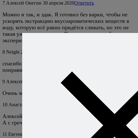
7
Алексей Онегин
30 апреля 2020
Ответить
Можно и так, и эдак. Я готовил без варки, чтобы не
ускорять экстракцию вкусоароматических веществ в
воду, которую всё равно придётся сливать, но это не
такая уж великая потеря. Поэтому не стесняйтесь
экспериментировать.
8
Neight
2 мая 2020
Ответить
спасибо! Не варила, получилось отлично. Очень
понравилось с копченой паприкой, кстати…
9
Алексей Онегин
4 мая 2020
Ответить
Очень хорошо!
10
Анастасия
18 мая 2025
Ответить
Алексей, спасибо за рецепт! Получилось очень вкусно.
А с гречневой кашей….
11
Евгения
29 сентября 2025
Ответить