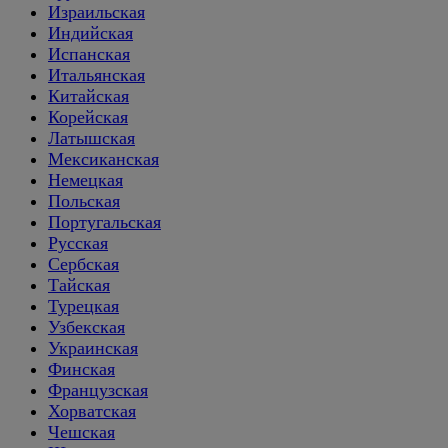
Израильская
Индийская
Испанская
Итальянская
Китайская
Корейская
Латышская
Мексиканская
Немецкая
Польская
Португальская
Русская
Сербская
Тайская
Турецкая
Узбекская
Украинская
Финская
Французская
Хорватская
Чешская