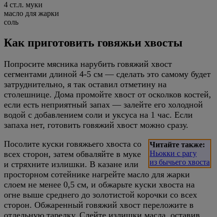
4 ст.л. муки
масло для жарки
соль
Как приготовить говяжьи хвосты
Попросите мясника нарубить говяжий хвост
сегментами длиной 4-5 см — сделать это самому будет
затруднительно, я так оставил отметину на
столешнице. Дома промойте хвост от осколков костей,
если есть неприятный запах — залейте его холодной
водой с добавлением соли и уксуса на 1 час. Если
запаха нет, готовить говяжий хвост можно сразу.
Посолите куски говяжьего хвоста со
Читайте также:
всех сторон, затем обваляйте в муке
Ньокки с рагу
из бычьего хвоста
и стряхните излишки. В казане или
просторном сотейнике нагрейте масло для жарки
слоем не менее 0,5 см, и обжарьте куски хвоста на
огне выше среднего до золотистой корочки со всех
сторон. Обжаренный говяжий хвост переложите в
отдельную тарелку. Слейте излишки масла, оставив