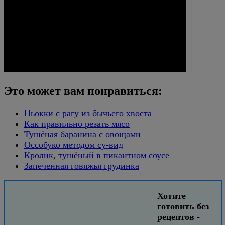
Это может вам понравиться:
Ньокки с рагу из бычьего хвоста
Как правильно резать мясо
Тушёная баранина с овощами
Оссобуко методом су-вид
Кролик, тушёный в пикантном соусе
Запеченная говяжья грудинка
Хотите
готовить без
рецептов -