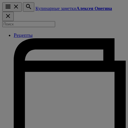
Кулинарные заметки
Алексея Онегина
Рецепты