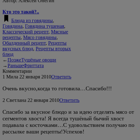
Автор:
Алексей Онегин
Кто это такой?..
Блюда из говядины
,
Говядина
,
Говядина тушеная
,
Классический рецепт
,
Мясные
рецепты
,
Мясо говядины
,
Обалденный рецепт
,
Рецепты
вкусных блюд
,
Рецепты вторых
блюд
←
Позже
Тушёные овощи
→
Раньше
Фриттата
Комментарии
1
Мила
22 января 2010
Ответить
Очень вкусно,когда то готовила…Спасибо!!!
2
Светлана
22 января 2010
Ответить
Спасибо за вкусное блюдо и за идею отделять мясо от
сегментов хвоста! Я всегда тушёный бычий хвост
подавала с косточками…С удовольствием получаю по
рассылке ваши рецепты!Успехов!