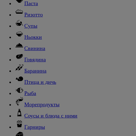
Паста
Ризотто
Супы
Ньокки
Свинина
Говядина
Баранина
Птица и дичь
Рыба
Морепродукты
Соусы и блюда с ними
Гарниры