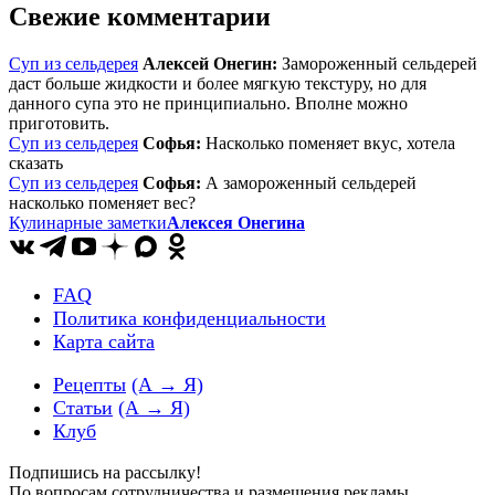
Свежие комментарии
Суп из сельдерея
Алексей Онегин:
Замороженный сельдерей
даст больше жидкости и более мягкую текстуру, но для
данного супа это не принципиально. Вполне можно
приготовить.
Суп из сельдерея
Софья:
Насколько поменяет вкус, хотела
сказать
Суп из сельдерея
Софья:
А замороженный сельдерей
насколько поменяет вес?
Кулинарные заметки
Алексея Онегина
FAQ
Политика конфиденциальности
Карта сайта
Рецепты
(А → Я)
Статьи
(А → Я)
Клуб
Подпишись на рассылку!
По вопросам сотрудничества и размещения рекламы