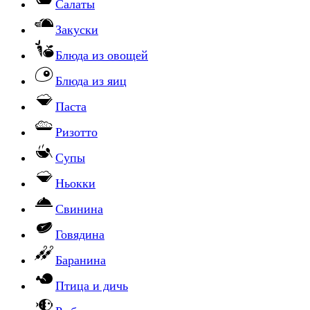
Салаты
Закуски
Блюда из овощей
Блюда из яиц
Паста
Ризотто
Супы
Ньокки
Свинина
Говядина
Баранина
Птица и дичь