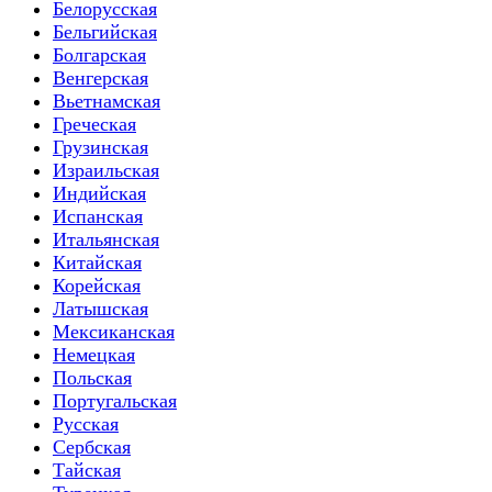
Белорусская
Бельгийская
Болгарская
Венгерская
Вьетнамская
Греческая
Грузинская
Израильская
Индийская
Испанская
Итальянская
Китайская
Корейская
Латышская
Мексиканская
Немецкая
Польская
Португальская
Русская
Сербская
Тайская