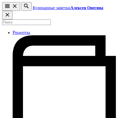
Кулинарные заметки
Алексея Онегина
Рецепты