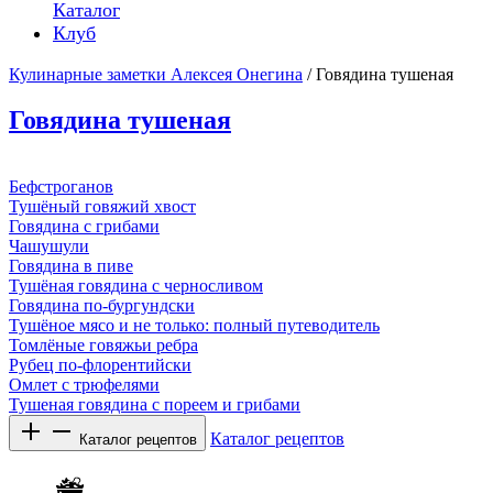
Каталог
Клуб
Кулинарные заметки Алексея Онегина
/ Говядина тушеная
Говядина тушеная
Бефстроганов
Тушёный говяжий хвост
Говядина с грибами
Чашушули
Говядина в пиве
Тушёная говядина с черносливом
Говядина по-бургундски
Тушёное мясо и не только: полный путеводитель
Томлёные говяжьи ребра
Рубец по-флорентийски
Омлет с трюфелями
Тушеная говядина с пореем и грибами
Каталог рецептов
Каталог рецептов