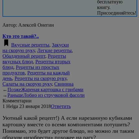
бесплатную
книгу.
Присоединяйтесь!
Автор:
Алексей Онегин
Кто это такой?..
Вкусные рецепты
,
Закуски
на скорую руку
,
Легкие рецепты
,
Обалденный рецепт
,
Рецепты
вкусных блюд
,
Рецепты вторых
блюд
,
Рецепты из простых
продуктов
,
Рецепты на каждый
день
,
Рецепты на скорую руку
,
Салаты на скорую руку
,
Свинина
←
Позже
Жареная картошка с грибами
→
Раньше
Лобио из стручковой фасоли
Комментарии
1
Helga
23 января 2018
Ответить
Уютный какой рецепт!) А если нарезанную кубиками
картошку вместе со всеми компонентами потушить?
Понимаю, это будет другое блюдо, но можно ли таким
образом «изобрести» похожее на рагу?