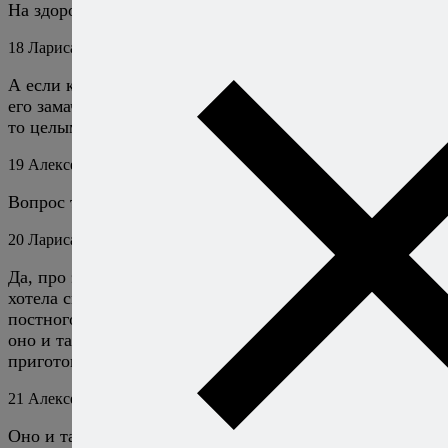
На здоровье, готовьте с удовольствием!
18
Лариса
8 января 2026
Ответить
А если кусок свинины совсем совсем без жира стоит
его замачивать в рассоле перед обжаркой? И если «да»,
то целым куском или лучше сначала нарезать?
19
Алексей Онегин
9 января 2026
Ответить
Вопрос точно про этот рецепт?
20
Лариса
10 января 2026
Ответить
Да, про этот) просто сформулировала как-то коряво(
хотела спросить есть ли смысл замачивания в рассоле
постного мяса перед приготовлением мучкалицы или
оно и так будет мягким и сочным за счёт длительного
приготовления в соусе?
21
Алексей Онегин
10 января 2026
Ответить
Оно и так должно быть мягким и сочным, особого