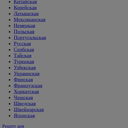
Китайская
Корейская
Латышская
Мексиканская
Немецкая
Польская
Португальская
Русская
Сербская
Тайская
Турецкая
Узбекская
Украинская
Финская
Французская
Хорватская
Чешская
Шведская
Швейцарская
Японская
Рецепт дня