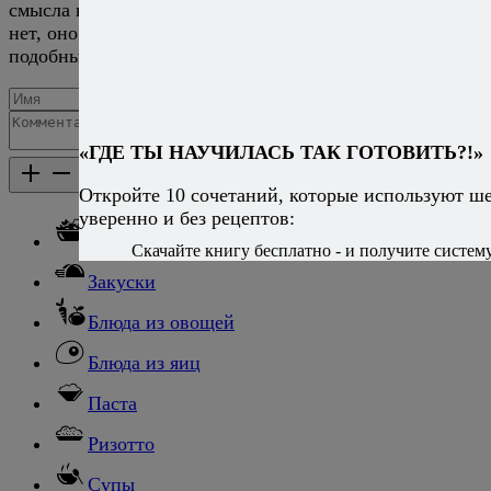
смысла в замачивании перед тушением или варкой
нет, оно актуально для гриля, жарки, запекания и
подобных методов.
Добавить комментарий
«ГДЕ ТЫ НАУЧИЛАСЬ ТАК ГОТОВИТЬ?!»
Каталог рецептов
Каталог рецептов
Откройте 10 сочетаний, которые используют ш
уверенно и без рецептов:
Салаты
Скачайте книгу бесплатно - и получите систему,
Закуски
Блюда из овощей
Блюда из яиц
Паста
Ризотто
Супы