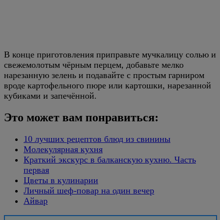
В конце приготовления приправьте мучкалицу солью и
свежемолотым чёрным перцем, добавьте мелко
нарезанную зелень и подавайте с простым гарниром
вроде картофельного пюре или картошки, нарезанной
кубиками и запечённой.
Это может вам понравиться:
10 лучших рецептов блюд из свинины
Молекулярная кухня
Краткий экскурс в балканскую кухню. Часть
первая
Цветы в кулинарии
Личный шеф-повар на один вечер
Айвар