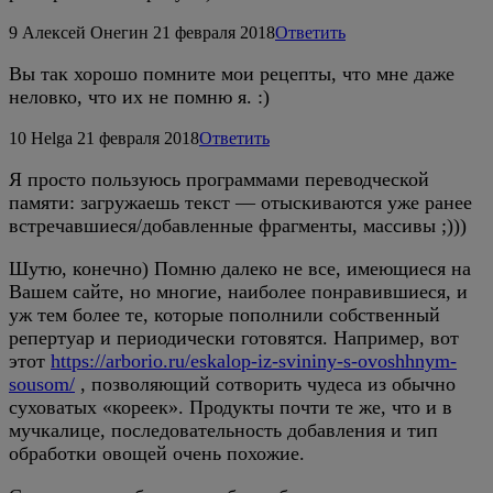
9
Алексей Онегин
21 февраля 2018
Ответить
Вы так хорошо помните мои рецепты, что мне даже
неловко, что их не помню я. :)
10
Helga
21 февраля 2018
Ответить
Я просто пользуюсь программами переводческой
памяти: загружаешь текст — отыскиваются уже ранее
встречавшиеся/добавленные фрагменты, массивы ;)))
Шутю, конечно) Помню далеко не все, имеющиеся на
Вашем сайте, но многие, наиболее понравившиеся, и
уж тем более те, которые пополнили собственный
репертуар и периодически готовятся. Например, вот
этот
https://arborio.ru/eskalop-iz-svininy-s-ovoshhnym-
sousom/
, позволяющий сотворить чудеса из обычно
суховатых «кореек». Продукты почти те же, что и в
мучкалице, последовательность добавления и тип
обработки овощей очень похожие.