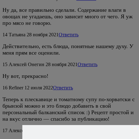
Ну да, все правильно сделали. Содержание влаги в
овощах не угадаешь, оно зависит много от чего. Я уж
про мясо не говорю.
14
Татьяна
28 ноября 2021
Ответить
Действительно, есть блюда, понятные нашему духу. У
меня прям все оценили.
15
Алексей Онегин
28 ноября 2021
Ответить
Ну вот, прекрасно!
16
Refiner
12 июля 2022
Ответить
Теперь к плескавице и томатному супу по-хорватски с
брынзой можно и это блюдо добавить в свой
персональный балканский список :) Рецепт простой и
на вкус отлично — спасибо за публикацию!
17
Алексей Онегин
12 июля 2022
Ответить