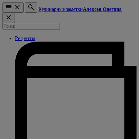
Кулинарные заметки
Алексея Онегина
Рецепты