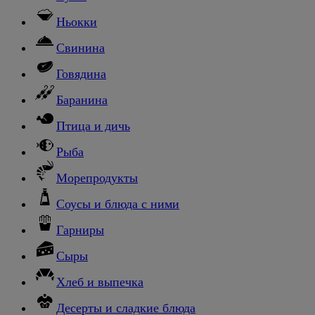
Ньокки
Свинина
Говядина
Баранина
Птица и дичь
Рыба
Морепродукты
Соусы и блюда с ними
Гарниры
Сыры
Хлеб и выпечка
Десерты и сладкие блюда