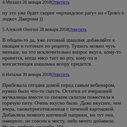
4
Михаил
26 января 2018
Ответить
ну это уже будет скорее «ирландское рагу» из «Троих в
лодке» Джерома ))
5
Алексей Онегин
28 января 2018
Ответить
В общем-то да, уже готовый шашлык добавляйте к
овощам и готовьте по рецепту. Тушить можно чуть
меньше, но это исключительно вопрос вкуса, кому-то
нравится, когда мясо тает во рту, кому-то и
консистенция шашлыка впору придется.
6
Наталья
30 января 2018
Ответить
Прибежала сегодня домой перед самым вебинаром,
нужно было что-то съесть. Остатки от вчерашней
мучкалицы вместе со свежим салатом поместила в
горячую питу. Очень вкусно было. Даже вкуснее, чем
вчера, свежеприготовленная с печеной картошкой.
Добавляла немного копченой паприки, но тут она,
наверное, не совсем к месту, либо много добавила.
Но по-любому, спасибо. ))))