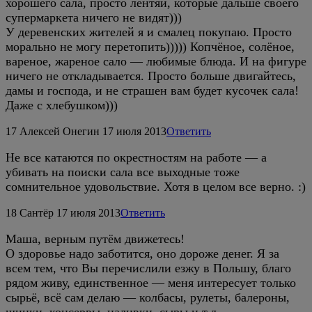
хорошего сала, просто лентяи, которые дальше своего
супермаркета ничего не видят)))
У деревенских жителей я и смалец покупаю. Просто
морально не могу перетопить))))) Копчёное, солёное,
вареное, жареное сало — любимые блюда. И на фигуре
ничего не откладывается. Просто больше двигайтесь,
дамы и господа, и не страшен вам будет кусочек сала!
Даже с хлебушком)))
17
Алексей Онегин
17 июля 2013
Ответить
Не все катаются по окрестностям на работе — а
убивать на поиски сала все выходные тоже
сомнительное удовольствие. Хотя в целом все верно. :)
18
Сантёр
17 июля 2013
Ответить
Маша, верным путём движетесь!
О здоровье надо заботится, оно дороже денег. Я за
всем тем, что Вы перечислили езжу в Польшу, благо
рядом живу, единственное — меня интересует только
сырьё, всё сам делаю — колбасы, рулеты, балероны,