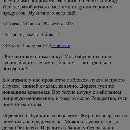
насущными вопросами. Например, освоить су-вид.
Или же разобраться с местами покупки хороших
продуктов. Ну и много чего ещё.
32
Алексей Онегин
29 августа 2013
Согласен, сам такой же. :)
33
Бастет
1 октября 2013
Ответить
Обожаю такую помазанку! Моя бабушка топила
гусиный жир с луком и яблоком — вот где было
объедение!
В магазине у нас продают и с яблоком-луком и просто
с луком, свиной смалец, конечно. Дороги гуси по
нонешним временам. Вот такую штуку с майораном
попробую непременно, к тому ж скоро Рождество, гуси
полетят на столы.
Поделюсь бабушкиным рецептом: Жир с гуся срезать и
вытопить на среднем огне. Можно с луком и т.д., я
делаю без всего. Перелить в баночку без осадка и