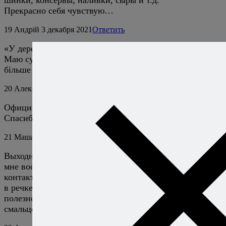
шинки, консервы, наливки, сыры и т.д.
Прекрасно себя чувствую…
19
Андрій
3 декабря 2021
Ответить
«У деревенских жителей я и смалец покупаю»
Маю сумнів, щоби в деревнях смалець робили. Таке
більше притаманне селам в Україні, Німеччині…
20
Алексей Онегин
3 декабря 2021
Ответить
Официальный язык общения на сайте — русский.
Спасибо.
21
Маша
18 июля 2013
Ответить
Выходные я не убиваю)) Максимум часа два. А молоко
мне вообще домой привозят. Главное, наладить
контакты. К тому же поездки в село чреваты купанием
в речке и прогулками в лесу. Люблю совмещать
полезное с приятным. Хотя, о чём это я? Статья-то о
смальце….)))