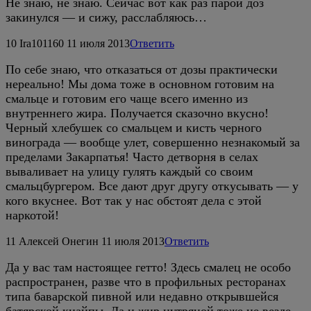
Не знаю, не знаю. Сейчас вот как раз парой доз
закинулся — и сижу, расслабляюсь…
10
Ira101160
11 июля 2013
Ответить
По себе знаю, что отказаться от дозы практически
нереально! Мы дома тоже в основном готовим на
смальце и готовим его чаще всего именно из
внутреннего жира. Получается сказочно вкусно!
Черный хлебушек со смальцем и кисть черного
винограда — вообще улет, совершенно незнакомый за
пределами Закарпатья! Часто детворня в селах
вываливает на улицу гулять каждый со своим
смальцбургером. Все дают друг другу откусывать — у
кого вкуснее. Вот так у нас обстоят дела с этой
наркотой!
11
Алексей Онегин
11 июля 2013
Ответить
Да у вас там настоящее гетто! Здесь смалец не особо
распространен, разве что в профильных ресторанах
типа баварской пивной или недавно открывшейся