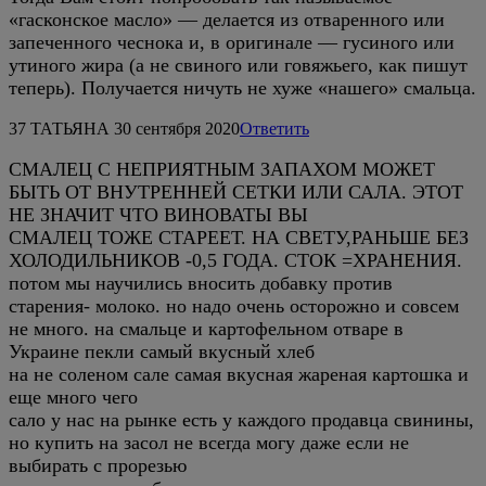
«гасконское масло» — делается из отваренного или
запеченного чеснока и, в оригинале — гусиного или
утиного жира (а не свиного или говяжьего, как пишут
теперь). Получается ничуть не хуже «нашего» смальца.
37
ТАТЬЯНА
30 сентября 2020
Ответить
СМАЛЕЦ С НЕПРИЯТНЫМ ЗАПАХОМ МОЖЕТ
БЫТЬ ОТ ВНУТРЕННЕЙ СЕТКИ ИЛИ САЛА. ЭТОТ
НЕ ЗНАЧИТ ЧТО ВИНОВАТЫ ВЫ
СМАЛЕЦ ТОЖЕ СТАРЕЕТ. НА СВЕТУ,РАНЬШЕ БЕЗ
ХОЛОДИЛЬНИКОВ -0,5 ГОДА. СТОК =ХРАНЕНИЯ.
потом мы научились вносить добавку против
старения- молоко. но надо очень осторожно и совсем
не много. на смальце и картофельном отваре в
Украине пекли самый вкусный хлеб
на не соленом сале самая вкусная жареная картошка и
еще много чего
сало у нас на рынке есть у каждого продавца свинины,
но купить на засол не всегда могу даже если не
выбирать с прорезью