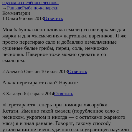
соусом из печёного чеснока
→
Раньше
Рыба по-канарски
Комментарии
1
Ольга
9 июля 2013
Ответить
Моя бабушка использовала смалец со шкварками для
жарки и для «засмачення» картошки, вареников. Я же
просто перетираю сало и добавляю измельченные
сушеные белые грибы, перец, соль, немножко
чесночка. Наверное тоже можно сделать и со
смальцем.
2
Алексей Онегин
10 июля 2013
Ответить
А как перетирают сало? Научите.
3
Хазалуп
6 февраля 2014
Ответить
«Перетирают» теперь при помощи мясорубки.
Кстати. Именно такой смалец (порубленное сало с
чесноком, укропом и иногда — с остатками жареного
мяса) я и знал раньше. Говорят, такому способу
утилизации не очень удачного сала украинцев научили