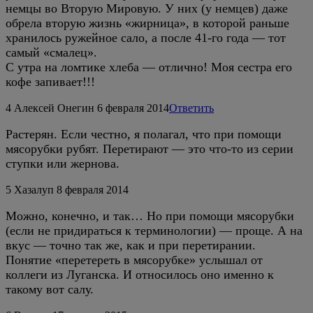
немцы во Вторую Мировую. У них (у немцев) даже
обрела вторую жизнь «жирница», в которой раньше
хранилось ружейное сало, а после 41-го года — тот
самый «смалец».
С утра на ломтике хлеба — отлично! Моя сестра его
кофе запивает!!!
4
Алексей Онегин
6 февраля 2014
Ответить
Растерян. Если честно, я полагал, что при помощи
мясорубки рубят. Перетирают — это что-то из серии
ступки или жернова.
5
Хазалуп
8 февраля 2014
Можно, конечно, и так… Но при помощи мясорубки
(если не придираться к терминологии) — проще. А на
вкус — точно так же, как и при перетирании.
Понятие «перетереть в мясорубке» услышал от
коллеги из Луганска. И относилось оно именно к
такому вот салу.