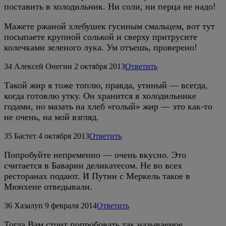
поставить в холодильник. Ни соли, ни перца не надо!
Мажете ржаной хлебушек гусиным смальцем, вот тут
посыпаете крупной солькой и сверху притрусите
колечками зеленого лука. Ум отъешь, проверено!
34
Алексей Онегин
2 октября 2013
Ответить
Такой жир я тоже топлю, правда, утиный — всегда,
когда готовлю утку. Он хранится в холодильнике
годами, но мазать на хлеб «голый» жир — это как-то
не очень, на мой взгляд.
35
Бастет
4 октября 2013
Ответить
Попробуйте непременно — очень вкусно. Это
считается в Баварии деликатесом. Не во всех
ресторанах подают. И Путин с Меркель такое в
Мюнхене отведывали.
36
Хазалуп
9 февраля 2014
Ответить
Тогда Вам стоит попробовать так называемое