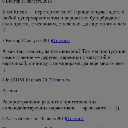
6
Виктор
17 августа 2015
Я из Киева — перетертое сало? Проще некуда, идете в
любой супермаркет и там в вариантах: бутербродное
сало просто, с чесноком, с зеленью, да еще много с чем
:)
7
Виктор
17 августа 2015
Ответить
А как так, смалец, да без шкварок? Так мы пропустили
самое главное — деруны, вареники с капустой и
картошкой, яичницу с помидорами, да еще много чего
:)
8
Ira101160
10 июля 2013
Ответить
Алеша!
Распространение рецептов приготовления
сильнодействующих наркотиков — чреваааато…. :))
9
Алексей Онегин
10 июля 2013
Ответить