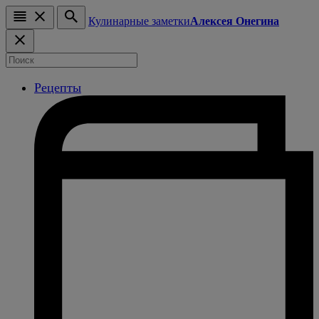
Кулинарные заметки
Алексея Онегина
Рецепты