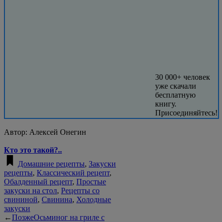
30 000+ человек
уже скачали
бесплатную
книгу.
Присоединяйтесь!
Автор:
Алексей Онегин
Кто это такой?..
Домашние рецепты
,
Закуски
рецепты
,
Классический рецепт
,
Обалденный рецепт
,
Простые
закуски на стол
,
Рецепты со
свининой
,
Свинина
,
Холодные
закуски
←
Позже
Осьминог на гриле с