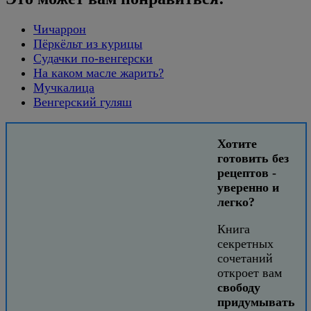
Чичаррон
Пёркёльт из курицы
Судачки по-венгерски
На каком масле жарить?
Мучкалица
Венгерский гуляш
Хотите
готовить без
рецептов -
уверенно и
легко?
Книга
секретных
сочетаний
откроет вам
свободу
придумывать