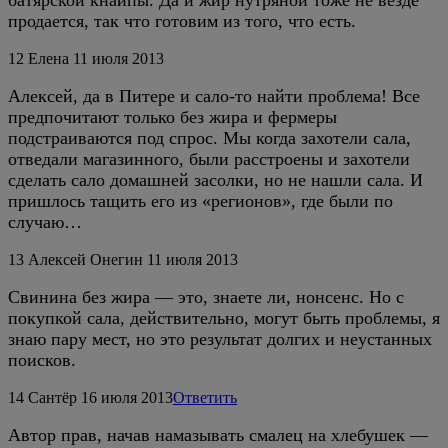
батярской кнайпы. Да и жир нутряной тоже не везде
продается, так что готовим из того, что есть.
12
Елена
11 июля 2013
Алексей, да в Питере и сало-то найти проблема! Все
предпочитают только без жира и фермеры
подстраиваются под спрос. Мы когда захотели сала,
отведали магазинного, были расстроены и захотели
сделать сало домашней засолки, но не нашли сала. И
пришлось тащить его из «регионов», где были по
случаю…
13
Алексей Онегин
11 июля 2013
Свинина без жира — это, знаете ли, нонсенс. Но с
покупкой сала, действительно, могут быть проблемы, я
знаю пару мест, но это результат долгих и неустанных
поисков.
14
Сантёр
16 июля 2013
Ответить
Автор прав, начав намазывать смалец на хлебушек —