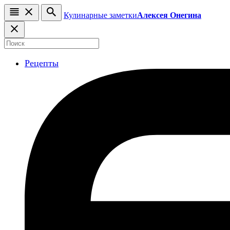
Кулинарные заметки
Алексея Онегина
Рецепты