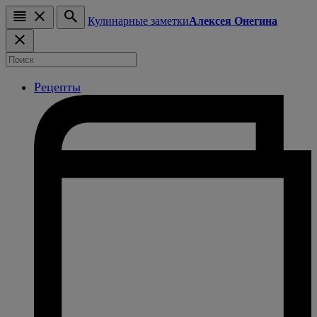
Кулинарные заметки
Алексея Онегина
Рецепты