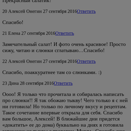
Прекрасный салатик!
20
Алексей Онегин
27 сентября 2016
Ответить
Спасибо!
21
Елена
27 сентября 2016
Ответить
Замечательный салат! И фото очень красивое! Просто
сижу, читаю и слюнки сглатываю…Спасибо!
22
Алексей Онегин
27 сентября 2016
Ответить
Спасибо, поаккуратнее там со слюнками. :)
23
Дина
28 сентября 2016
Ответить
Оооо! Я только что прочитала и собиралась написать
про слюнки!! Я так обожаю тыкву! Чего только я с ней
ни готовила! Но только по личному вкусу и рецептам.
Такое сочетание впервые открыла для себя. Спасибо
вам большое, Алексей! В ближайшие дни придется
«докатить» ее до дома) буквально на днях я готовила
запеканку из тыквы с творогом. Мммм.. Спасибо еще