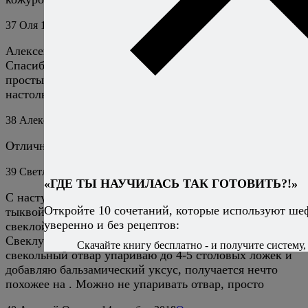
37
Оля
14 августа 2018
Ответить
Алексей, этот салат просто гастрономический оргазм.
Спасибо большое! Не думала, что тыква и такие
простые доступные продукты в данном сочетании
настолько вкусны. Идеальный ужин)
38
Алексей Онегин
15 августа 2018
Ответить
Отлично, я счастлив. :)
39
Светлана
13 декабря 2018
Ответить
«ГДЕ ТЫ НАУЧИЛАСЬ ТАК ГОТОВИТЬ?!»
С наступающим новым годом! Чудесный салатик с
Откройте 10 сочетаний, которые используют ше
тыквой! У меня есть похожий зимний салат, со
уверенно и без рецептов:
свеклой, хурмой и сыром типа фета или фетакса.
Свеклу отвариваю в небольшом количестве воды,
Скачайте книгу бесплатно - и получите систему, 
свекольный отвар упариваю до 4-5 столовых ложек и
добавляю бальзамический уксус, получается нечто
похожее на . Можно не упаривать отвар, просто