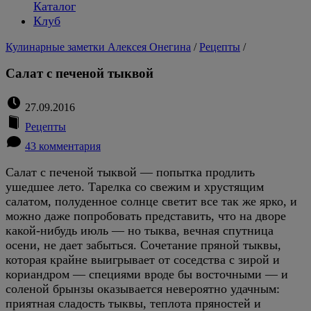
Каталог
Клуб
Кулинарные заметки Алексея Онегина
/
Рецепты
/
Салат с печеной тыквой
27.09.2016
Рецепты
43 комментария
Салат с печеной тыквой — попытка продлить
ушедшее лето. Тарелка со свежим и хрустящим
салатом, полуденное солнце светит все так же ярко, и
можно даже попробовать представить, что на дворе
какой-нибудь июль — но тыква, вечная спутница
осени, не дает забыться. Сочетание пряной тыквы,
которая крайне выигрывает от соседства с зирой и
кориандром — специями вроде бы восточными — и
соленой брынзы оказывается невероятно удачным:
приятная сладость тыквы, теплота пряностей и