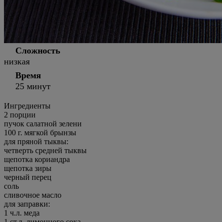
Сложность
низкая
Время
25 минут
Ингредиенты
2 порции
пучок салатной зелени
100
г.
мягкой брынзы
для пряной тыквы:
четверть
средней тыквы
щепотка кориандра
щепотка зиры
черный перец
соль
сливочное масло
для заправки:
1
ч.л.
меда
1
ст.л.
лимонного сока