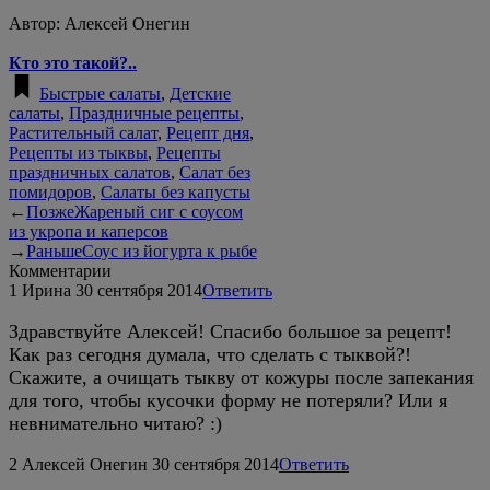
Автор:
Алексей Онегин
Кто это такой?..
Быстрые салаты
,
Детские
салаты
,
Праздничные рецепты
,
Растительный салат
,
Рецепт дня
,
Рецепты из тыквы
,
Рецепты
праздничных салатов
,
Салат без
помидоров
,
Салаты без капусты
←
Позже
Жареный сиг с соусом
из укропа и каперсов
→
Раньше
Соус из йогурта к рыбе
Комментарии
1
Ирина
30 сентября 2014
Ответить
Здравствуйте Алексей! Спасибо большое за рецепт!
Как раз сегодня думала, что сделать с тыквой?!
Скажите, а очищать тыкву от кожуры после запекания
для того, чтобы кусочки форму не потеряли? Или я
невнимательно читаю? :)
2
Алексей Онегин
30 сентября 2014
Ответить