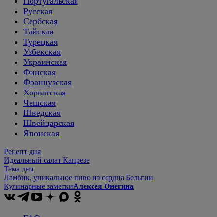
Португальская
Русская
Сербская
Тайская
Турецкая
Узбекская
Украинская
Финская
Французская
Хорватская
Чешская
Шведская
Швейцарская
Японская
Рецепт дня
Идеальный салат Капрезе
Тема дня
Ламбик, уникальное пиво из сердца Бельгии
Кулинарные заметки
Алексея Онегина