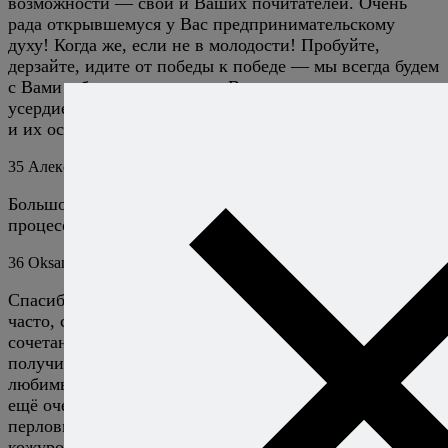
возможности — свои и Ваших почитателей. Очень
рада открывшемуся у Вас предпринимательскому
духу! Когда же, если не в молодости! Пробуйте,
дерзайте, идите от победы к победе — мы всегда будем
с Вами с благодарностью за Вашу искренность и
усердие! Пусть Новый год станет временем открытий
и их осуществления для Вас!
35
Алексей Онегин
4 января 2018
Ответить
Большое спасибо, ваши слова вдохновляют! Надеюсь,
процесс будет двусторонним и полезным для всех!
36
Oksana
16 апреля 2018
Ответить
Спасибо за замечательный рецепт! Тыкву запекаю
часто, с различными специями, но предложенное Вами
сочетание специй оказалось самым лучшим! Салат
получился превосходным, это теперь один из самых
любимых рецептов у меня:) Кстати, с такой тыквой
ещё очень хорошо идёт любая крупа — киноа, булгур,
перловка. Отдельное спасибо за способ запекания — с
кожурой, оказалось очень удобно.