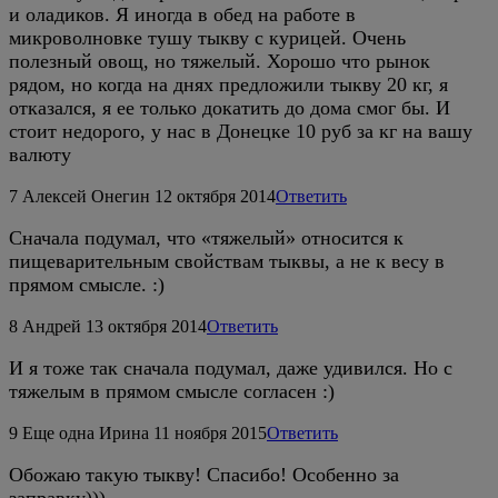
и оладиков. Я иногда в обед на работе в
микроволновке тушу тыкву с курицей. Очень
полезный овощ, но тяжелый. Хорошо что рынок
рядом, но когда на днях предложили тыкву 20 кг, я
отказался, я ее только докатить до дома смог бы. И
стоит недорого, у нас в Донецке 10 руб за кг на вашу
валюту
7
Алексей Онегин
12 октября 2014
Ответить
Сначала подумал, что «тяжелый» относится к
пищеварительным свойствам тыквы, а не к весу в
прямом смысле. :)
8
Андрей
13 октября 2014
Ответить
И я тоже так сначала подумал, даже удивился. Но с
тяжелым в прямом смысле согласен :)
9
Еще одна Ирина
11 ноября 2015
Ответить
Обожаю такую тыкву! Спасибо! Особенно за
заправку)))