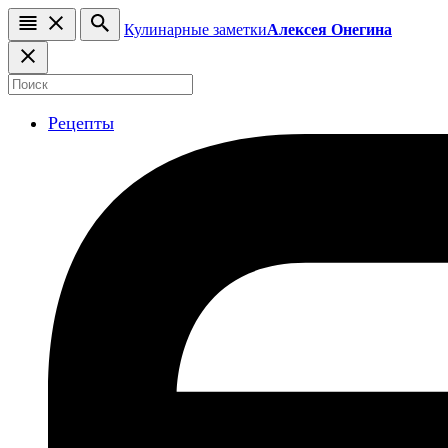
Кулинарные заметки
Алексея Онегина
Рецепты