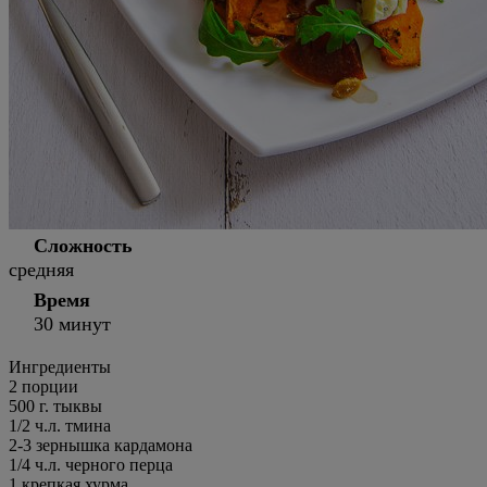
Сложность
средняя
Время
30 минут
Ингредиенты
2 порции
500
г.
тыквы
1/2
ч.л.
тмина
2-3
зернышка кардамона
1/4
ч.л.
черного перца
1
крепкая хурма