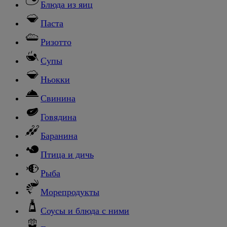
Блюда из яиц
Паста
Ризотто
Супы
Ньокки
Свинина
Говядина
Баранина
Птица и дичь
Рыба
Морепродукты
Соусы и блюда с ними