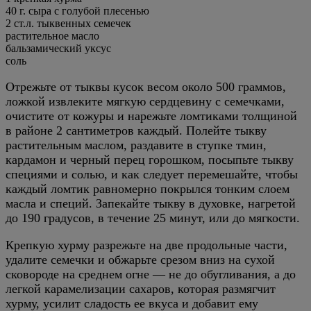
40
г.
сыра с голубой плесенью
2
ст.л.
тыквенных семечек
растительное масло
бальзамический уксус
соль
Отрежьте от тыквы кусок весом около 500 граммов,
ложкой извлеките мягкую сердцевину с семечками,
очистите от кожуры и нарежьте ломтиками толщиной
в районе 2 сантиметров каждый. Полейте тыкву
растительным маслом, раздавите в ступке тмин,
кардамон и черный перец горошком, посыпьте тыкву
специями и солью, и как следует перемешайте, чтобы
каждый ломтик равномерно покрылся тонким слоем
масла и специй. Запекайте тыкву в духовке, нагретой
до 190 градусов, в течение 25 минут, или до мягкости.
Крепкую хурму разрежьте на две продольные части,
удалите семечки и обжарьте срезом вниз на сухой
сковороде на среднем огне — не до обугливания, а до
легкой карамелизации сахаров, которая размягчит
хурму, усилит сладость ее вкуса и добавит ему