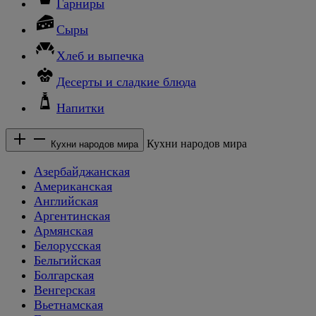
Гарниры
Сыры
Хлеб и выпечка
Десерты и сладкие блюда
Напитки
Кухни народов мира
Кухни народов мира
Азербайджанская
Американская
Английская
Аргентинская
Армянская
Белорусская
Бельгийская
Болгарская
Венгерская
Вьетнамская