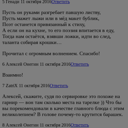
5
Генади
11 октября 2016
Ответить
Пусть он руками разгребает павшую листву,
Пусть мажет лыжи или в мёд макет бублик,
Поэт останется привязанный к стиху,
А если он на кухне, то его поэзия впитается в еду,
Тогда нам остаётся, взявши ложки, идти во след,
таланта собирая крошки…
Прочитал с огромным волнением. Спасибо!
6
Алексей Онегин
11 октября 2016
Ответить
Взаимно!
7
ZatriX
11 октября 2016
Ответить
Алексей, скажите, судя по сервировке это похоже на
гарнир — вон там сколько места на тарелке )) Что бы
вы порекомендовали в качестве главного блюда с этим
великолепием? В голове почему-то крутится барашек.
8
Алексей Онегин
11 октября 2016
Ответить