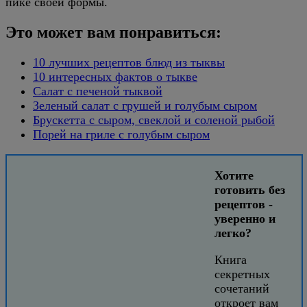
пике своей формы.
Это может вам понравиться:
10 лучших рецептов блюд из тыквы
10 интересных фактов о тыкве
Салат с печеной тыквой
Зеленый салат с грушей и голубым сыром
Брускетта с сыром, свеклой и соленой рыбой
Порей на гриле с голубым сыром
Хотите
готовить без
рецептов -
уверенно и
легко?
Книга
секретных
сочетаний
откроет вам