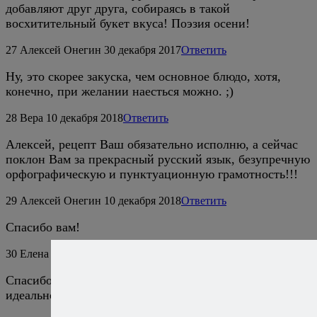
добавляют друг друга, собираясь в такой
восхитительный букет вкуса! Поэзия осени!
27
Алексей Онегин
30 декабря 2017
Ответить
Ну, это скорее закуска, чем основное блюдо, хотя,
конечно, при желании наесться можно. ;)
28
Вера
10 декабря 2018
Ответить
Алексей, рецепт Ваш обязательно исполню, а сейчас
поклон Вам за прекрасный русский язык, безупречную
орфографическую и пунктуационную грамотность!!!
29
Алексей Онегин
10 декабря 2018
Ответить
Спасибо вам!
30
Елена
12 декабря 2020
Ответить
Спасибо за рецепт, это очень вкусно, прямо-таки
идеальное сочетание.