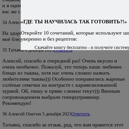
и я оценю сочетание с хурмой. У
вас же сладкая тыква в блюде, да?
«ГДЕ ТЫ НАУЧИЛАСЬ ТАК ГОТОВИТЬ?!»
34
Алексей Онегин
13 ноября 2023
Ответить
Откройте 10 сочетаний, которые используют ш
На здоровье, Ольга, рад, что вам и мужу понравилось
уверенно и без рецептов:
моё блюдо. Тыква — самая обычная. :)
Скачайте книгу бесплатно - и получите систему,
35
Татьяна
4 декабря 2023
Ответить
Алексей, спасибо в очередной раз! Очень вкусно и
очень необычно. Пожалуй, это теперь наше любимое
блюдо из тыквы, хотя нас очень сложно назвать
любителями тыквы))) Особенно понравились жареные
солёные семечки на контрасте с карамелизованной
хурмой. Ой, пишу и прямо слюнки текут))) Винным
сопровождением выбрали гевюрцтраминер.
Рекомендую!
36
Алексей Онегин
5 декабря 2023
Ответить
Татьяна, спасибо за отзыв, рад, что вам нравится этот