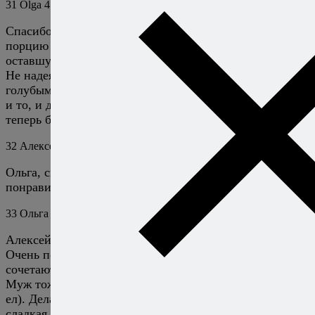
31
Olga
4 ноября 2023
Ответить
Спасибо! Попробовали. Честно говоря, сделав первую
порцию грамм 300 тыквы «на пробу», подготовила
оставшуюся тыковку, так вкусно смешались специи.
Не надеялась на успех у гостей, сделала две порции с
голубым сыром и просто с бальзамиком-кремом. Смели
и то, и другое блюдо! Поклонником тыквы не была, но
теперь буду практиковать!!!
32
Алексей Онегин
4 ноября 2023
Ответить
Ольга, спасибо, круто, что рецепт настолько
понравился вам и вашим гостям!
33
Ольга
13 ноября 2023
Ответить
Алексей, спасибо за рецепт!
Очень понравились семечки с солью и как они
сочетаются с тыквой и голубым сыром!
Муж тоже весьма оценил (а он тыкву вообще никак не
ел). Делала точно по рецепту, но тыква была почти не
сладкая, т.ч. попробую потом еще раз, возможно тогда