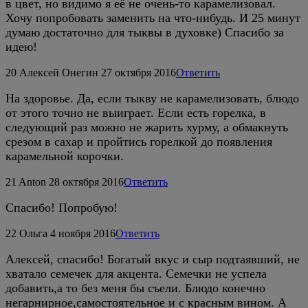
в цвет, но видимо я её не очень-то карамелизовал.
Хочу попробовать заменить на что-нибудь. И 25 минут
думаю достаточно для тыквы в духовке) Спасибо за
идею!
20
Алексей Онегин
27 октября 2016
Ответить
На здоровье. Да, если тыкву не карамелизовать, блюдо
от этого точно не выиграет. Если есть горелка, в
следующий раз можно не жарить хурму, а обмакнуть
срезом в сахар и пройтись горелкой до появления
карамельной корочки.
21
Anton
28 октября 2016
Ответить
Спасибо! Попробую!
22
Ольга
4 ноября 2016
Ответить
Алексей, спасибо! Богатый вкус и сыр подтаявший, не
хватало семечек для акцента. Семечки не успела
добавить,а то без меня бы съели. Блюдо конечно
негарнирное,самостоятельное и с красным вином. А