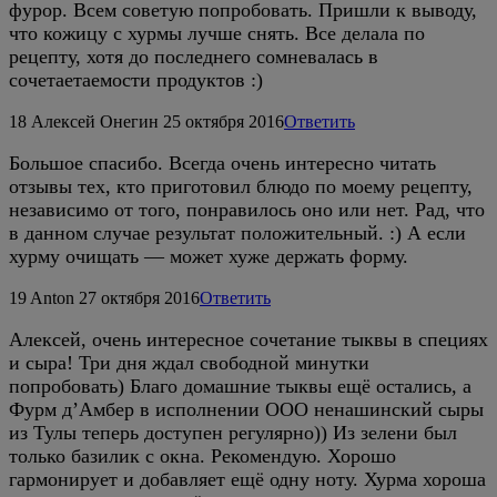
фурор. Всем советую попробовать. Пришли к выводу,
что кожицу с хурмы лучше снять. Все делала по
рецепту, хотя до последнего сомневалась в
сочетаетаемости продуктов :)
18
Алексей Онегин
25 октября 2016
Ответить
Большое спасибо. Всегда очень интересно читать
отзывы тех, кто приготовил блюдо по моему рецепту,
независимо от того, понравилось оно или нет. Рад, что
в данном случае результат положительный. :) А если
хурму очищать — может хуже держать форму.
19
Anton
27 октября 2016
Ответить
Алексей, очень интересное сочетание тыквы в специях
и сыра! Три дня ждал свободной минутки
попробовать) Благо домашние тыквы ещё остались, а
Фурм д’Амбер в исполнении ООО ненашинский сыры
из Тулы теперь доступен регулярно)) Из зелени был
только базилик с окна. Рекомендую. Хорошо
гармонирует и добавляет ещё одну ноту. Хурма хороша