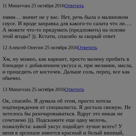
11
Munavvara
25 октября 2016
Ответить
хммм… значит не у вас. Нет, речь была о малиновом
соусе. И вроде заправка для какого-то салата что ли….
А можете что-то придумать (предложить) на основе
этой ягоды? )). Кстати, спасибо за скорый ответ
12
Алексей Онегин
25 октября 2016
Ответить
Хм, ну можно, как вариант, просто малину пробить в
блендере с добавлением уксуса и, при желании, масла,
и процедить от косточек. Дальше соль, перец, все как
обычно.
13
Munavvara
25 октября 2016
Ответить
Ок, спасибо. Я думала об этом, просто хотела
подтверждения от специалиста. Я достала свежую. Не
хотелось бы разочаровываться. Вдруг это никак не
сочетаемо ))). Подскажите еще одну мелочь,
пожалуйста: какой уксус подойдет лучше всего? У
меня в арсенале имеется красный и белый винный,