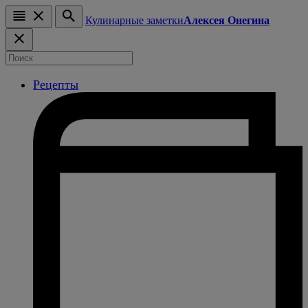
Кулинарные заметки
Алексея Онегина
Рецепты