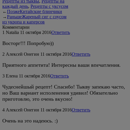
Рецепты из тыквы
,
Рецепты на
каждый день
,
Рецепты с уксусом
←
Позже
Китайские блинчики
→
Раньше
Жареный сиг с соусом
из укропа и каперсов
Комментарии
1
Natalia
11 октября 2016
Ответить
Восторг!!! Попробую))
2
Алексей Онегин
11 октября 2016
Ответить
Приятного аппетита! Интересны ваши впечатления.
3
Елена
11 октября 2016
Ответить
Чудеснейшый рецепт! Спасибо! Тыкву запекаю часто,
но Ваш вариант исполенения удивил! Обязательно
приготовлю, это очень вкусно!
4
Алексей Онегин
11 октября 2016
Ответить
Очень на это надеюсь. :)