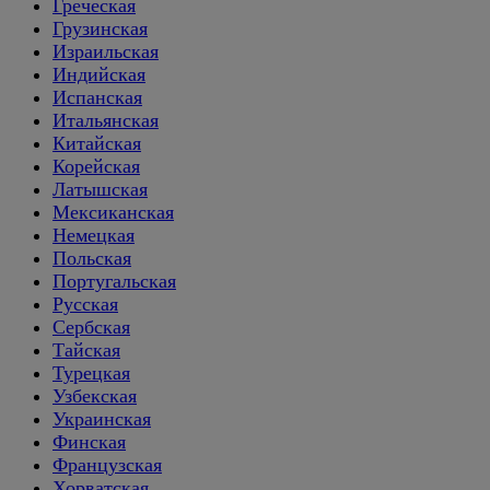
Греческая
Грузинская
Израильская
Индийская
Испанская
Итальянская
Китайская
Корейская
Латышская
Мексиканская
Немецкая
Польская
Португальская
Русская
Сербская
Тайская
Турецкая
Узбекская
Украинская
Финская
Французская
Хорватская