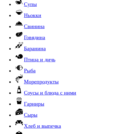
Супы
Ньокки
Свинина
Говядина
Баранина
Птица и дичь
Рыба
Морепродукты
Соусы и блюда с ними
Гарниры
Сыры
Хлеб и выпечка