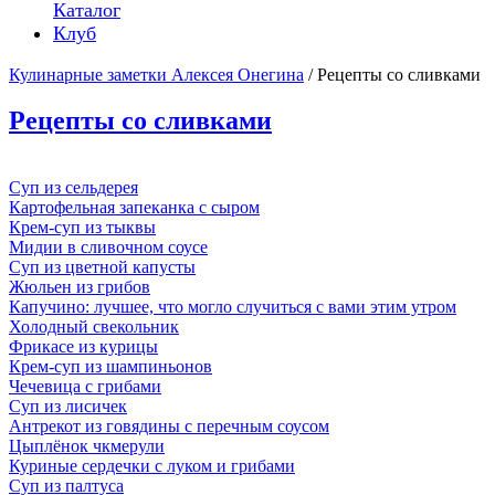
Каталог
Клуб
Кулинарные заметки Алексея Онегина
/ Рецепты со сливками
Рецепты со сливками
Суп из сельдерея
Картофельная запеканка с сыром
Крем-суп из тыквы
Мидии в сливочном соусе
Суп из цветной капусты
Жюльен из грибов
Капучино: лучшее, что могло случиться с вами этим утром
Холодный свекольник
Фрикасе из курицы
Крем-суп из шампиньонов
Чечевица с грибами
Суп из лисичек
Антрекот из говядины с перечным соусом
Цыплёнок чкмерули
Куриные сердечки с луком и грибами
Суп из палтуса