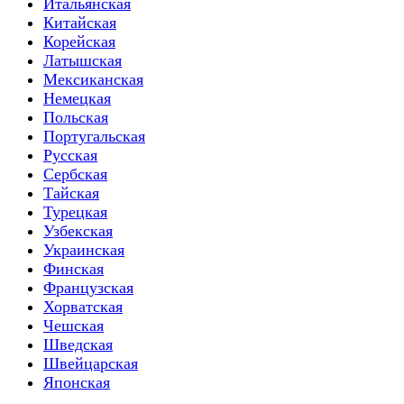
Итальянская
Китайская
Корейская
Латышская
Мексиканская
Немецкая
Польская
Португальская
Русская
Сербская
Тайская
Турецкая
Узбекская
Украинская
Финская
Французская
Хорватская
Чешская
Шведская
Швейцарская
Японская