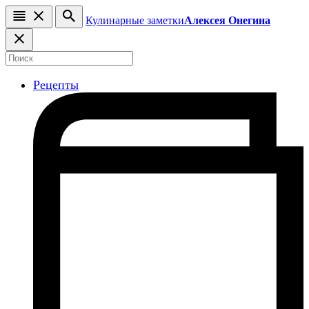
Кулинарные заметки
Алексея Онегина
Рецепты