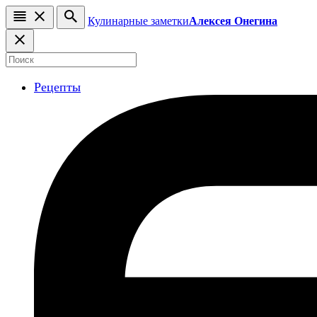
Кулинарные заметки
Алексея Онегина
Рецепты