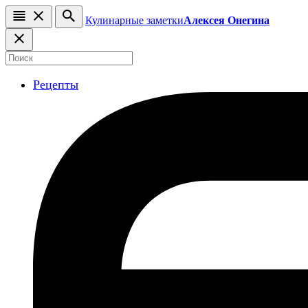
Кулинарные заметки
Алексея Онегина
Рецепты