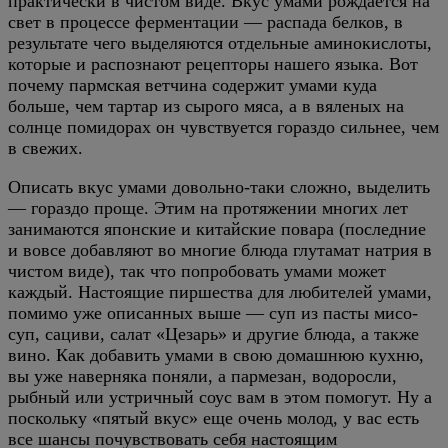
практически в чистом виде. Вкус умами рождается на
свет в процессе ферментации — распада белков, в
результате чего выделяются отдельные аминокислоты,
которые и распознают рецепторы нашего языка. Вот
почему пармская ветчина содержит умами куда
больше, чем тартар из сырого мяса, а в вяленых на
солнце помидорах он чувствуется гораздо сильнее, чем
в свежих.
Описать вкус умами довольно-таки сложно, выделить
— гораздо проще. Этим на протяжении многих лет
занимаются японские и китайские повара (последние
и вовсе добавляют во многие блюда глутамат натрия в
чистом виде), так что попробовать умами может
каждый. Настоящие пиршества для любителей умами,
помимо уже описанных выше — суп из пасты мисо-
суп, сациви, салат «Цезарь» и другие блюда, а также
вино. Как добавить умами в свою домашнюю кухню,
вы уже наверняка поняли, а пармезан, водоросли,
рыбный или устричный соус вам в этом помогут. Ну а
поскольку «пятый вкус» еще очень молод, у вас есть
все шансы почувствовать себя настоящим