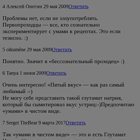
4
Алексей Онегин
29 мая 2009
Ответить
Проблемы нет, если не злоупотреблять.
Первопроходцы — все, кто сознательно
экспериментирует с умами в рецептах. Это если
тезисно. :)
5
oikuméne
29 мая 2009
Ответить
Понятно. Значит я «бессознательный проходец» :)
6
Tanya
1 июня 2009
Ответить
Очень интересно! «Пятый вкус» — как раз самый
любимый :-)
Не могу себе представить такой глутамат натрия,
который бы сымитировал вкус устриц:-)Предпочитаю
«умами» в чистом виде.
7
Sergei TheBear
9 марта 2017
Ответить
Так «умами в чистом виде» — это и есть Глутамат