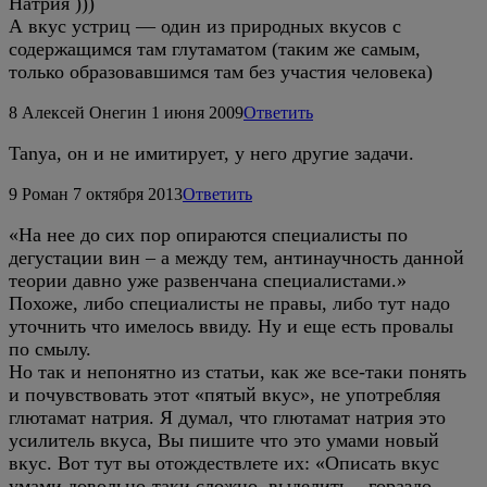
Натрия )))
А вкус устриц — один из природных вкусов с
содержащимся там глутаматом (таким же самым,
только образовавшимся там без участия человека)
8
Алексей Онегин
1 июня 2009
Ответить
Tanya, он и не имитирует, у него другие задачи.
9
Роман
7 октября 2013
Ответить
«На нее до сих пор опираются специалисты по
дегустации вин – а между тем, антинаучность данной
теории давно уже развенчана специалистами.»
Похоже, либо специалисты не правы, либо тут надо
уточнить что имелось ввиду. Ну и еще есть провалы
по смылу.
Но так и непонятно из статьи, как же все-таки понять
и почувствовать этот «пятый вкус», не употребляя
глютамат натрия. Я думал, что глютамат натрия это
усилитель вкуса, Вы пишите что это умами новый
вкус. Вот тут вы отождествлете их: «Описать вкус
умами довольно-таки сложно, выделить – гораздо