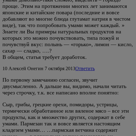
проще. Этим на протяжении многих лет занимаются
японские и китайские повара (последние и вовсе
добавляют во многие блюда глутамат натрия в чистом
виде), так что попробовать умами может каждый. »
Знаете ли Вы примеры натуральных продуктов на
которых это можно почувствовать, типа пожуй и
почувствуй вкус: полынь — «горько», лимон — кисло,
сахар — сладко, ….?
В общем, статья требует доработок.
10
Алексей Онегин
7 октября 2013
Ответить
По первому замечанию согласен, звучит
двусмысленно. А дальше вы, видимо, начали читать
через строчку, т.к. все написано вполне понятно:
Сыр, грибы, грецкие орехи, помидоры, устрицы,
термически обработанное или вяленое мясо – все эти
продукты, как и множество других, содержат в себе
умами. Пармезан так и вовсе является настоящим
кладезем умами… …пармская ветчина содержит