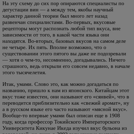
На эту схему до сих пор опираются специалисты по
дегустации вин — а между тем, якобы научный
характер данной теории был много лет назад
развенчан специалистами. Во-первых, вкусовые
рецепторы могут распознать любой тип вкуса, вне
зависимости от того, в какой части языка они
находятся. Во-вторых, базовых вкусов на самом деле
не четыре. Их пять. Вполне возможно, что о
существовании этого пятого вы даже не подозревали
— хотя о чем-то, несомненно, догадывались. Ничего
страшного, ведь открыли его совсем недавно, в начале
этого тысячелетия.
Итак, умами. Слово это, как можно догадаться по
названию, пришло к нам из японского. Китайцам этот
вкус тоже известен, они называют его «сянвей», что в
переводится приблизительно как «свежий аромат», ну
а в русском языке его часто называют «мясной вкус».
Вообще-то впервые умами был описан еще в 1908
году, когда профессор Токийского Императорского
Университета Кикунае Икеда изучил вкус бульона из