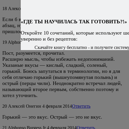
18
Алексей Онегин
3 февраля 2014
Ответить
Если б вы сначала прочитали пост (хотя бы первый
«ГДЕ ТЫ НАУЧИЛАСЬ ТАК ГОТОВИТЬ?!»
абзац, ну хотя бы картинку посмотрели) — наверное,
пришлось бы придумывать другой вопрос.
Откройте 10 сочетаний, которые используют ш
уверенно и без рецептов:
19
Alphonso Burgess Jr
4 февраля 2014
Ответить
Скачайте книгу бесплатно - и получите систему,
Пост, разумеется, прочитал.
Расширю мысль, чтобы избежать недопониманий.
Указаные вкусы — кислый, сладкий, соленый,
горький. Боюсь запутаться в терминологии, но я для
себя отличаю горький (вышеупомянутая полынь) и
острый (перцы чили). Неоднократно встречал людей,
называющий второе первым, собственно поэтому и
хотел уточнить.
20
Алексей Онегин
4 февраля 2014
Ответить
Горький — это вкус. Острый — это не вкус.
21
Alphonso Burgess Jr
4 февраля 2014
Ответить