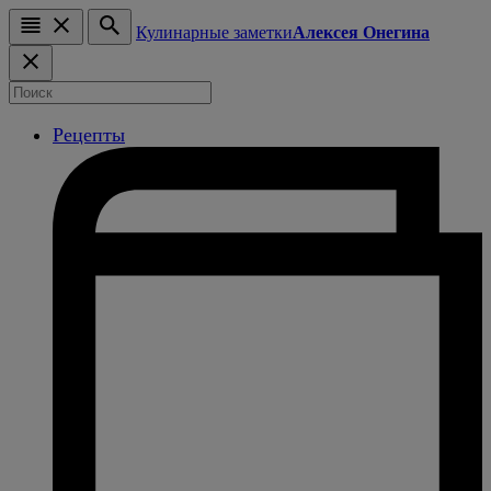
Кулинарные заметки
Алексея Онегина
Рецепты