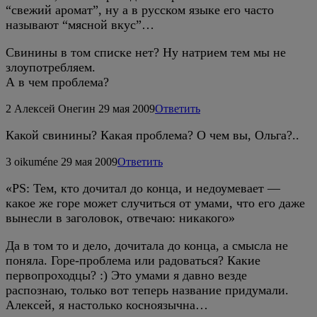
“свежий аромат”, ну а в русском языке его часто
называют “мясной вкус”…
Свинины в том списке нет? Ну натрием тем мы не
злоупотребляем.
А в чем проблема?
2
Алексей Онегин
29 мая 2009
Ответить
Какой свинины? Какая проблема? О чем вы, Ольга?..
3
oikuméne
29 мая 2009
Ответить
«PS: Тем, кто дочитал до конца, и недоумевает —
какое же горе может случиться от умами, что его даже
вынесли в заголовок, отвечаю: никакого»
Да в том то и дело, дочитала до конца, а смысла не
поняла. Горе-проблема или радоваться? Какие
первопроходцы? :) Это умами я давно везде
распознаю, только вот теперь название придумали.
Алексей, я настолько косноязычна…