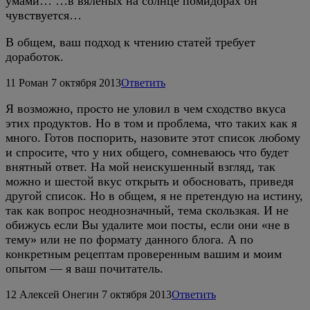
умами… …в вяленых на солнце помидорах он
чувствуется…
В общем, ваш подход к чтению статей требует
доработок.
11
Роман
7 октября 2013
Ответить
Я возможно, просто не уловил в чем сходство вкуса
этих продуктов. Но в том и проблема, что таких как я
много. Готов поспорить, назовите этот список любому
и спросите, что у них общего, сомневаюсь что будет
внятный ответ. На мой неискушенный взгляд, так
можно и шестой вкус открыть и обосновать, приведя
другой список. Но в общем, я не претендую на истину,
так как вопрос неоднозначный, тема скользкая. И не
обижусь если Вы удалите мои посты, если они «не в
тему» или не по формату данного блога. А по
конкретным рецептам проверенным вашим и моим
опытом — я ваш почитатель.
12
Алексей Онегин
7 октября 2013
Ответить