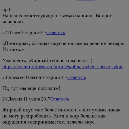
upd.
Нашел соответсвующую статью на вики. Вопрос
исчерпан.
22
Павел
9 марта 2017
Ответить
«Во-вторых, базовых вкусов на самом деле не четыре.
Их пять.»
Уже шесть. Жирный теперь тоже вкус :)
https://scientificrussia.ru/articles/obnaruzhen-shestoj-vkus
23
Алексей Онегин
9 марта 2017
Ответить
Ну, тут мы еще поглядим!
24
Даария
11 марта 2017
Ответить
Жирный вкус мне более понятен, а вот умами никак
не могу распробовать. Хотя и жир больше как
ощущения воспринимается, нежели вкус.