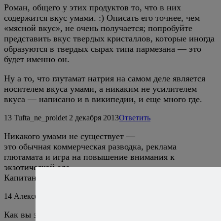
Роман, общего у этих продуктов то, что в них
содержится вкус умами. :) Описать его точнее, чем
«мясной вкус», не очень получается; попробуйте
представить вкус твердых кристаллов, которые иногда
образуются в твердых сырах типа пармезана — это
будет именно он.
Ну а то, что глутамат натрия на самом деле является
носителем вкуса умами, а никаким не усилителем
вкуса — написано и в википедии, и еще много где.
13
Tufta_ne_proidet
2 декабря 2013
Ответить
Никакого умами не существует —
это обычная коммерческая разводка, реклама
глютамата и игра на повышение внимания к
экзотической еде.
Капитан Очевидность
14
Алексей Онегин
2 декабря 2013
Ответить
Как вы знаете, серьезные люди подкрепляют свои