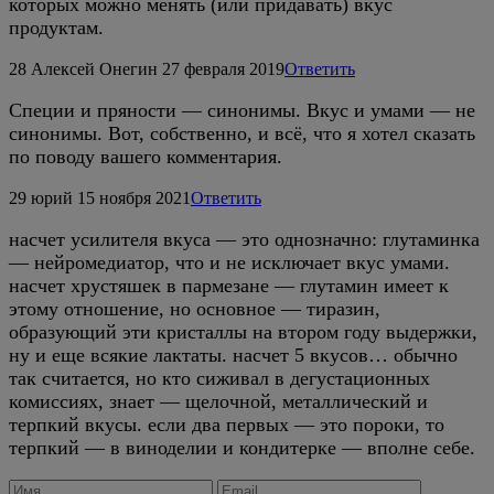
которых можно менять (или придавать) вкус
продуктам.
28
Алексей Онегин
27 февраля 2019
Ответить
Специи и пряности — синонимы. Вкус и умами — не
синонимы. Вот, собственно, и всё, что я хотел сказать
по поводу вашего комментария.
29
юрий
15 ноября 2021
Ответить
насчет усилителя вкуса — это однозначно: глутаминка
— нейромедиатор, что и не исключает вкус умами.
насчет хрустяшек в пармезане — глутамин имеет к
этому отношение, но основное — тиразин,
образующий эти кристаллы на втором году выдержки,
ну и еще всякие лактаты. насчет 5 вкусов… обычно
так считается, но кто сиживал в дегустационных
комиссиях, знает — щелочной, металлический и
терпкий вкусы. если два первых — это пороки, то
терпкий — в виноделии и кондитерке — вполне себе.