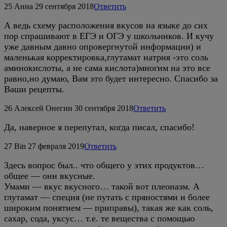
25
Анна
29 сентября 2018
Ответить
А ведь схему расположения вкусов на языке до сих
пор спрашивают в ЕГЭ и ОГЭ у школьников. И кучу
уже давным давно опровергнутой информации) и
маленькая корректировка,глутамат натрия -это соль
аминокислоты, а не сама кислота)многим на это все
равно,но думаю, Вам это будет интересно. Спасибо за
Ваши рецепты.
26
Алексей Онегин
30 сентября 2018
Ответить
Да, наверное я перепутал, когда писал, спасибо!
27
Bin
27 февраля 2019
Ответить
Здесь вопрос был.. что общего у этих продуктов…
общее — они вкусные.
Умами — вкус вкусного… такой вот плеоназм. А
глутамат — специя (не путать с пряностями и более
широким понятием — приправы), такая же как соль,
сахар, сода, уксус… т.е. те вещества с помощью