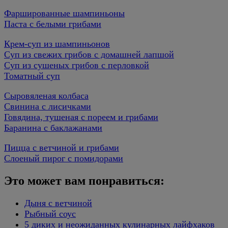
Фаршированные шампиньоны
Паста с белыми грибами
Крем-суп из шампиньонов
Суп из свежих грибов с домашней лапшой
Суп из сушеных грибов с перловкой
Томатный суп
Сыровяленая колбаса
Свинина с лисичками
Говядина, тушеная с пореем и грибами
Баранина с баклажанами
Пицца с ветчиной и грибами
Слоеный пирог с помидорами
Это может вам понравиться:
Дыня с ветчиной
Рыбный соус
5 диких и неожиданных кулинарных лайфхаков