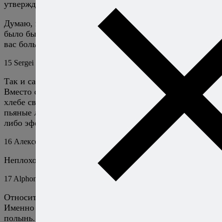
утверждения ссылками на источники.
Думаю, пары отсылок к авторитетным исследованиям
было бы достаточно. Но почему я так уверен, что мы о
вас больше не услышим?..
15
Sergei TheBear
9 марта 2017
Ответить
Так и сахара и дрожжей и алкоголя не существует.
Вместо сахара нам подсовывают наркотик, дырочки в
хлебе сверлит специально обученный человек, а
пьяные люди лишь притворяются в целях рекламы,
либо эффект плацебо на них действует.
16
Алексей Онегин
9 марта 2017
Ответить
Неплохо. Запоздало на годы, но неплохо. ;)
17
Alphonso Burgess Jr
3 февраля 2014
Ответить
Относится ли к отдельному виду вкуса горький?
Именно горький, а не острый, такой как, например,
полынь.