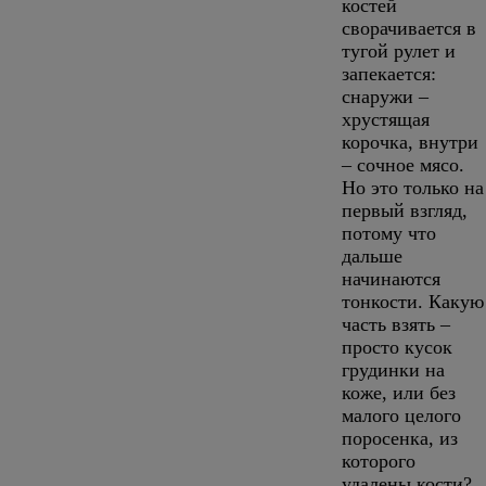
костей
сворачивается в
тугой рулет и
запекается:
снаружи –
хрустящая
корочка, внутри
– сочное мясо.
Но это только на
первый взгляд,
потому что
дальше
начинаются
тонкости. Какую
часть взять –
просто кусок
грудинки на
коже, или без
малого целого
поросенка, из
которого
удалены кости?