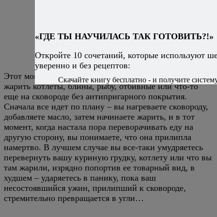
«ГДЕ ТЫ НАУЧИЛАСЬ ТАК ГОТОВИТЬ?!»
Откройте 10 сочетаний, которые используют ш
уверенно и без рецептов:
Этот момент знаком всем, кто хотя бы раз пытался
Скачайте книгу бесплатно - и получите систему,
жарить котлеты, блины, рыбу, отбивные или что-то
еще на сковороде без антипригарного покрытия.
Сначала все идет по плану – вы нагреваете сковороду,
добавляете масло, затем начинаете жарить, и в тот
момент, когда настала пора переворачивать еду на
другую сторону, вы понимаете, что она прилипла
намертво. В лучшем случае вы все-таки умудряетесь
перевернуть вашу куриную грудку, котлету или что вы
там жарили, изрядно попортив ее товарный вид, в
худшем – ударяетесь в панику, пока ваш
несостоявшийся ужин, прилипший к сковороде,
стремительно превращается в угли…