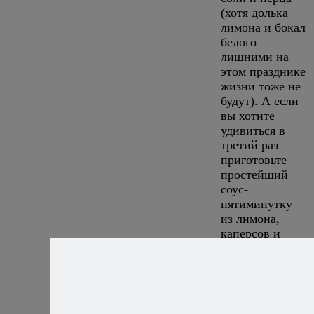
(хотя долька
лимона и бокал
белого
лишними на
этом празднике
жизни тоже не
будут). А если
вы хотите
удивиться в
третий раз –
приготовьте
простейший
соус-
пятиминутку
из лимона,
каперсов и
кинзы, пряный
аромат которой
так подходит
стейку из
тунца.