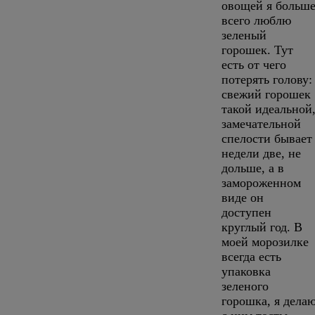
овощей я больш
всего люблю
зеленый
горошек. Тут
есть от чего
потерять голову:
свежий горошек
такой идеальной
замечательной
спелости бывает
недели две, не
дольше, а в
замороженном
виде он
доступен
круглый год. В
моей морозилке
всегда есть
упаковка
зеленого
горошка, я дела