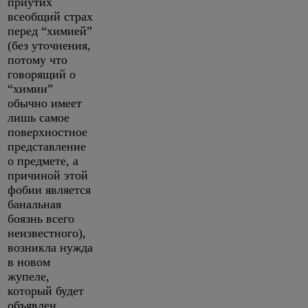
приутих
всеобщий страх
перед “химией”
(без уточнения,
потому что
говорящий о
“химии”
обычно имеет
лишь самое
поверхностное
представление
о предмете, а
причиной этой
фобии является
банальная
боязнь всего
неизвестного),
возникла нужда
в новом
жупеле,
который будет
объявлен