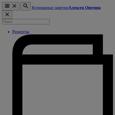
Кулинарные заметки
Алексея Онегина
Рецепты