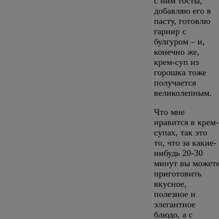
с ним тосты,
добавляю его в
пасту, готовлю
гарнир с
булгуром – и,
конечно же,
крем-суп из
горошка тоже
получается
великолепным.
Что мне
нравится в крем-
супах, так это
то, что за какие-
нибудь 20-30
минут вы может
приготовить
вкусное,
полезное и
элегантное
блюдо, а с