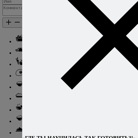
Добавить комментарий
Каталог рецептов
Каталог рецептов
Салаты
Закуски
Блюда из овощей
Блюда из яиц
Паста
Ризотто
Супы
Ньокки
Свинина
«ГДЕ ТЫ НАУЧИЛАСЬ ТАК ГОТОВИТЬ?!»