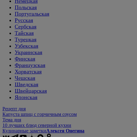
Немецкая
Польская
Португальская
Русская
Сербская
Тайская
Турецкая
Узбекская
Украинская
Финская
Французская
Хорватская
Чешская
Шведская
Швейцарская
Японская
Рецепт дня
Капуста шпиц с горчичным соусом
Тема дня
10 лучших блюд северной кухни
Кулинарные заметки
Алексея Онегина