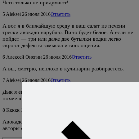
Чего только не придумают!
5
Aleksei
26 июля 2016
Ответить
А вот я в ближайшую среду в ваш салат из печени
трески авокадо нарублю. Вино будет белое. А если не
пойдет — три или даже две бутылки водки легко
скроют дефекты замысла и воплощения.
6
Алексей Онегин
26 июля 2016
Ответить
А вы, смотрю, неплохо в кулинарии разбираетесь.
7
Aleksei
26 июля 2016
Ответить
Дык я еще и сомелье. Три бутылки от двух хоть в
похмельЕ хоть в реанимации отличу.
8
Ккккк
19 октября 2020
Ответить
Авокадо переводится не совсем как «лесное масло» и
авторы статьи об этом знают) хахаха