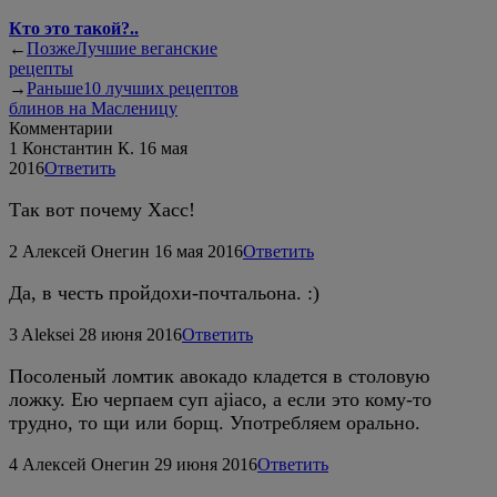
Кто это такой?..
←
Позже
Лучшие веганские
рецепты
→
Раньше
10 лучших рецептов
блинов на Масленицу
Комментарии
1
Константин К.
16 мая
2016
Ответить
Так вот почему Хасс!
2
Алексей Онегин
16 мая 2016
Ответить
Да, в честь пройдохи-почтальона. :)
3
Aleksei
28 июня 2016
Ответить
Посоленый ломтик авокадо кладется в столовую
ложку. Ею черпаем суп ajiaco, а если это кому-то
трудно, то щи или борщ. Употребляем орально.
4
Алексей Онегин
29 июня 2016
Ответить