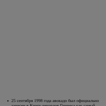
25 сентября 1998 года авокадо был официально
занесен в Книгу рекордов Гиннеса как самый