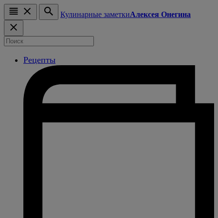
Кулинарные заметки
Алексея Онегина
Рецепты