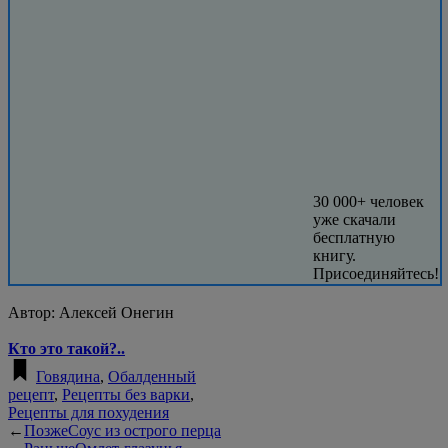
30 000+ человек
уже скачали
бесплатную
книгу.
Присоединяйтесь!
Автор:
Алексей Онегин
Кто это такой?..
Говядина
,
Обалденный
рецепт
,
Рецепты без варки
,
Рецепты для похудения
←
Позже
Соус из острого перца