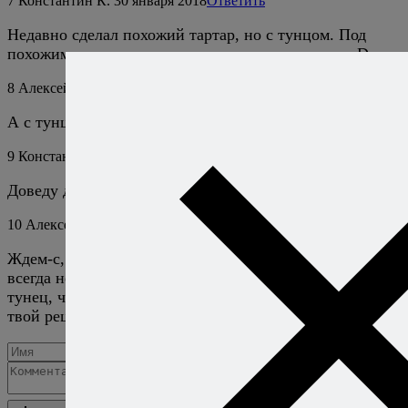
7
Константин К.
30 января 2018
Ответить
Недавно сделал похожий тартар, но с тунцом. Под
похожим имею в виду крем из авокадо и огурец :D
8
Алексей Онегин
30 января 2018
Ответить
А с тунцом в том тартаре что произошло?
9
Константин К.
30 января 2018
Ответить
Доведу до ума рецепт и покажу ;)
10
Алексей Онегин
31 января 2018
Ответить
Ждем-с, затестить новый рецепт тартара из тунца я
всегда не против, правда, обычно для этого нужен
тунец, что значительно усложняет задачу. Надеюсь,
твой рецепт будет избавлен от этого недостатка! ;)
Добавить комментарий