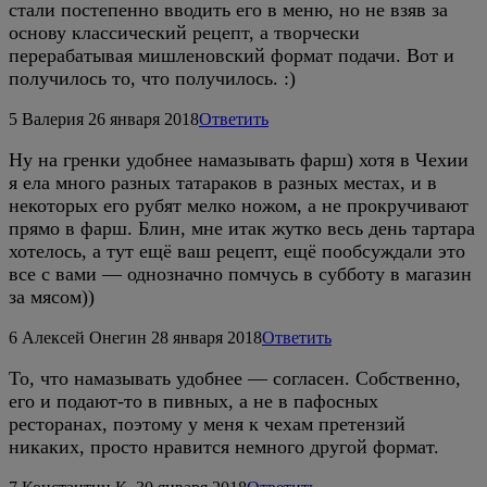
стали постепенно вводить его в меню, но не взяв за
основу классический рецепт, а творчески
перерабатывая мишленовский формат подачи. Вот и
получилось то, что получилось. :)
5
Валерия
26 января 2018
Ответить
Ну на гренки удобнее намазывать фарш) хотя в Чехии
я ела много разных татараков в разных местах, и в
некоторых его рубят мелко ножом, а не прокручивают
прямо в фарш. Блин, мне итак жутко весь день тартара
хотелось, а тут ещё ваш рецепт, ещё пообсуждали это
все с вами — однозначно помчусь в субботу в магазин
за мясом))
6
Алексей Онегин
28 января 2018
Ответить
То, что намазывать удобнее — согласен. Собственно,
его и подают-то в пивных, а не в пафосных
ресторанах, поэтому у меня к чехам претензий
никаких, просто нравится немного другой формат.