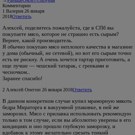
→
Раньше
Омлет-глазунья
Комментарии
1
Валерия
26 января
2018
Ответить
Алексей, поделитесь пожалуйста, где в СПб вы
покупаете мясо, которое не страшно есть сырым?
Вернее, какой производитель.
Я обычно покупаю мясо неплохого качества в магазине
у дома (обычный, не сетевой), но вот его сырым точно
есть не рискну. А очень хочется тартар приготовить, а
еще лучше — чешский татарак, с гренками и
чесночком..
Заранее спасибо!
2
Алексей Онегин
26 января 2018
Ответить
В данном конкретном случае купил мраморную мякоть
бедра Мираторга в вакуумной упаковке, в ней же
заморозил. Мясо с прилавка использовать рекомендую
только в том случае, если вы абсолютно уверены в его
кондициях и оно прошло глубокую заморозку, и
вдобавок к этому желательно срезать тонкий