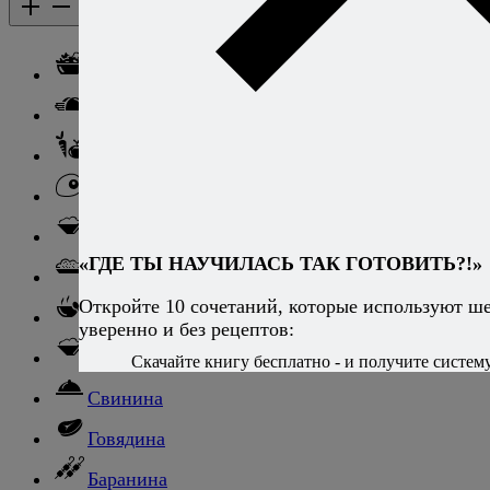
Каталог рецептов
Каталог рецептов
Салаты
Закуски
Блюда из овощей
Блюда из яиц
Паста
«ГДЕ ТЫ НАУЧИЛАСЬ ТАК ГОТОВИТЬ?!»
Ризотто
Откройте 10 сочетаний, которые используют ш
Супы
уверенно и без рецептов:
Ньокки
Скачайте книгу бесплатно - и получите систему,
Свинина
Говядина
Баранина