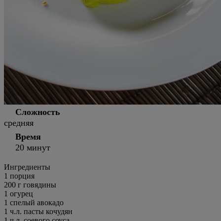
Сложность
средняя
Время
20 минут
Ингредиенты
1
порция
200 г говядины
1 огурец
1 спелый авокадо
1 ч.л. пасты кочудян
1 ч.л. соевого соуса