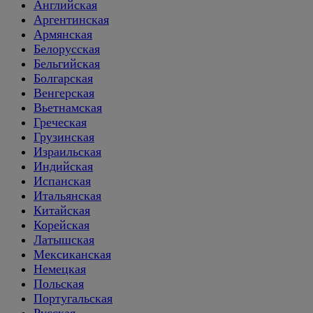
Английская
Аргентинская
Армянская
Белорусская
Бельгийская
Болгарская
Венгерская
Вьетнамская
Греческая
Грузинская
Израильская
Индийская
Испанская
Итальянская
Китайская
Корейская
Латышская
Мексиканская
Немецкая
Польская
Португальская
Русская