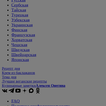
Сербская
Тайская
Турецкая
Узбекская
Украинская
Финская
Французская
Хорватская
Чешская
Шведская
Швейцарская
Японская
Рецепт дня
Крем из баклажанов
Тема дня
Лучшие веганские рецепты
Кулинарные заметки
Алексея Онегина
FAQ
Политика конфиденциальности