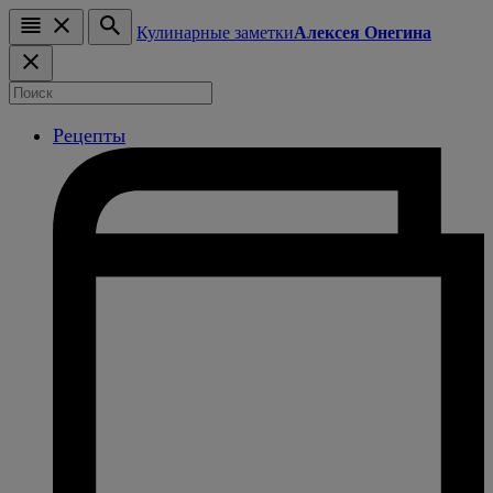
Кулинарные заметки
Алексея Онегина
Рецепты