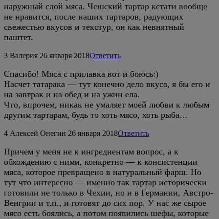
наружный слой мяса. Чешский тартар кстати вообще
не нравится, после наших тартаров, радующих
свежестью вкусов и текстур, он как невнятный
паштет.
3
Валерия
26 января 2018
Ответить
Спасибо! Мяса с прилавка вот и боюсь:)
Насчет татарака — тут конечно дело вкуса, я бы его и
на завтрак и на обед и на ужин ела.
Что, впрочем, никак не умаляет моей любви к любым
другим тартарам, будь то хоть мясо, хоть рыба…
4
Алексей Онегин
26 января 2018
Ответить
Причем у меня не к ингредиентам вопрос, а к
обхождению с ними, конкретно — к консистенции
мяса, которое превращено в натуральный фарш. Но
тут что интересно — именно так тартар исторически
готовили не только в Чехии, но и в Германии, Австро-
Венгрии и т.п., и готовят до сих пор. У нас же сырое
мясо есть боялись, а потом появились шефы, которые