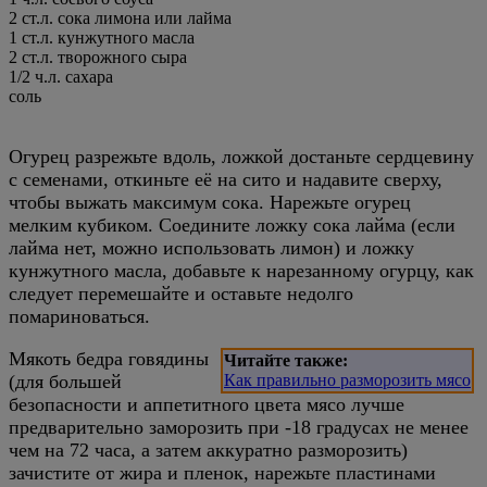
2 ст.л. сока лимона или лайма
1 ст.л. кунжутного масла
2 ст.л. творожного сыра
1/2 ч.л. сахара
соль
Огурец разрежьте вдоль, ложкой достаньте сердцевину
с семенами, откиньте её на сито и надавите сверху,
чтобы выжать максимум сока. Нарежьте огурец
мелким кубиком. Соедините ложку сока лайма (если
лайма нет, можно использовать лимон) и ложку
кунжутного масла, добавьте к нарезанному огурцу, как
следует перемешайте и оставьте недолго
помариноваться.
Мякоть бедра говядины
Читайте также:
(для большей
Как правильно разморозить мясо
безопасности и аппетитного цвета мясо лучше
предварительно заморозить при -18 градусах не менее
чем на 72 часа, а затем аккуратно разморозить)
зачистите от жира и пленок, нарежьте пластинами