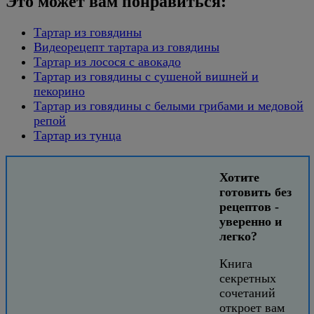
Это может вам понравиться:
Тартар из говядины
Видеорецепт тартара из говядины
Тартар из лосося с авокадо
Тартар из говядины с сушеной вишней и
пекорино
Тартар из говядины с белыми грибами и медовой
репой
Тартар из тунца
Хотите
готовить без
рецептов -
уверенно и
легко?
Книга
секретных
сочетаний
откроет вам