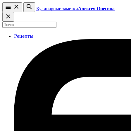
Кулинарные заметки
Алексея Онегина
Рецепты