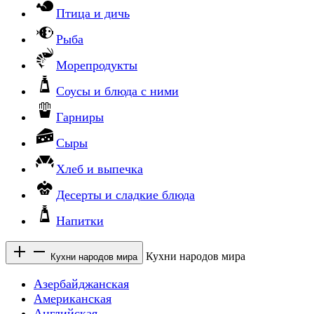
Птица и дичь
Рыба
Морепродукты
Соусы и блюда с ними
Гарниры
Сыры
Хлеб и выпечка
Десерты и сладкие блюда
Напитки
Кухни народов мира
Кухни народов мира
Азербайджанская
Американская
Английская