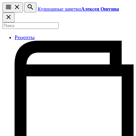
Кулинарные заметки
Алексея Онегина
Рецепты