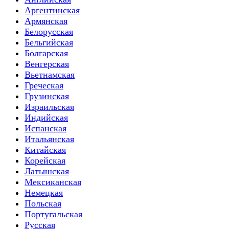
Аргентинская
Армянская
Белорусская
Бельгийская
Болгарская
Венгерская
Вьетнамская
Греческая
Грузинская
Израильская
Индийская
Испанская
Итальянская
Китайская
Корейская
Латышская
Мексиканская
Немецкая
Польская
Португальская
Русская