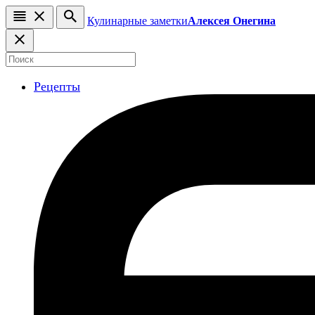
Кулинарные заметки
Алексея Онегина
Рецепты