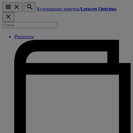
Кулинарные заметки
Алексея Онегина
Рецепты