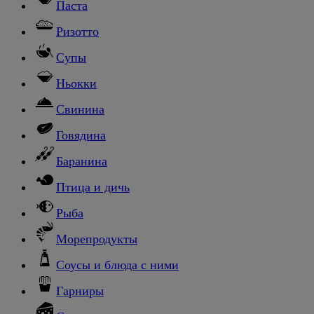
Паста
Ризотто
Супы
Ньокки
Свинина
Говядина
Баранина
Птица и дичь
Рыба
Морепродукты
Соусы и блюда с ними
Гарниры