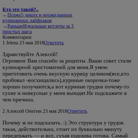
Кто это такой?..
←
Позже
5 диких и неожиданных
кулинарных лайфхаков
→
Раньше
Идеальные котлеты за 3
простых шага
Комментарии
1
Jelena
23 мая 2018
Ответить
Здравствуйте Алексей!
Огромное Вам спасибо за рецепты .Ваши совет стали
кулинарной христоматией для меня.Я умею
приготовить очень вкусную курицу целиком(все,кто
пробовал -восхищались),куриные окорочка-тоже
хорошо получаются,а вот куриные грудки почему-то
сухие и невкусные у меня выходят.Не подскажите в
чем причина.
2
Алексей Онегин
23 мая 2018
Ответить
Почему ж не подсказать. :) Это структура у грудок
такая, действительно, стоит их буквально минуту
передержать — и все, сухая подошва готова. Самый