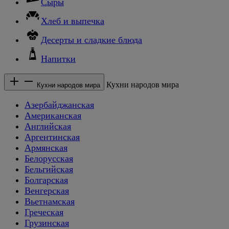
Сыры
Хлеб и выпечка
Десерты и сладкие блюда
Напитки
Кухни народов мира
Кухни народов мира
Азербайджанская
Американская
Английская
Аргентинская
Армянская
Белорусская
Бельгийская
Болгарская
Венгерская
Вьетнамская
Греческая
Грузинская