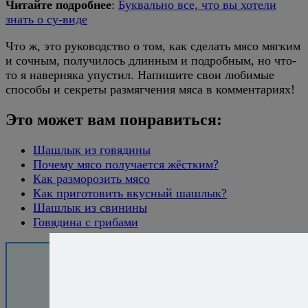
Читайте подробнее
:
Буквально все, что вы хотели
знать о су-виде
Что ж, это руководство о том, как сделать мясо мягким
и сочным, получилось длинным и подробным, но что-
то я наверняка упустил. Напишите свои любимые
способы и секреты размягчения мяса в комментариях!
Это может вам понравиться:
Шашлык из говядины
Почему мясо получается жёстким?
Как разморозить мясо
Как приготовить вкусный шашлык?
Шашлык из свинины
Говядина с грибами
Хотите
готовить без
рецептов -
уверенно и