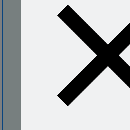
легко?
Книга
секретных
сочетаний
откроет вам
свободу
придумывать
блюда на ходу
и знать, что всё
получится.