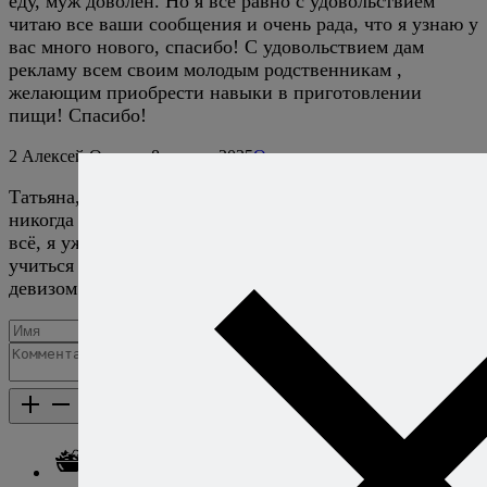
еду, муж доволен. Но я все равно с удовольствием
читаю все ваши сообщения и очень рада, что я узнаю у
вас много нового, спасибо! С удовольствием дам
рекламу всем своим молодым родственникам ,
желающим приобрести навыки в приготовлении
пищи! Спасибо!
2
Алексей Онегин
8 апреля 2025
Ответить
Татьяна, спасибо за комментарий! Мне кажется,
никогда нельзя останавливаться и говорить себе — ну
всё, я уже достаточно хорошо готовлю, больше мне
учиться нечему. По крайней мере, сам я живу с этим
девизом. :)
Добавить комментарий
Каталог рецептов
Каталог рецептов
Салаты