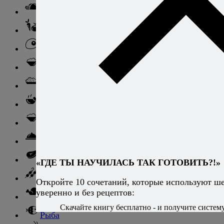
Закуски
Блюда из овощей
Блюда из яиц
Паста
Ризотто
Супы
Ньокки
Свинина
Говядина
«ГДЕ ТЫ НАУЧИЛАСЬ ТАК ГОТОВИТЬ?!»
Баранина
Откройте 10 сочетаний, которые используют ш
уверенно и без рецептов:
Птица и дичь
Скачайте книгу бесплатно - и получите систему,
Рыба