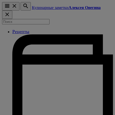
Кулинарные заметки
Алексея Онегина
Рецепты