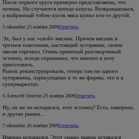
После первого круга примерно представляешь, что
хочешь. Но случаются иногда казусы. Возвращаешься,
а выбранный тобою кусок мяса купил кто-то другой.
5
oikuméne
25 ноября 2009
Ответить
Эх, был у нас «свой» мясник. Причем мясник в
третьем поколении, настоящий хуторянин, своим
мясом торговал. Очень приятный разговорчивый
эстонец, всегда спрашивал, что именно я хочу
приготовить.
Рынок реконструировали, теперь там ни одного
хуторянина, перекупщики и те же фирмы, что и в
супермаркетах.
6
Алексей Онегин
25 ноября 2009
Ответить
Ну, он же не испарился, этот эстонец? Есть, наверное,
и другие рынки…
7
oikuméne
26 ноября 2009
Ответить
Именно испарился. Этот «наш» рынок оставался