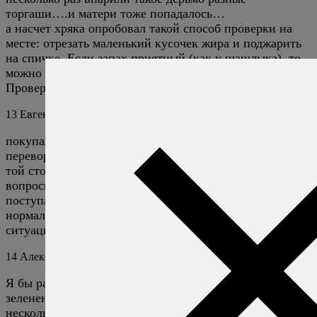
торгаши….и матери тоже попадалось…
а насчет хряка опробовал такой способ проверки на
месте: отрезать маленький кусочек жира и поджарить
на спичке. Если запах приятный (как у шашлыка), то
можно брать, если воняет дерьмом — точно хряк.
Проверял, работает.
13
Евгения
6 июля 2010
Ответить
покупала в супермаркете свинину, женщина продавец
переворачивала кусочки на которые я показывала и с
той стороны они все были зеленого оттенка. на мои
вопросы она ответила так-ну конечно воздух туда не
поступает вот и цвет зелененький, берите, это
нормально. Подскажите как реагировать в такой
ситуации
14
Алексей Онегин
6 июля 2010
Ответить
Я бы развернулся и ушел — за пару часов цвет
зелененький не появится, а если мясо лежит там
несколько дней, то это вряд ли вас обрадует, и совсем