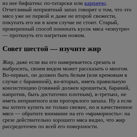
из нее бифштекс по-татарски или
карпаччо
.
Отчетливый неприятный запах говорит о том, что это
мясо уже не первой и даже не второй свежести,
покупать его ни в коем случае не стоит. Старый,
проверенный способ понюхать кусок мяса «изнутри»
— проткнуть его нагретым ножом.
Совет шестой — изучите жир
Жир, даже если вы его намереваетесь срезать и
выбросить, своим видом может рассказать о многом.
Во-первых, он должен быть белым (или кремовым в
случае с бараниной), во-вторых, иметь правильную
консистенцию (говяжий должен крошиться, бараний,
напротив, быть достаточно плотным), в-третьих, не
иметь неприятного или прогорклого запаха. Ну а если
вы хотите купить не только свежее, но и качественное
мясо — обратите внимание на его «мраморность»: на
срезе действительно хорошего мяса видно, что жир
рассредоточен по всей его поверхности.