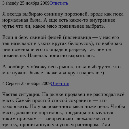
3
shendy
25 ноября 2009
Ответить
Я всегда выбираю свинину порозовей, вроде как пока
нормальная была. А еще есть какое-то внутреннее
чутье что ли, какое мясо правильнее выбрать.
Если я беру свиной филей (палендвица — у нас его
так называют в узких кругах белорусов), то выбираю
чем поменьше его площадь в разрезе, т.е. чем он
поменьше. Надеюсь понятно выразилась.
А вообще, я обхожу весь рынок, пока выберу то, что
мне нужно. Бывает даже два круга нарезаю :)
4
Сергей
25 ноября 2009
Ответить
Частая ситуация. На рынке продавец не распродал всё
мясо. Самый простой способ сохранить — это
заморозить. Но у мороженного мяса ниже цена. Чтобы
мясо дольше не портилось, продавцы пользуются
таким приёмом — заворачивают лежалое мясо в
тряпку, пропитанную уксусным раствором. Или