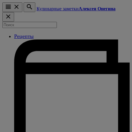
Кулинарные заметки
Алексея Онегина
Рецепты