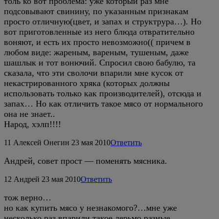
толь ко вот проблема: уже который раз мне
подсовывают свинину, по указанным признакам
просто отличную(цвет, и запах и структрура…). Но
вот приготовленные из него блюда отвратительно
воняют, и есть их просто невозможно(( причем в
любом виде: жареным, вареным, тушеным, даже
шашлык и тот вонючий. Спросил свою бабулю, та
сказала, что эти сволочи впарили мне кусок от
некастрированного хряка (которых должны
использовать только как производителей), отсюда и
запах… Но как отличить такое мясо от нормального
она не знает..
Народ, хэлп!!!!
11
Алексей Онегин
23 мая 2010
Ответить
Андрей, совет прост — поменять мясника.
12
Андрей
23 мая 2010
Ответить
тож верно…
но как купить мясо у незнакомого?…мне уже
несколько раз впарили такое дерьмо разные