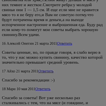
них темнее и жесткое.Смотрите ребра:у молодой
свиньи они 1 — 1,5 см. И еще если мне не нравится
мясо то я не беру его,и Вам не советую потму.что
будут потрачены время и деньги,а на выходе
испорченное настроение и выброшенная еда. Буду рад
если кому-то помогут мои советы выбрать хорошую
свинину.Всем удачи.
16
Алексей Онегин
21 марта 2011
Ответить
Советы ценные, но, по правде говоря, я слабо верю в
то, что у нас можно купить свинину, качество которой
значительно превышает средний уровень.
17
Айхо
21 марта 2011
Ответить
Спасибо за рекомендации :-)
18
Мари
10 мая 2011
Ответить
Спасибо за советы! Вот уже несколько раз
сталкивались с тем, что на мясе (и говядине, и