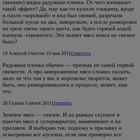
свинине) видна радужная пленка. От чего возникает
такой эффект? Да, еще как-то купили говядину, вроде
и пахло «коровкой» и вид был свежий, разрезали
большой кусок на два, заморозили, а после разморозки
на срезе пятна такого цвета, как будто горячей водой
капнули -сероватого. Это значит мясо вовсе не свежее
было?
19
Алексей Онегин
10 мая 2011
Ответить
Радужная пленка обычно — признак не самой первой
свежести. А про замороженное мясо сложно сказать,
мало ли что там у вас в морозилке творится, может
быть, оно размораживалось в процессе, может, еще
что.
20
Галина
6 июня 2011
Ответить
Зеленое мясо — гнилое. И на рынках скупают в
пакетах мясо в супермаркетах, вымачивают и на
прилавок. Я выбираю так: подхожу к прилавку и
осматриваю все кусочки, если они примерно все