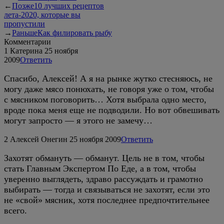
←
Позже
10 лучших рецептов
лета-2020, которые вы
пропустили
→
Раньше
Как филировать рыбу
Комментарии
1
Катерина
25 ноября
2009
Ответить
Спасибо, Алексей! А я на рынке жутко стесняюсь, не
могу даже мясо понюхать, не говоря уже о том, чтобы
с мясником поговорить… Хотя выбрала одно место,
вроде пока меня еще не подводили. Но вот обвешивать
могут запросто — я этого не замечу…
2
Алексей Онегин
25 ноября 2009
Ответить
Захотят обмануть — обманут. Цель не в том, чтобы
стать Главным Экспертом По Еде, а в том, чтобы
уверенно выглядеть, здраво рассуждать и грамотно
выбирать — тогда и связываться не захотят, если это
не «свой» мясник, хотя последнее предпочтительнее
всего.