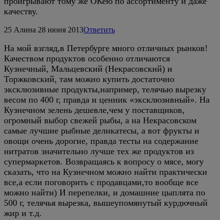
проигрывают тому же ОКею по ассортименту и даже
качеству.
25
Алина
28 июня 2013
Ответить
На мой взгляд,в Петербурге много отличных рынков!
Качеством продуктов особенно отличаются
Кузнечный, Мальцевский (Некрасовский) и
Торжковский, там можно купить достаточно
эксклюзивные продукты,например, телячью вырезку
весом по 400 г, правда и ценник «эксклюзивный». На
Кузнечном зелень дешевле,чем у поставщиков,
огромный выбор свежей рыбы, а на Некрасовском
самые лучшие рыбные деликатесы, а вот фрукты и
овощи очень дорогие, правда тесты на содержание
нитратов значительно лучше тех же продуктов из
супермаркетов. Возвращаясь к вопросу о мясе, могу
сказать, что на Кузнечном можно найти практически
все,а если поговорить с продавцами,то вообще все
можно найти) И перепелки, и домашние цыплята по
500 г, телячья вырезка, вышеупомянутый курдючный
жир и т.д.