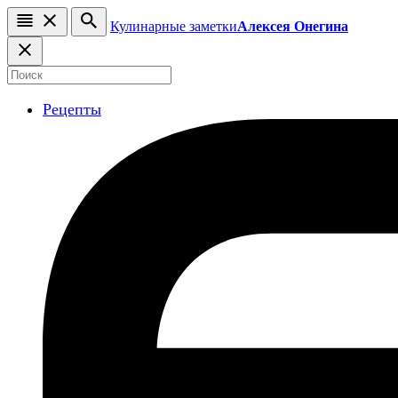
Кулинарные заметки
Алексея Онегина
Рецепты